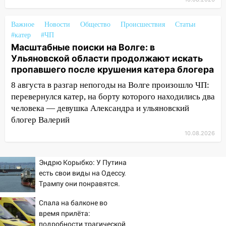
перехвачены четыре беспилотника
10:15
Соцсети: мотоциклист врезался в
Важное
Новости
Общество
Происшествия
Статьи
«Калину» в Новом городе
#катер
#ЧП
Масштабные поиски на Волге: в
10:11
Во время атаки беспилотников в
Ульяновской области продолжают искать
Нижнекамске погибли люди: в
пропавшего после крушения катера блогера
республике объявили траур
8 августа в разгар непогоды на Волге произошло ЧП:
10:06
За выходные выпало больше
перевернулся катер, на борту которого находились два
месячной нормы осадков и упало 111
человека — девушка Александра и ульяновский
деревьев в Ульяновске
блогер Валерий
10:00
В Кузоватово ураганный ветер
10.08.2026
повредил кровли районного дома
культуры и школы
Эндрю Корыбко: У Путина
есть свои виды на Одессу.
09:20
Момент падения дерева на
Трампу они понравятся.
машину в Ульяновске попал на видео
Зеленскому вряд ли
Спала на балконе во
09:16
Утро ульяновских водителей
время прилёта:
началось с «глухой» пробки на старом
подробности трагической