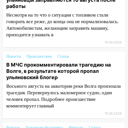
без попечения родителей
работы
13:36
«Мама, я умру?»: очевидец
Несмотря на то что о ситуации с топливом стали
«пьяной» аварии, в которой маленькую
говорить все реже, до конца она не нормализовалась.
девочку зажало между автомобилем и
Автомобилистам, желающим заправить машину,
перилами, рассказал о событиях
приходится узнавать в
ужасной ночи
10.08.2026
13:05
17-летний парень находился за
рулем мотоцикла во время ДТП в Новом
Новости
Происшествия
Статьи
городе: в ГАИ прокомментировали
В МЧС прокомментировали трагедию на
сегодняшнюю аварию
Волге, в результате которой пропал
12:59
Губернатор Ульяновской области
ульяновский блогер
выразил соболезнования в связи с
Восьмого августа на акватории реки Волга произошла
трагедией в Нижнекамске
трагедия. Перевернулось маломерное судно, один
человек пропал. Подробнее происшествие
12:53
Число погибших в Нижнекамске
комментирует главный
выросло до 13 человек, среди них есть
ребенок
10.08.2026
12:46
Масштабные поиски на Волге: в
Важное
Дорожная обстановка
Новости
Статьи