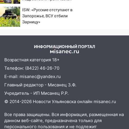
мосту
гибели малышки в
ISW: «Русские отступают в
09:10
Соцсети: на Московском шоссе в
Нижнекамске 10/08/2026
Запорожье, ВСУ отбили
Ульяновске произошла авария
– Новости
Зарницу»
08:02
В Ульяновске во время
диспансеризации у 26-летнего парня
выявили онкологию
ИНФОРМАЦИОННЫЙ ПОРТАЛ
07:00
Прохладная ночь и ветреный
день: прогноз погоды в Ульяновске 10
Возрастная категория 18+
августа
Телефон: (8422) 46-26-70
06:00
Как разрушительный ураган,
E-mail: misanec@yandex.ru
потопы и падающие деревья
Главный редактор - Мисанец З.Ф.
парализовали Ульяновскую область: ЧП
за выходные
Учредитель - ИП Мисанец Р.Р.
© 2014-2026 Новости Ульяновска онлайн
misanec.ru
05:50
Пять украденных лошадей и
смертельная драка
Все права защищены. Вся информация, размещенная на
05:00
данном веб-сайте, предназначена только для
Боль, скованность и старение
персонального пользования и не подлежит
дисков: как повседневные привычки