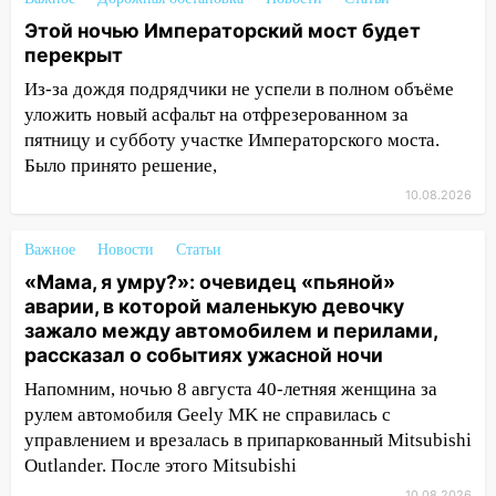
Ульяновской области продолжают
Этой ночью Императорский мост будет
искать пропавшего после крушения
перекрыт
катера блогера
Из-за дождя подрядчики не успели в полном объёме
11:53
Стало известно о состоянии
уложить новый асфальт на отфрезерованном за
девочки, которую зажало между
пятницу и субботу участке Императорского моста.
автомобилем и перилами во время
Было принято решение,
«пьяного» ДТП на Федерации
10.08.2026
11:29
Сергей Клопков назначен
начальником управления
Важное
Новости
Статьи
административно-технического
«Мама, я умру?»: очевидец «пьяной»
контроля администрации Ульяновска
аварии, в которой маленькую девочку
11:12
В Ульяновской области в огне
зажало между автомобилем и перилами,
погиб один человек
рассказал о событиях ужасной ночи
11:05
12 человек погибли и 39 получили
Напомним, ночью 8 августа 40-летняя женщина за
ранения после атаки беспилотников на
рулем автомобиля Geely MK не справилась с
Нижнекамск
управлением и врезалась в припаркованный Mitsubishi
Outlander. После этого Mitsubishi
10:51
В Ульяновской области
10.08.2026