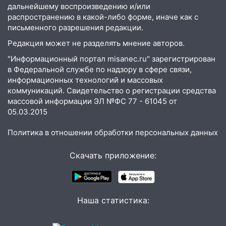
дальнейшему воспроизведению и/или
незаметно разрушают наш позвоночник
распространению в какой-либо форме, иначе как с
03:00
День скрытых ловушек и
письменного разрешения редакции.
внезапных подарков судьбы: гороскоп
Редакция может не разделять мнение авторов.
на 10 августа
"Информационный портал misanec.ru" зарегистрирован
09.08.2026
в Федеральной службе по надзору в сфере связи,
21:58
В Ульяновске около «нового»
информационных технологий и массовых
моста утопили автомобиль «Вольво»
коммуникаций. Свидетельство о регистрации средства
массовой информации ЭЛ №ФС 77 - 61045 от
20:20
Итоги 9 августа в Ульяновской
05.03.2015
области: разгул стихии, поиски
человека на Волге и транспортный
Политика в отношении обработки персональных данных
коллапс
Скачать приложение:
19:43
Из-за ураганного ветра упали
деревья в парке «Победы»
18:00
Пепелище на Балтийской: в
Наша статистика:
Заволжье ульяновские спасатели
ликвидировали крупный пожар