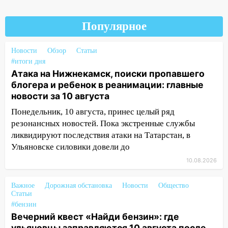
15:13
Семьям погибших и
пострадавшим в Нижнекамске окажут
материальную помощь
Популярное
15:05
Столкновение двух «Лад» в
Новости
Обзор
Статьи
Димитровграде: пассажирка оказалась
#итоги дня
в больнице
Атака на Нижнекамск, поиски пропавшего
14:23
В Вешкаймском районе
блогера и ребенок в реанимации: главные
перевернулся самодельный байк
новости за 10 августа
Понедельник, 10 августа, принес целый ряд
14:21
Волонтеры «ЛизаАлерт»
резонансных новостей. Пока экстренные службы
выложили ориентировку на пропавшего
ликвидируют последствия атаки на Татарстан, в
8 августа в шторм ульяновского
Ульяновске силовики довели до
блогера
10.08.2026
14:00
Этой ночью Императорский мост
будет перекрыт
Важное
Дорожная обстановка
Новости
Общество
Статьи
13:49
Сотрудники СУ СК России по
#бензин
Ульяновской области вручили ключи от
Вечерний квест «Найди бензин»: где
квартир сиротам и детям, оставшихся
ульяновцы заправляются 10 августа после