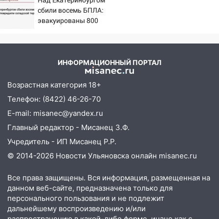
посвящённый Дню воздушного флота
сбили восемь БПЛА:
России
эвакуированы 800
сотрудников Wildberries
19:12
В Ульяновской области
руководителя частной компании
наказали за сокрытие прошлого своего
ИНФОРМАЦИОННЫЙ ПОРТАЛ
сотрудник
Возрастная категория 18+
18:02
В Ульяновск едут звезды
баскетбола!
Телефон: (8422) 46-26-70
E-mail: misanec@yandex.ru
17:08
Ульяновский областной суд
оставил в силе приговор руководству
Главный редактор - Мисанец З.Ф.
«УльяновскФармации» за махинации на
Учредитель - ИП Мисанец Р.Р.
3,2 млн рублей
© 2014-2026 Новости Ульяновска онлайн
misanec.ru
16:09
Ветераны легкой атлетики из
Ульяновска успешно выступили на
Все права защищены. Вся информация, размещенная на
Чемпионате России
данном веб-сайте, предназначена только для
персонального пользования и не подлежит
16:02
В Ульяновской области убрали
дальнейшему воспроизведению и/или
более 28% площадей зерновых и
распространению в какой-либо форме, иначе как с