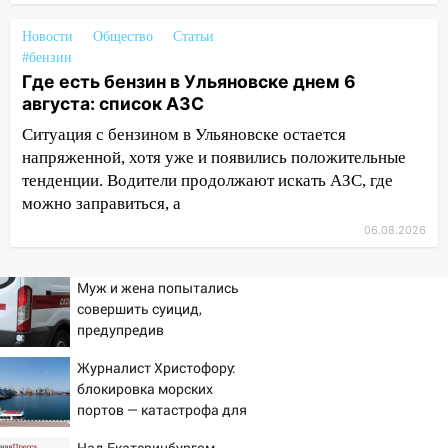
знойный и сухой четверг
Новости
Общество
Статьи
06:00
Под Ульяновском при развороте
#бензин
пострадал 38-летний водитель
Где есть бензин в Ульяновске днем 6
иномарки
августа: список АЗС
05:00
«Каждая пятая женщина и каждый
Ситуация с бензином в Ульяновске остается
второй мужчина в мире сталкиваются с
напряженной, хотя уже и появились положительные
алопецией»: врач рассказал, чем может
тенденции. Водители продолжают искать АЗС, где
быть вызвано облысение и как с этим
можно заправиться, а
справиться
06.08.2026
03:30
Гороскоп на 7 августа: пятница
принесет прилив творческой энергии и
Муж и жена попытались
отличные шансы исправить старые
совершить суицид,
ошибки
предупредив
оперативные службы
06.08.2026
Журналист Христофору:
23:20
Прогноз погоды на 7 августа в
блокировка морских
Ульяновской области
портов — катастрофа для
Украины
20:04
Ульяновцев приглашают на забег,
Над Екатеринбургом