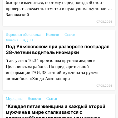
быстро измениться, поэтому перед поездкой стоит
11:38
В Ленинском районе пожар
проверять свежесть отметки и нужную марку топлива.
полностью уничтожил дачный дом и
Заволжский
сарай
07.08.2026
11:38
В Госдуме предложили отменить
ЕГЭ с 2027 года
Дорожная обстановка
Новости
Статьи
#авария
#ДТП
11:25
В Ульяновске ИИ будет выявлять
Под Ульяновском при развороте пострадал
нарушителей на контейнерных
38-летний водитель иномарки
площадках
5 августа в 16:34 произошла крупная авария в
11:20
Ульяновская шахматистка
Цильнинском районе. По предварительной
Валерия Клейменова выиграла два
информации ГАИ, 38-летний мужчина за рулем
золота в составе сборной мира
автомобиля «Хонда Аккорд» при
11:16
В Ульяновске открыли памятную
07.08.2026
доску декабристу Кондратию Рылееву
Медицина
Новости
Статьи
10:40
В Ульяновске спасатели ночью
"Каждая пятая женщина и каждый второй
нашли потерявшегося в заброшенных
мужчина в мире сталкиваются с
садах 79-летнего мужчину
алопецией": врач рассказал, чем может