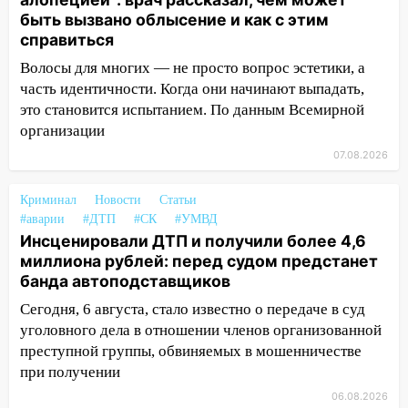
10:26
На нескольких улицах Ульяновска
быть вызвано облысение и как с этим
временно отключили холодную воду
справиться
Волосы для многих — не просто вопрос эстетики, а
10:14
В Ульяновске двоих участников
часть идентичности. Когда они начинают выпадать,
коррупционной схемы при ЦГКБ
это становится испытанием. По данным Всемирной
отправили в колонию на 7 и 8 лет
организации
09:52
Ночью беспилотники сбили над
07.08.2026
соседними Татарстаном и Саратовской
областью
Криминал
Новости
Статьи
09:41
Диана Шурыгина уверовала в
#аварии
#ДТП
#СК
#УМВД
Бога в СИЗО
Инсценировали ДТП и получили более 4,6
миллиона рублей: перед судом предстанет
09:35
В Ульяновске директора фирмы
банда автоподставщиков
будут судить за неуплату налогов на 48
Сегодня, 6 августа, стало известно о передаче в суд
млн рублей
уголовного дела в отношении членов организованной
08:22
Подросток на питбайке сбил
преступной группы, обвиняемых в мошенничестве
велосипедистку: пострадали двое
при получении
07:20
Жара возвращается: ожидается
06.08.2026