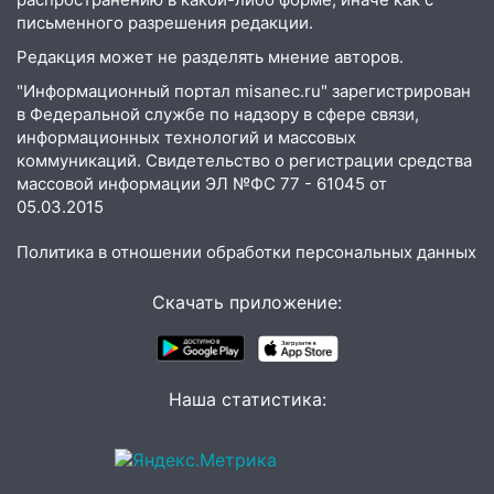
зернобобовых культур
письменного разрешения редакции.
15:51
Редакция может не разделять мнение авторов.
Бросила кирпич в жену брата: в
Ульяновской области завели дело на
"Информационный портал misanec.ru" зарегистрирован
агрессивную женщину
в Федеральной службе по надзору в сфере связи,
информационных технологий и массовых
15:47
На улице Радищева сбили
коммуникаций. Свидетельство о регистрации средства
курьера: крупная авария в Ульяновске
массовой информации ЭЛ №ФС 77 - 61045 от
05.03.2015
15:15
Проводил до квартиры и ограбил:
новый кавалер женщины оказался
Политика в отношении обработки персональных данных
рецидивистом
14:26
В Ульяновске ограничат движение
Скачать приложение:
по улице Ефремова
14:23
67% ульяновцев готовы
передумать увольняться, если им
Наша статистика:
повысят зарплату
14:01
Инсценировали ДТП и получили
более 4,6 миллиона рублей: перед