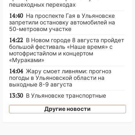
пешеходных переходах
14:40
На проспекте Гая в Ульяновске
запретили остановку автомобилей на
50-метровом участке
14:22
В Новом городе 8 августа пройдет
большой фестиваль «Наше время» с
мотофристайлом и концертом
«Мураками»
14:04
Жару смоет ливнями: прогноз
погоды в Ульяновской области на
выходные 8-9 августа
13:30
В Ульяновске транспортные
полицейские проведут акцию «Час
пассажира»
Другие новости
13:20
В Ульяновске за один день
обокрали женщину на пляже и
подростка в сквере