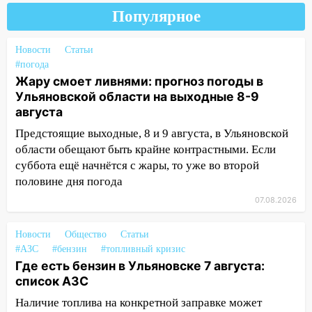
Популярное
13:01
В Димитровграде мужчина
выбросил из машины страйкбольную
Новости
гранату: его задержали
Статьи
#погода
12:34
На Ульяновскую область
Жару смоет ливнями: прогноз погоды в
надвигается сильнейшая непогода: град
Ульяновской области на выходные 8-9
и шквал до 27 м/с
августа
12:31
Предстоящие выходные, 8 и 9 августа, в Ульяновской
Ульяновец хотел купить иномарку
из Европы и потерял 760 тысяч рублей
области обещают быть крайне контрастными. Если
суббота ещё начнётся с жары, то уже во второй
12:20
В Чердаклинском районе
половине дня погода
столкнулись «Лада» и Chevrolet:
07.08.2026
пострадал 14-летний подросток
12:00
Где есть бензин в Ульяновске 7
Новости
Общество
Статьи
августа: список АЗС
#АЗС
#бензин
#топливный кризис
Где есть бензин в Ульяновске 7 августа:
11:50
Заснул рядом с ребёнком и
список АЗС
случайно задушил его: суд вынес
Наличие топлива на конкретной заправке может
приговор