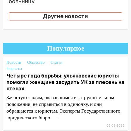
больницу
15:59
Ульяновец отдал более 14
Другие новости
миллионов рублей за криминальное
покровительство
15:32
На «кольце» кроссовер сбил 18-
летнего мопедиста
Популярное
15:00
В Ульяновске после тройного ДТП
госпитализировали 25-летнего байкера
Новости
Общество
Статьи
#юристы
14:32
На Ульяновскую область
Четыре года борьбы: ульяновские юристы
надвигается жара
помогли женщине засудить УК за плесень на
14:08
Пешеход переходил по «зебре»:
стенах
подробности серьезной аварии на
Зачастую людям, оказавшимся в затруднительном
Фруктовой
положении, не справиться в одиночку, и они
13:30
В Димитровграде на улице
обращаются к юристам. Эксперты Государственного
Трудовой горело здание
юридического бюро —
06.08.2026
13:00
Водитель без прав врезался в