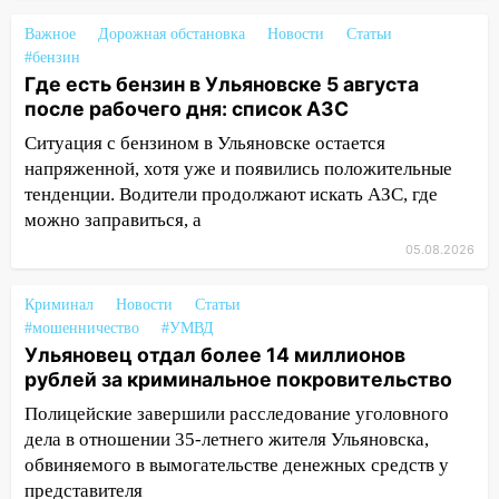
припаркованный автомобиль
Важное
Дорожная обстановка
Новости
Статьи
12:37
Переезжал «зебру» на
#бензин
велосипеде и попал под колеса
Где есть бензин в Ульяновске 5 августа
после рабочего дня: список АЗС
12:18
Вспыхнул изнутри: в
Ситуация с бензином в Ульяновске остается
Железнодорожном районе горела дача
напряженной, хотя уже и появились положительные
11:33
В Засвияжье под колёса авто
тенденции. Водители продолжают искать АЗС, где
попал мужчина
можно заправиться, а
11:17
В Радищевском районе сгорели
05.08.2026
хозяйственные постройки
Криминал
Новости
Статьи
11:00
В Канадее горел жилой дом
#мошенничество
#УМВД
Ульяновец отдал более 14 миллионов
10:18
Губернатор Ульяновской области:
рублей за криминальное покровительство
уничтожено четыре беспилотника в
регионе
Полицейские завершили расследование уголовного
дела в отношении 35-летнего жителя Ульяновска,
10:00
В Ульяновске дотла сгорел
обвиняемого в вымогательстве денежных средств у
легковой автомобиль
представителя