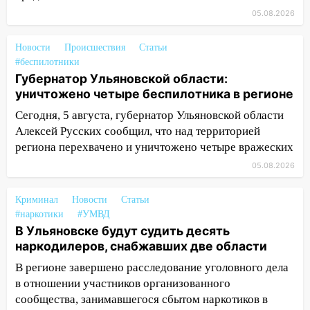
09:39
В Ульяновске будут судить десять
05.08.2026
наркодилеров, снабжавших две области
Новости
Происшествия
Статьи
09:25
Вынесли приговор дебоширам,
#беспилотники
избившим мужчину в трамвае
Губернатор Ульяновской области:
08:27
Ульяновская полиция получила
уничтожено четыре беспилотника в регионе
один из шести уникальных автомобилей
Сегодня, 5 августа, губернатор Ульяновской области
в России
Алексей Русских сообщил, что над территорией
07:02
региона перехвачено и уничтожено четыре вражеских
Жара отступит: какой будет
погода в Ульяновске днем 5 августа
05.08.2026
06:10
Двое мигрантов изнасиловали 13-
Криминал
Новости
Статьи
летнюю девочку в центре Ульяновска
#наркотики
#УМВД
06:00
Мертвеца выкопали, посадили в
В Ульяновске будут судить десять
мешок и попытались утопить в Волге
наркодилеров, снабжавших две области
В регионе завершено расследование уголовного дела
05:30
Астрологи назвали самый
в отношении участников организованного
опасный день августа: что ждет каждый
сообщества, занимавшегося сбытом наркотиков в
знак 5 августа