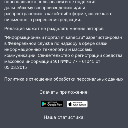
персонального пользования и не подлежит
дальнейшему воспроизведению и/или
16:06
Патриарх Кирилл оценил работу
распространению в какой-либо форме, иначе как с
Симбирской епархии
письменного разрешения редакции.
15:45
Жителям села Тагай больше не
Редакция может не разделять мнение авторов.
придётся ездить в райцентр ради сдачи
"Информационный портал misanec.ru" зарегистрирован
анализов
в Федеральной службе по надзору в сфере связи,
15:30
После жалобы прокурору на
информационных технологий и массовых
улице Льва Толстого в Старой Майне
коммуникаций. Свидетельство о регистрации средства
восстановили освещение
массовой информации ЭЛ №ФС 77 - 61045 от
05.03.2015
15:23
За неделю ульяновские спасатели
спасли восемь человек
Политика в отношении обработки персональных данных
14:40
Житель Димитровграда поверил в
Скачать приложение:
«посылку от дочери» и лишился более 3
миллионов рублей
14:30
Застолье закончилось кражей:
Наша статистика:
ульяновец перевёл себе деньги с карты
знакомого