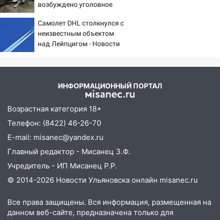
возбуждено уголовное
сирот получили жильё с начала года
дело
Самолет DHL столкнулся с
16:43
Дорожный сезон перевалил за
неизвестным объектом
экватор: в Ульяновской области
над Лейпцигом - Новости
обновили половину региональных трасс
на Вести.ru
16:31
В Ульяновской области
капитально отремонтируют 101
ИНФОРМАЦИОННЫЙ ПОРТАЛ
многоквартирный дом
16:30
Прогноз погоды в Ульяновской
Возрастная категория 18+
области на 5 августа
Телефон: (8422) 46-26-70
16:20
В Сурском районе сёла оказались
E-mail: misanec@yandex.ru
не защищены от лесных пожаров
Главный редактор - Мисанец З.Ф.
16:12
Пуля пробила окно квартиры на
Учредитель - ИП Мисанец Р.Р.
16-м этаже в Ульяновске
© 2014-2026 Новости Ульяновска онлайн
misanec.ru
16:10
Прокуратура потребовала
Все права защищены. Вся информация, размещенная на
усилить борьбу со свалками в
данном веб-сайте, предназначена только для
Инзенском районе