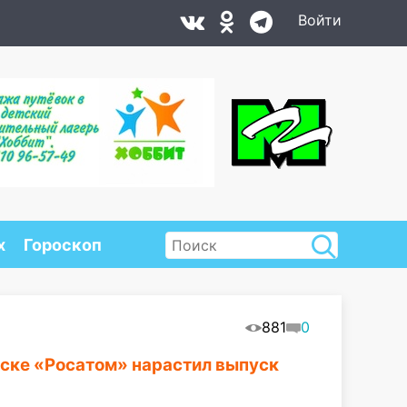
Войти
х
Гороскоп
881
0
вске «Росатом» нарастил выпуск