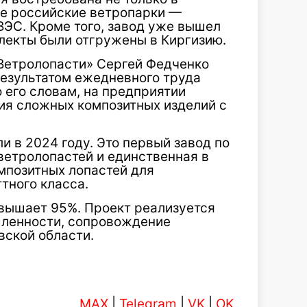
ые российские ветропарки —
ЭС. Кроме того, завод уже вышел
лекты были отгружены в Киргизию.
Ветролопасти» Сергей Федченко
результатом ежедневного труда
о его словам, на предприятии
ия сложных композитных изделий с
и в 2024 году. Это первый завод по
ветролопастей и единственная в
мпозитных лопастей для
тного класса.
вышает 95%. Проект реализуется
ленности, сопровождение
вской области.
MAX
|
Telegram
|
VK
|
OK