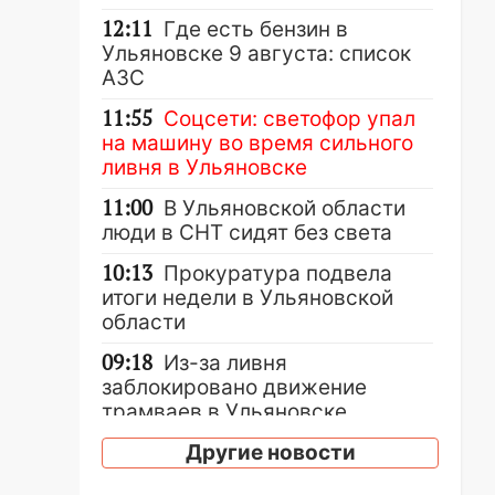
12:11
Где есть бензин в
Ульяновске 9 августа: список
АЗС
11:55
Соцсети: светофор упал
на машину во время сильного
ливня в Ульяновске
11:00
В Ульяновской области
люди в СНТ сидят без света
10:13
Прокуратура подвела
итоги недели в Ульяновской
области
09:18
Из-за ливня
заблокировано движение
трамваев в Ульяновске
09:15
Ураган, изнасилование
Другие новости
ребенка, автоподставы и атака