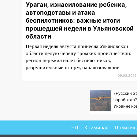
06:30
Какая погода будет в
Ураган, изнасилование ребенка,
Ульяновской области днем 9
автоподставы и атака
августа
беспилотников: важные итоги
05:05
День, когда всё может
прошедшей недели в Ульяновской
измениться: гороскоп на 9
области
августа — три знака получат
шанс, который нельзя упустить
Первая неделя августа принесла Ульяновской
области целую череду громких происшествий:
08.08.2026
регион пережил налет беспилотников,
20:10
Во время урагана в
разрушительный шторм, парализовавший
Ульяновске на Волге
09.08.2026
перевернулась лодка
19:55
В Ульяновске упавшее
«Русский St
дерево заблокировало в
заработал?
машине двух женщин
Украине кр
увеличилас
17:15
В Ульяновской области
попаданий 
ремонтируют девять мостов:
ВСУ
ЧП
Криминал
Политик
один уже готов, ещё два —
почти завершены