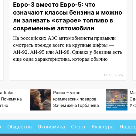
Евро-3 вместо Евро-5: что
означают классы бензина и можно
ли заливать «старое» топливо в
современные автомобили
На российских АЗС автомобилисты привыкли
смотреть прежде всего на крупные цифры —
АИ-92, АИ-95 или АИ-98. Однако у бензина есть
еще одна характеристика, которая обычно
09.08.2026
arlink»
Раиса – ужас
Ма
 Почему на
кремлевских поваров.
Од
атно
Зачем жена Горбачева
Ук
ь точность
требовала пять видов
но
по объектам
каши каждое утро?
уд
20
а
Общество
Экономика
Спорт
Культура
На до