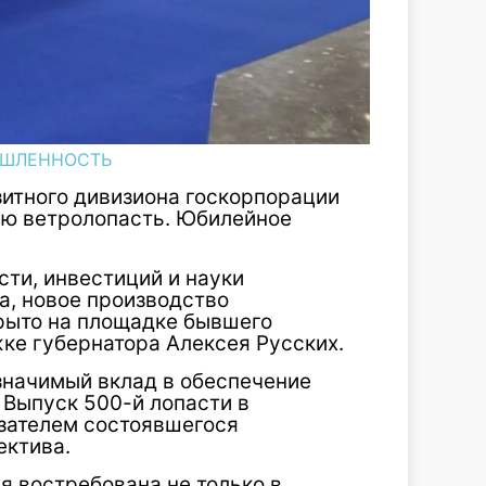
ШЛЕННОСТЬ
зитного дивизиона госкорпорации
ую ветролопасть. Юбилейное
ти, инвестиций и науки
а, новое производство
рыто на площадке бывшего
ке губернатора Алексея Русских.
 значимый вклад в обеспечение
 Выпуск 500-й лопасти в
зателем состоявшегося
ектива.
я востребована не только в