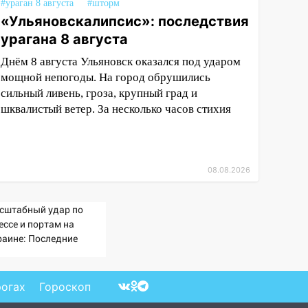
#ураган 8 августа
#шторм
«Ульяновскалипсис»: последствия
урагана 8 августа
Днём 8 августа Ульяновск оказался под ударом
мощной непогоды. На город обрушились
сильный ливень, гроза, крупный град и
шквалистый ветер. За несколько часов стихия
08.08.2026
сштабный удар по
ессе и портам на
раине: Последние
вости, подробности об
арах России 9 августа
26 года
рогах
Гороскоп