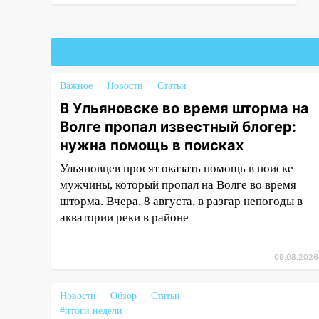
беспилотников: важные итоги
прошедшей недели в
Ульяновской области
08:20
В Ульяновске
восстановили трамвайную и
Важное
Новости
Статьи
троллейбусную
В Ульяновске во время шторма на
инфраструктуру после шторма.
Волге пропал известный блогер:
08:19
Внимание! В
нужна помощь в поисках
Цильнинском районе пропал
67-летний мужчина
Ульяновцев просят оказать помощь в поиске
мужчины, который пропал на Волге во время
08:11
На Ульяновск снова
шторма. Вчера, 8 августа, в разгар непогоды в
надвигается непогода
акватории реки в районе
07:30
Евро-3 вместо Евро-5:
что означают классы бензина и
09.08.2026
можно ли заливать «старое»
топливо в современные
автомобили
Новости
Обзор
Статьи
#итоги недели