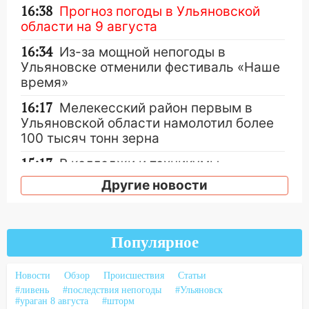
16:38
Прогноз погоды в Ульяновской
области на 9 августа
16:34
Из-за мощной непогоды в
Ульяновске отменили фестиваль «Наше
время»
16:17
Мелекесский район первым в
Ульяновской области намолотил более
100 тысяч тонн зерна
15:17
В колледжи и техникумы
Ульяновской области подали более 10
Другие новости
тысяч заявлений
15:04
Фоторепортаж с улиц Ульяновска
после шторма: поваленные деревья и
Популярное
затопленные улицы
14:28
Ураган вырвал остановку на улице
Новости
Обзор
Происшествия
Статьи
Деева в Заволжье
#ливень
#последствия непогоды
#Ульяновск
#ураган 8 августа
#шторм