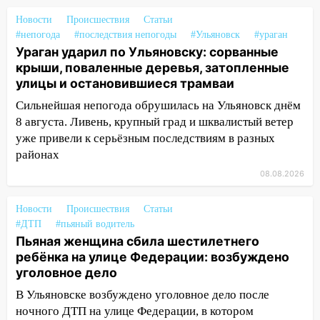
13:49
Стихия продолжает крушить
Новости
Происшествия
Статьи
Ульяновск: дерево рухнуло на дом на
#непогода
#последствия непогоды
#Ульяновск
#ураган
Орджоникидзе
Ураган ударил по Ульяновску: сорванные
крыши, поваленные деревья, затопленные
13:47
На Нижней Террасе мощным
улицы и остановившиеся трамваи
ветром вырвало дерево с корнем
Сильнейшая непогода обрушилась на Ульяновск днём
13:46
Сильный ветер сорвал крышу с
8 августа. Ливень, крупный град и шквалистый ветер
СТО на проспекте Созидателей
уже привели к серьёзным последствиям в разных
районах
13:35
Непогода продолжает бить по
транспорту: в Ульяновске трамвай
08.08.2026
сошёл с рельсов
Новости
Происшествия
Статьи
13:22
Упавшие деревья перекрыли
#ДТП
#пьяный водитель
дороги в Ульяновске: фото
Пьяная женщина сбила шестилетнего
ребёнка на улице Федерации: возбуждено
13:17
Непогода в Ульяновске не
уголовное дело
закончится сегодня: сильные ливни
сохранятся 9 августа
В Ульяновске возбуждено уголовное дело после
ночного ДТП на улице Федерации, в котором
13:15
Трижды «брал в долг» без спроса: