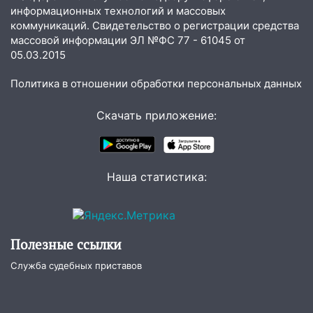
20:40
Ульяновские аграрии смогут
информационных технологий и массовых
купить тракторы с отсрочкой платежа
коммуникаций. Свидетельство о регистрации средства
до декабря
массовой информации ЭЛ №ФС 77 - 61045 от
05.03.2015
19:34
В следственном управлении
состоялось торжественное
Политика в отношении обработки персональных данных
мероприятие, приуроченное к
празднованию Дня сотрудника органов
Скачать приложение:
следствия Российской Федерации
19:30
Ульяновцев приглашают
поддержать «Симбирскую чебурашку»
Наша статистика:
на фестивале «ФормАРТ»
18:11
Ульяновская область стала
пилотным регионом проекта
«Культурное долголетие»
Полезные ссылки
17:23
Прогноз погоды в Ульяновской
Служба судебных приставов
области на 8 августа
17:16
В реанимацию Ульяновской