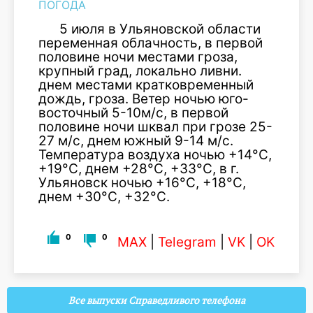
ПОГОДА
5 июля в Ульяновской области
переменная облачность, в первой
половине ночи местами гроза,
крупный град, локально ливни.
днем местами кратковременный
дождь, гроза. Ветер ночью юго-
восточный 5-10м/с, в первой
половине ночи шквал при грозе 25-
27 м/с, днем южный 9-14 м/с.
Температура воздуха ночью +14°С,
+19°С, днем +28°С, +33°С, в г.
Ульяновск ночью +16°С, +18°С,
днем +30°С, +32°С.
0
0
MAX
|
Telegram
|
VK
|
OK
Все выпуски Справедливого телефона