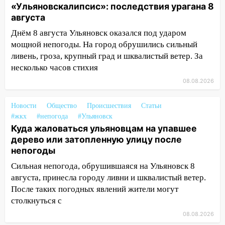
14:26
Жители Ульяновска сами
«Ульяновскалипсис»: последствия урагана 8
пытаются расчистить ливнёвки, не
августа
дождавшись коммунальщиков
Днём 8 августа Ульяновск оказался под ударом
мощной непогоды. На город обрушились сильный
14:16
Шторм продолжает ломать город:
ливень, гроза, крупный град и шквалистый ветер. За
на улице Любови Шевцовой рухнул
светофор
несколько часов стихия
08.08.2026
14:14
Студента из Ульяновска обманули
мошенники под видом преподавателя
Новости
Общество
Происшествия
Статьи
14:12
Куда жаловаться ульяновцам на
#жкх
#непогода
#Ульяновск
упавшее дерево или затопленную улицу
Куда жаловаться ульяновцам на упавшее
после непогоды
дерево или затопленную улицу после
непогоды
13:59
В Новом городе ураганным
Сильная непогода, обрушившаяся на Ульяновск 8
ветром сорвало опалубку со
августа, принесла городу ливни и шквалистый ветер.
строящегося дома
После таких погодных явлений жители могут
13:54
В мэрии Ульяновска рассказали,
столкнуться с
как устраняют последствия мощного
08.08.2026
шторма