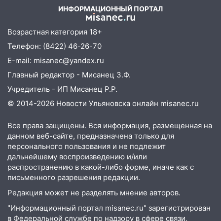
пешеходы. Обзор крупных аварий в
ИНФОРМАЦИОННЫЙ ПОРТАЛ
Ульяновской области
Возрастная категория 18+
08:30
Поджог со свечой, 16 сгоревших
Телефон: (8422) 46-26-70
домов и выстрел за водку
E-mail: misanec@yandex.ru
07:50
Какая погоды будет днем 8
Главный редактор - Мисанец З.Ф.
августа
Учредитель - ИП Мисанец Р.Р.
06:45
Императорский мост в
© 2014-2026 Новости Ульяновска онлайн
misanec.ru
Ульяновске останется закрытым до
утра 10 августа
Все права защищены. Вся информация, размещенная на
05:18
Судьба готовит сюрприз: гороскоп
данном веб-сайте, предназначена только для
на 8 августа — кому повезет с
персонального пользования и не подлежит
деньгами, а кого ждет неожиданная
дальнейшему воспроизведению и/или
встреча
распространению в какой-либо форме, иначе как с
письменного разрешения редакции.
04:47
В Ульяновской области объявили
Редакция может не разделять мнение авторов.
ракетную опасность: звучат сирены
"Информационный портал misanec.ru" зарегистрирован
07.08.2026
в Федеральной службе по надзору в сфере связи,