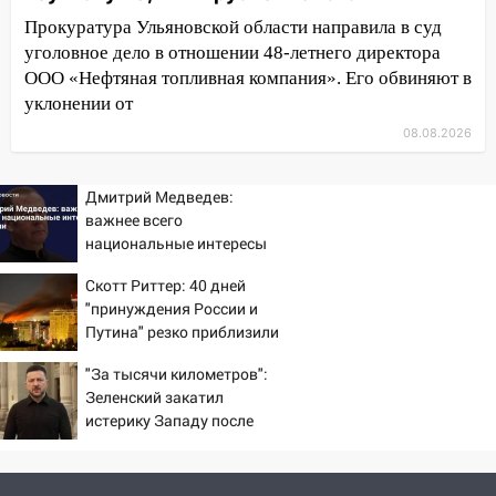
12:12
Прокуратура взяла на контроль
Прокуратура Ульяновской области направила в суд
ДТП с шестилетним ребёнком на улице
уголовное дело в отношении 48-летнего директора
Федерации
ООО «Нефтяная топливная компания». Его обвиняют в
12:01
уклонении от
Пьяная женщина сбила
шестилетнего ребёнка на улице
08.08.2026
Федерации: возбуждено уголовное дело
11:16
В Ульяновске ищут 37-летнего
Дмитрий Медведев:
мужчину, пропавшего ещё 19 июля
важнее всего
национальные интересы
10:30
От мотофристайла до прогулки с
России
хаски: куда сходить в Ульяновской
Скотт Риттер: 40 дней
области 8–9 августа
"принуждения России и
Путина" резко приблизили
10:11
Директора ульяновской
крах режима Зеленского
«Нефтяной топливной компании» будут
"За тысячи километров":
судить за неуплату 48,4 млн рублей
Зеленский закатил
истерику Западу после
налогов
ночного удара
09:28
Дети на дорогах: пострадали
велосипедисты, мотоциклисты и