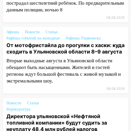
пострадал шестилетний ребёнок. По предварительным
житель Вешкаймского района похитил у
данным полиции, ночью 8
знакомого 191 тысячу рублей
08.08.2026
13:14
Ураган оторвал светофор на
проспекте Филатова в Ульяновске
Афиша
Новости
Статьи
#афиша событий на выходные
#афиша Ульяновска
13:12
Дерево пробило крышу дома на
От мотофристайла до прогулки с хаски: куда
Новгородской в Ульяновске и рухнуло
сходить в Ульяновской области 8–9 августа
на электрощит
Вторые выходные августа в Ульяновской области
13:10
В Заволжском районе дерево
обещают быть насыщенными. Жителей и гостей
упало во дворе
региона ждут большой фестиваль с живой музыкой и
13:08
экстремальными шоу,
Ураган ударил по Ульяновску:
сорванные крыши, поваленные деревья,
08.08.2026
затопленные улицы и остановившиеся
трамваи
Новости
Статьи
#прокуратура
12:17
Ульяновск накрыл крупный град:
Директора ульяновской «Нефтяной
после ливня город снова уходит под
топливной компании» будут судить за
воду
неуплату 48,4 млн рублей налогов