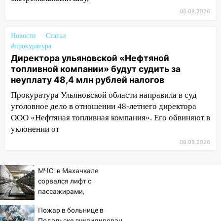
08.08.2026
13:08
Ураган ударил по Ульяновску:
сорванные крыши, поваленные деревья,
Новости
затопленные улицы и остановившиеся
Статьи
#прокуратура
трамваи
Директора ульяновской «Нефтяной
12:17
Ульяновск накрыл крупный град:
топливной компании» будут судить за
после ливня город снова уходит под
неуплату 48,4 млн рублей налогов
воду
Прокуратура Ульяновской области направила в суд
12:12
Прокуратура взяла на контроль
уголовное дело в отношении 48-летнего директора
ДТП с шестилетним ребёнком на улице
ООО «Нефтяная топливная компания». Его обвиняют в
Федерации
уклонении от
08.08.2026
12:01
Пьяная женщина сбила
шестилетнего ребёнка на улице
Федерации: возбуждено уголовное дело
МЧС: в Махачкале
сорвался лифт с
11:16
В Ульяновске ищут 37-летнего
пассажирами,
мужчину, пропавшего ещё 19 июля
пострадали четыре
Пожар в больнице в
человека
10:30
От мотофристайла до прогулки с
Подольске ликвидирован,