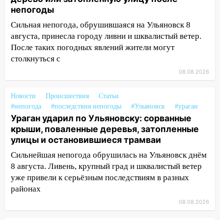
упавшее дерево или затопленную улицу
непогоды
после непогоды
Сильная непогода, обрушившаяся на Ульяновск 8
13:59
В Новом городе ураганным
августа, принесла городу ливни и шквалистый ветер.
ветром сорвало опалубку со
После таких погодных явлений жители могут
строящегося дома
столкнуться с
13:54
В мэрии Ульяновска рассказали,
08.08.2026
как устраняют последствия мощного
шторма
Новости
Происшествия
Статьи
#непогода
#последствия непогоды
#Ульяновск
#ураган
13:49
Стихия продолжает крушить
Ураган ударил по Ульяновску: сорванные
Ульяновск: дерево рухнуло на дом на
крыши, поваленные деревья, затопленные
Орджоникидзе
улицы и остановившиеся трамваи
13:47
На Нижней Террасе мощным
Сильнейшая непогода обрушилась на Ульяновск днём
ветром вырвало дерево с корнем
8 августа. Ливень, крупный град и шквалистый ветер
уже привели к серьёзным последствиям в разных
13:46
Сильный ветер сорвал крышу с
районах
СТО на проспекте Созидателей
08.08.2026
13:35
Непогода продолжает бить по