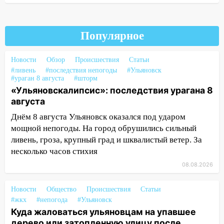
Ульяновской области подали более 10
тысяч заявлений
Популярное
15:04
Фоторепортаж с улиц Ульяновска
после шторма: поваленные деревья и
затопленные улицы
Новости
Обзор
Происшествия
Статьи
#ливень
#последствия непогоды
#Ульяновск
14:28
Ураган вырвал остановку на улице
#ураган 8 августа
#шторм
Деева в Заволжье
«Ульяновскалипсис»: последствия урагана 8
августа
14:26
Жители Ульяновска сами
пытаются расчистить ливнёвки, не
Днём 8 августа Ульяновск оказался под ударом
дождавшись коммунальщиков
мощной непогоды. На город обрушились сильный
ливень, гроза, крупный град и шквалистый ветер. За
14:16
Шторм продолжает ломать город:
несколько часов стихия
на улице Любови Шевцовой рухнул
08.08.2026
светофор
14:14
Студента из Ульяновска обманули
Новости
Общество
Происшествия
Статьи
мошенники под видом преподавателя
#жкх
#непогода
#Ульяновск
Куда жаловаться ульяновцам на упавшее
14:12
Куда жаловаться ульяновцам на
дерево или затопленную улицу после