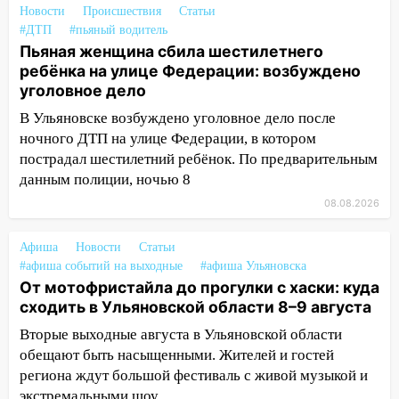
транспорту: в Ульяновске трамвай
Новости
Происшествия
Статьи
сошёл с рельсов
#ДТП
#пьяный водитель
Пьяная женщина сбила шестилетнего
13:22
Упавшие деревья перекрыли
ребёнка на улице Федерации: возбуждено
дороги в Ульяновске: фото
уголовное дело
13:17
Непогода в Ульяновске не
В Ульяновске возбуждено уголовное дело после
закончится сегодня: сильные ливни
ночного ДТП на улице Федерации, в котором
сохранятся 9 августа
пострадал шестилетний ребёнок. По предварительным
13:15
Трижды «брал в долг» без спроса:
данным полиции, ночью 8
житель Вешкаймского района похитил у
08.08.2026
знакомого 191 тысячу рублей
13:14
Афиша
Новости
Ураган оторвал светофор на
Статьи
#афиша событий на выходные
#афиша Ульяновска
проспекте Филатова в Ульяновске
От мотофристайла до прогулки с хаски: куда
13:12
Дерево пробило крышу дома на
сходить в Ульяновской области 8–9 августа
Новгородской в Ульяновске и рухнуло
Вторые выходные августа в Ульяновской области
на электрощит
обещают быть насыщенными. Жителей и гостей
13:10
В Заволжском районе дерево
региона ждут большой фестиваль с живой музыкой и
упало во дворе
экстремальными шоу,