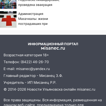
хаски: куда сходить в Ульяновской
проведена эвакуация
области 8–9 августа
Администрация
10:11
Директора ульяновской
Махачкалы: жизни
«Нефтяной топливной компании» будут
пострадавших при
судить за неуплату 48,4 млн рублей
падении лифта ничто не
налогов
угрожает
09:28
Дети на дорогах: пострадали
ИНФОРМАЦИОННЫЙ ПОРТАЛ
велосипедисты, мотоциклисты и
пешеходы. Обзор крупных аварий в
Возрастная категория 18+
Ульяновской области
Телефон: (8422) 46-26-70
08:30
Поджог со свечой, 16 сгоревших
E-mail: misanec@yandex.ru
домов и выстрел за водку
Главный редактор - Мисанец З.Ф.
07:50
Какая погоды будет днем 8
Учредитель - ИП Мисанец Р.Р.
августа
© 2014-2026 Новости Ульяновска онлайн
misanec.ru
06:45
Императорский мост в
Ульяновске останется закрытым до
Все права защищены. Вся информация, размещенная на
утра 10 августа
данном веб-сайте, предназначена только для