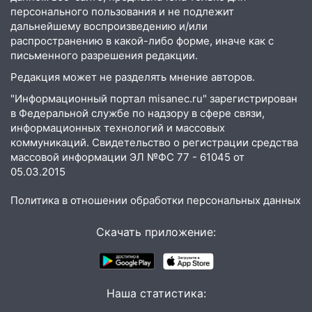
персонального пользования и не подлежит
05:18
Судьба готовит сюрприз: гороскоп
дальнейшему воспроизведению и/или
на 8 августа — кому повезет с
распространению в какой-либо форме, иначе как с
деньгами, а кого ждет неожиданная
письменного разрешения редакции.
встреча
Редакция может не разделять мнение авторов.
04:47
В Ульяновской области объявили
"Информационный портал misanec.ru" зарегистрирован
ракетную опасность: звучат сирены
в Федеральной службе по надзору в сфере связи,
07.08.2026
информационных технологий и массовых
коммуникаций. Свидетельство о регистрации средства
20:40
Ульяновские аграрии смогут
массовой информации ЭЛ №ФС 77 - 61045 от
купить тракторы с отсрочкой платежа
05.03.2015
до декабря
Политика в отношении обработки персональных данных
19:34
В следственном управлении
состоялось торжественное
Скачать приложение:
мероприятие, приуроченное к
празднованию Дня сотрудника органов
следствия Российской Федерации
19:30
Ульяновцев приглашают
Наша статистика:
поддержать «Симбирскую чебурашку»