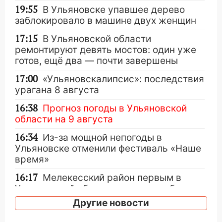
19:55
В Ульяновске упавшее дерево
заблокировало в машине двух женщин
17:15
В Ульяновской области
ремонтируют девять мостов: один уже
готов, ещё два — почти завершены
17:00
«Ульяновскалипсис»: последствия
урагана 8 августа
16:38
Прогноз погоды в Ульяновской
области на 9 августа
16:34
Из-за мощной непогоды в
Ульяновске отменили фестиваль «Наше
время»
16:17
Мелекесский район первым в
Ульяновской области намолотил более
100 тысяч тонн зерна
Другие новости
15:17
В колледжи и техникумы