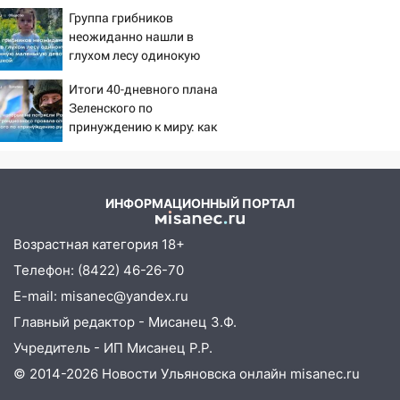
летнюю дочь и не мог
13:14
Ураган оторвал светофор на
Группа грибников
сдержать слезы
проспекте Филатова в Ульяновске
неожиданно нашли в
глухом лесу одинокую
13:12
Дерево пробило крышу дома на
испуганную маленькую
Новгородской в Ульяновске и рухнуло
Итоги 40-дневного плана
девочку с игрушкой
на электрощит
Зеленского по
принуждению к миру: как
13:10
В Заволжском районе дерево
ответила Россия, полный
упало во дворе
разбор провала операции
Украины от военкора
13:08
Ураган ударил по Ульяновску:
Коца
сорванные крыши, поваленные деревья,
ИНФОРМАЦИОННЫЙ ПОРТАЛ
затопленные улицы и остановившиеся
трамваи
Возрастная категория 18+
Телефон: (8422) 46-26-70
12:17
Ульяновск накрыл крупный град:
после ливня город снова уходит под
E-mail: misanec@yandex.ru
воду
Главный редактор - Мисанец З.Ф.
12:12
Учредитель - ИП Мисанец Р.Р.
Прокуратура взяла на контроль
ДТП с шестилетним ребёнком на улице
© 2014-2026 Новости Ульяновска онлайн
misanec.ru
Федерации