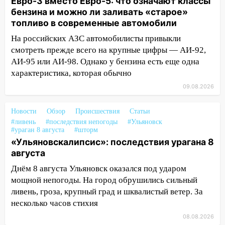
Евро-3 вместо Евро-5: что означают классы
16:34
Из-за мощной непогоды в
бензина и можно ли заливать «старое»
Ульяновске отменили фестиваль «Наше
топливо в современные автомобили
время»
На российских АЗС автомобилисты привыкли
16:17
Мелекесский район первым в
смотреть прежде всего на крупные цифры — АИ-92,
Ульяновской области намолотил более
АИ-95 или АИ-98. Однако у бензина есть еще одна
100 тысяч тонн зерна
характеристика, которая обычно
15:17
В колледжи и техникумы
09.08.2026
Ульяновской области подали более 10
тысяч заявлений
Новости
Обзор
Происшествия
Статьи
#ливень
#последствия непогоды
#Ульяновск
15:04
Фоторепортаж с улиц Ульяновска
#ураган 8 августа
#шторм
после шторма: поваленные деревья и
«Ульяновскалипсис»: последствия урагана 8
затопленные улицы
августа
14:28
Ураган вырвал остановку на улице
Днём 8 августа Ульяновск оказался под ударом
Деева в Заволжье
мощной непогоды. На город обрушились сильный
ливень, гроза, крупный град и шквалистый ветер. За
14:26
Жители Ульяновска сами
несколько часов стихия
пытаются расчистить ливнёвки, не
дождавшись коммунальщиков
08.08.2026