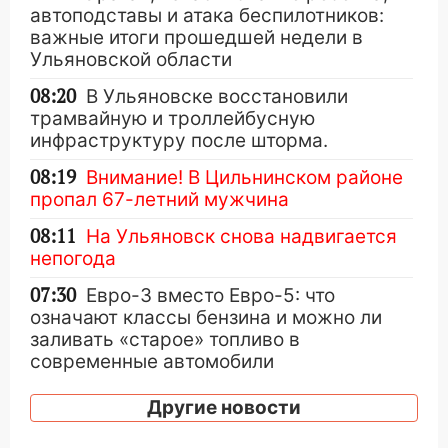
автоподставы и атака беспилотников:
важные итоги прошедшей недели в
Ульяновской области
08:20
В Ульяновске восстановили
трамвайную и троллейбусную
инфраструктуру после шторма.
08:19
Внимание! В Цильнинском районе
пропал 67-летний мужчина
08:11
На Ульяновск снова надвигается
непогода
07:30
Евро-3 вместо Евро-5: что
означают классы бензина и можно ли
заливать «старое» топливо в
современные автомобили
06:30
Какая погода будет в Ульяновской
Другие новости
области днем 9 августа