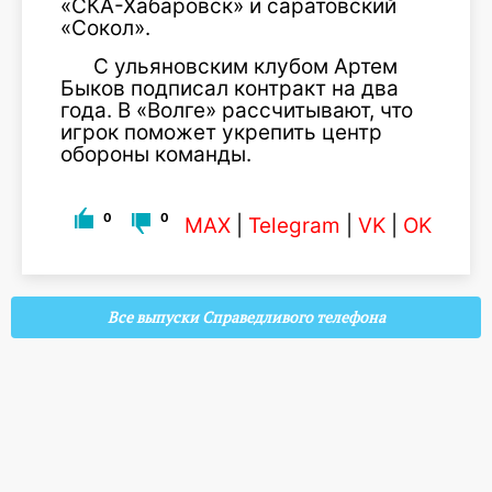
«СКА-Хабаровск» и саратовский
«Сокол».
С ульяновским клубом Артем
Быков подписал контракт на два
года. В «Волге» рассчитывают, что
игрок поможет укрепить центр
обороны команды.
0
0
MAX
|
Telegram
|
VK
|
OK
Все выпуски Справедливого телефона