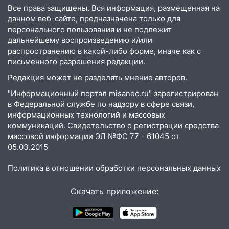
Все права защищены. Вся информация, размещенная на
12:01
Пьяная женщина сбила
данном веб-сайте, предназначена только для
шестилетнего ребёнка на улице
персонального пользования и не подлежит
Федерации: возбуждено уголовное дело
дальнейшему воспроизведению и/или
распространению в какой-либо форме, иначе как с
11:16
В Ульяновске ищут 37-летнего
письменного разрешения редакции.
мужчину, пропавшего ещё 19 июля
Редакция может не разделять мнение авторов.
10:30
От мотофристайла до прогулки с
"Информационный портал misanec.ru" зарегистрирован
хаски: куда сходить в Ульяновской
в Федеральной службе по надзору в сфере связи,
области 8–9 августа
информационных технологий и массовых
10:11
Директора ульяновской
коммуникаций. Свидетельство о регистрации средства
«Нефтяной топливной компании» будут
массовой информации ЭЛ №ФС 77 - 61045 от
05.03.2015
судить за неуплату 48,4 млн рублей
налогов
Политика в отношении обработки персональных данных
09:28
Дети на дорогах: пострадали
велосипедисты, мотоциклисты и
Скачать приложение:
пешеходы. Обзор крупных аварий в
Ульяновской области