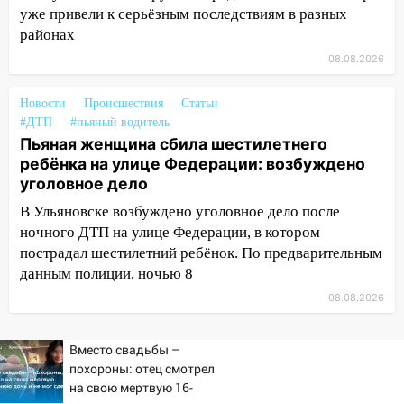
Орджоникидзе
уже привели к серьёзным последствиям в разных
13:47
На Нижней Террасе мощным
районах
ветром вырвало дерево с корнем
08.08.2026
13:46
Сильный ветер сорвал крышу с
Новости
СТО на проспекте Созидателей
Происшествия
Статьи
#ДТП
#пьяный водитель
13:35
Непогода продолжает бить по
Пьяная женщина сбила шестилетнего
транспорту: в Ульяновске трамвай
ребёнка на улице Федерации: возбуждено
сошёл с рельсов
уголовное дело
13:22
В Ульяновске возбуждено уголовное дело после
Упавшие деревья перекрыли
дороги в Ульяновске: фото
ночного ДТП на улице Федерации, в котором
пострадал шестилетний ребёнок. По предварительным
13:17
Непогода в Ульяновске не
данным полиции, ночью 8
закончится сегодня: сильные ливни
08.08.2026
сохранятся 9 августа
13:15
Трижды «брал в долг» без спроса:
Вместо свадьбы –
житель Вешкаймского района похитил у
похороны: отец смотрел
знакомого 191 тысячу рублей
на свою мертвую 16-