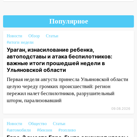
05:05
День, когда всё может
измениться: гороскоп на 9 августа —
три знака получат шанс, который нельзя
Популярное
упустить
08.08.2026
Новости
Обзор
Статьи
20:10
Во время урагана в Ульяновске на
#итоги недели
Волге перевернулась лодка
Ураган, изнасилование ребенка,
автоподставы и атака беспилотников:
19:55
В Ульяновске упавшее дерево
важные итоги прошедшей недели в
заблокировало в машине двух женщин
Ульяновской области
17:15
В Ульяновской области
Первая неделя августа принесла Ульяновской области
ремонтируют девять мостов: один уже
целую череду громких происшествий: регион
готов, ещё два — почти завершены
пережил налет беспилотников, разрушительный
шторм, парализовавший
17:00
«Ульяновскалипсис»: последствия
урагана 8 августа
09.08.2026
16:38
Прогноз погоды в Ульяновской
Новости
Общество
Статьи
области на 9 августа
#автомобили
#бензин
#топливо