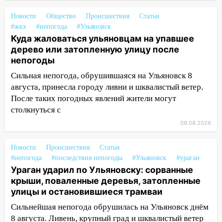
14:16
Шторм продолжает ломать город:
Новости
Общество
Происшествия
Статьи
на улице Любови Шевцовой рухнул
#жкх
#непогода
#Ульяновск
светофор
Куда жаловаться ульяновцам на упавшее
дерево или затопленную улицу после
14:14
Студента из Ульяновска обманули
непогоды
мошенники под видом преподавателя
Сильная непогода, обрушившаяся на Ульяновск 8
14:12
Куда жаловаться ульяновцам на
августа, принесла городу ливни и шквалистый ветер.
упавшее дерево или затопленную улицу
После таких погодных явлений жители могут
после непогоды
столкнуться с
13:59
В Новом городе ураганным
08.08.2026
ветром сорвало опалубку со
строящегося дома
Новости
Происшествия
Статьи
#непогода
13:54
#последствия непогоды
#Ульяновск
#ураган
В мэрии Ульяновска рассказали,
Ураган ударил по Ульяновску: сорванные
как устраняют последствия мощного
крыши, поваленные деревья, затопленные
шторма
улицы и остановившиеся трамваи
13:49
Стихия продолжает крушить
Сильнейшая непогода обрушилась на Ульяновск днём
Ульяновск: дерево рухнуло на дом на
8 августа. Ливень, крупный град и шквалистый ветер