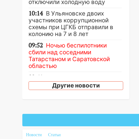
отключили холодную воду
10:14
В Ульяновске двоих
участников коррупционной
схемы при ЦГКБ отправили в
колонию на 7 и 8 лет
09:52
Ночью беспилотники
сбили над соседними
Татарстаном и Саратовской
областью
09:41
Диана Шурыгина
уверовала в Бога в СИЗО
Другие новости
09:35
В Ульяновске директора
фирмы будут судить за
неуплату налогов на 48 млн
рублей
08:22
Подросток на питбайке
сбил велосипедистку:
Новости
Статьи