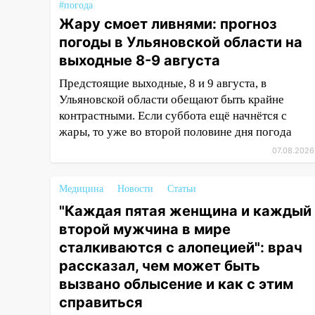
пострадали двое
#погода
Жару смоет ливнями: прогноз
07:20
Жара возвращается:
погоды в Ульяновской области на
ожидается знойный и сухой
выходные 8-9 августа
четверг
Предстоящие выходные, 8 и 9 августа, в
06:00
Под Ульяновском при
Ульяновской области обещают быть крайне
развороте пострадал 38-
контрастными. Если суббота ещё начнётся с
летний водитель иномарки
жары, то уже во второй половине дня погода
05:00
«Каждая пятая женщина
07.08.2026
и каждый второй мужчина в
мире сталкиваются с
Медицина
алопецией»: врач рассказал,
Новости
Статьи
чем может быть вызвано
"Каждая пятая женщина и каждый
облысение и как с этим
второй мужчина в мире
справиться
сталкиваются с алопецией": врач
03:30
Гороскоп на 7 августа:
рассказал, чем может быть
пятница принесет прилив
вызвано облысение и как с этим
творческой энергии и отличные
справиться
шансы исправить старые