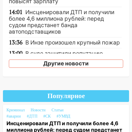
повысят зарплату
14:01
Инсценировали ДТП и получили
более 4,6 миллиона рублей: перед
судом предстанет банда
автоподставщиков
13:36
В Инзе произошел крупный пожар
13:00
В суде защитили репутацию
мужчины, которого необоснованно
Другие новости
обвиняли в жестоком обращении с
животными
12:28
Миллион на «льготниках»: в
Ульяновской области перевозчик
Популярное
провернул хитрую схему с чужими
проездными
Криминал
Новости
Статьи
12:10
Ульяновский алиментщик накопил
#аварии
#ДТП
#СК
#УМВД
120 тысяч долга
Инсценировали ДТП и получили более 4,6
миллиона рублей: перед судом предстанет
11:49
Снят режим «Ракетная