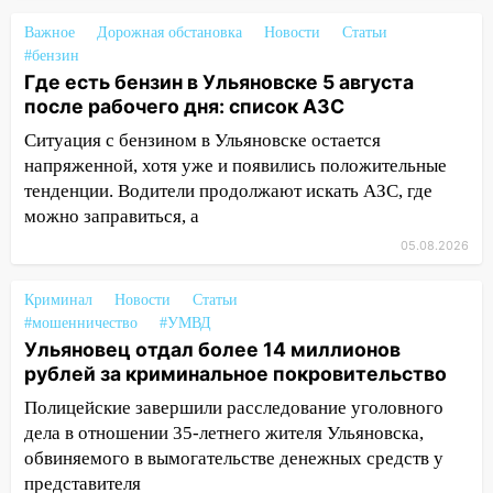
20:22
Мошенники обманули 92-летнюю
Важное
Дорожная обстановка
Новости
Статьи
жительницу Ульяновской области
#бензин
Где есть бензин в Ульяновске 5 августа
19:14
Житель Ульяновской области
после рабочего дня: список АЗС
подвез троих незнакомцев на трассе и
заработал уголовное дело
Ситуация с бензином в Ульяновске остается
напряженной, хотя уже и появились положительные
18:14
Прогноз погоды на 6 августа в
тенденции. Водители продолжают искать АЗС, где
Ульяновской области
можно заправиться, а
18:00
Мотофристайл, рок и силовой
05.08.2026
экстрим: в Ульяновске пройдет
большой фестиваль «Наше время»
Криминал
Новости
Статьи
#мошенничество
#УМВД
17:30
Где есть бензин в Ульяновске 5
Ульяновец отдал более 14 миллионов
августа после рабочего дня: список АЗС
рублей за криминальное покровительство
17:05
«Обыск» по видеосвязи: в
Полицейские завершили расследование уголовного
Ульяновске задержали 19-летнюю
дела в отношении 35-летнего жителя Ульяновска,
сообщницу мошенников
обвиняемого в вымогательстве денежных средств у
представителя
16:12
Едва не перерезал горло: в