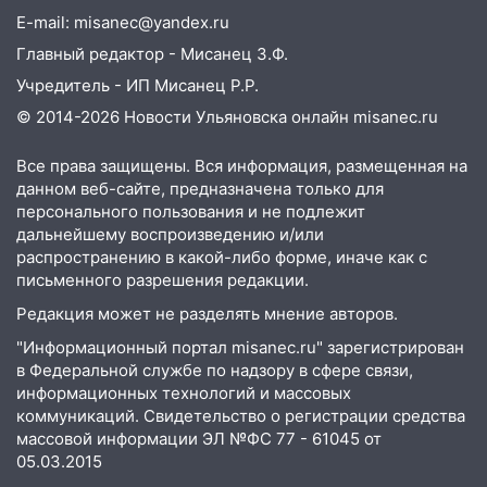
подробности серьезной аварии на
E-mail: misanec@yandex.ru
Фруктовой
Главный редактор - Мисанец З.Ф.
13:30
В Димитровграде на улице
Учредитель - ИП Мисанец Р.Р.
Трудовой горело здание
© 2014-2026 Новости Ульяновска онлайн
misanec.ru
13:00
Водитель без прав врезался в
припаркованный автомобиль
Все права защищены. Вся информация, размещенная на
данном веб-сайте, предназначена только для
12:37
Переезжал «зебру» на
персонального пользования и не подлежит
велосипеде и попал под колеса
дальнейшему воспроизведению и/или
распространению в какой-либо форме, иначе как с
12:18
Вспыхнул изнутри: в
письменного разрешения редакции.
Железнодорожном районе горела дача
Редакция может не разделять мнение авторов.
11:33
В Засвияжье под колёса авто
"Информационный портал misanec.ru" зарегистрирован
попал мужчина
в Федеральной службе по надзору в сфере связи,
информационных технологий и массовых
11:17
В Радищевском районе сгорели
коммуникаций. Свидетельство о регистрации средства
хозяйственные постройки
массовой информации ЭЛ №ФС 77 - 61045 от
11:00
05.03.2015
В Канадее горел жилой дом