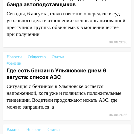
банда автоподставщиков
опасность» на территории Ульяновской
области
Сегодня, 6 августа, стало известно о передаче в суд
уголовного дела в отношении членов организованной
11:30
Кабмин РФ разрешил до 1 июля
преступной группы, обвиняемых в мошенничестве
2027 года импорт, выпуск и обращение
при получении
бензина Евро 2, Евро 3, Евро 4
06.08.2026
11:12
Соцсети: на Рябикова автомобиль
врезался в забор
Новости
Общество
Статьи
#бензин
10:27
Где есть бензин в Ульяновске
Где есть бензин в Ульяновске днем 6
днем 6 августа: список АЗС
августа: список АЗС
10:16
Внимание! В Ульяновской области
Ситуация с бензином в Ульяновске остается
объявлена ракетная опасность
напряженной, хотя уже и появились положительные
тенденции. Водители продолжают искать АЗС, где
10:00
В Старомайнском районе утонул
можно заправиться, а
51-летний мужчина
06.08.2026
09:50
В Ульяновске черный коршун
застрял в тепловозе
Важное
Новости
Статьи