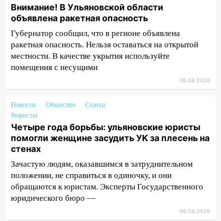
09:44
Ульяновские спасатели помогли
Внимание! В Ульяновской области
юному велосипедисту на улице
объявлена ракетная опасность
Чернышевского
Губернатор сообщил, что в регионе объявлена
08:21
В Заволжском районе украли два
ракетная опасность. Нельзя оставаться на открытой
велосипеда
местности. В качестве укрытия используйте
помещения с несущими
07:18
В Ульяновск идет
06.08.2026
тридцатиградусная жара: какая будет
погода в четверг
Новости
Общество
Статьи
06:00
Четыре года борьбы: ульяновские
#юристы
юристы помогли женщине засудить УК
Четыре года борьбы: ульяновские юристы
за плесень на стенах
помогли женщине засудить УК за плесень на
стенах
05:00
Кому 6 августа звезды сулят
прибыль, а кому — испытания на
Зачастую людям, оказавшимся в затруднительном
прочность
положении, не справиться в одиночку, и они
обращаются к юристам. Эксперты Государственного
05.08.2026
юридического бюро —
22:58
Соцсети: на проспекте Тюленева
06.08.2026
ДТП с мотоциклистом