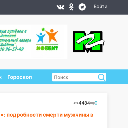
Войти
х
Гороскоп
4484
0
т»: подробности смерти мужчины в