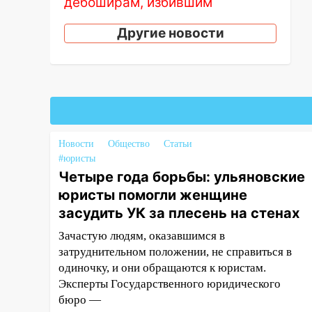
дебоширам, избившим
мужчину в трамвае
Другие новости
08:27
Ульяновская полиция
получила один из шести
уникальных автомобилей в
России
07:02
Жара отступит: какой
будет погода в Ульяновске
днем 5 августа
Новости
Общество
Статьи
#юристы
06:10
Двое мигрантов
Четыре года борьбы: ульяновские
изнасиловали 13-летнюю
юристы помогли женщине
девочку в центре Ульяновска
засудить УК за плесень на стенах
06:00
Мертвеца выкопали,
Зачастую людям, оказавшимся в
посадили в мешок и
затруднительном положении, не справиться в
попытались утопить в Волге
одиночку, и они обращаются к юристам.
05:30
Астрологи назвали
Эксперты Государственного юридического
самый опасный день августа:
бюро —