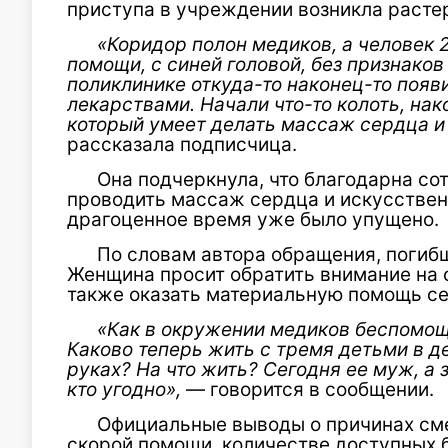
приступа в учреждении возникла расте
«Коридор полон медиков, а человек 2
помощи, с синей головой, без признаков
поликлинике откуда-то наконец-то поя
лекарствами. Начали что-то колоть, на
который умеет делать массаж сердца и
рассказала подписчица.
Она подчеркнула, что благодарна со
проводить массаж сердца и искусственн
драгоценное время уже было упущено.
По словам автора обращения, погибш
Женщина просит обратить внимание на 
также оказать материальную помощь с
«Как в окружении медиков беспомощн
Каково теперь жить с тремя детьми в д
руках? На что жить? Сегодня ее муж, а
кто угодно»,
— говорится в сообщении.
Официальные выводы о причинах см
скорой помощи, количестве доступных 