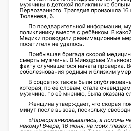
мужчины в детской поликлинике больни
Первозванного. Трагедия произошла 16
Тюленева, 6.
По предварительной информации, му
поликлинику вместе с ребёнком. В какой
Медики проводили реанимационные мер
посетителя не удалось.
Прибывшая бригада скорой медицин
смерть мужчины. В Минздраве Ульяновс
факту случившегося начата проверка. 
соболезнования родным и близким умер
В соцсетях также были опубликован
которая, по её словам, стала очевидцем
мужчине, по её мнению, была оказана с
Женщина утверждает, что скорая по
минут после вызова, поскольку свободн
«Нареорганизовывались, а помочь ч
некому! Вчера, 16 июня, на моих глазах