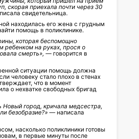
 мужчины, который пришел на прием
п, скорая приехала почти через 30
писала свидетельница.
ной находилась его жена с грудным
найти помощь в поликлинике.
рины, которая беспомощно
м ребенком на руках, прося о
овала смерть»,
— говорится в
тренной ситуации помощь должна
сли человеку стало плохо в стенах
тверждает, что в момент
ила о нехватке свободных бригад
 Новый город, кричала медсестра,
или безобразие?»
— написала
осом, насколько поликлиники готовы
ловам, в первые минуты после