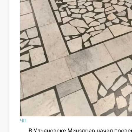
ЧП
В Ульяновске Минздрав начал пров