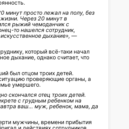
рянность.
0 минут просто лежал на полу, без
 жизни. Через 20 минут в
вился рыжий чемоданчик с
конец-то нашелся сотрудник,
 искусственное дыхание»,
—
труднику, который всё-таки начал
ое дыхание, однако считает, что
ий был отцом троих детей.
ситуацию проверяющие органы, а
емье умершего.
о скончался отец троих детей.
екрете с грудным ребенком на
 завтра ваш… муж, ребенок, мама, да
ерти мужчины, времени прибытия
бригад и действиях сотрудников