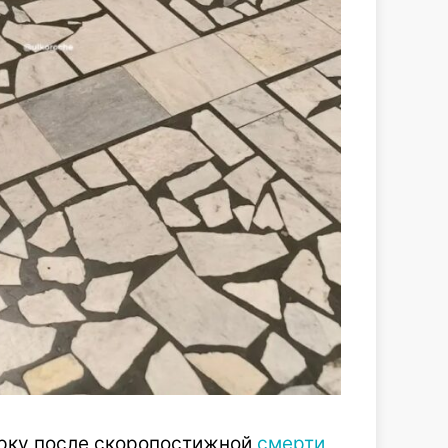
ерку после скоропостижной
смерти