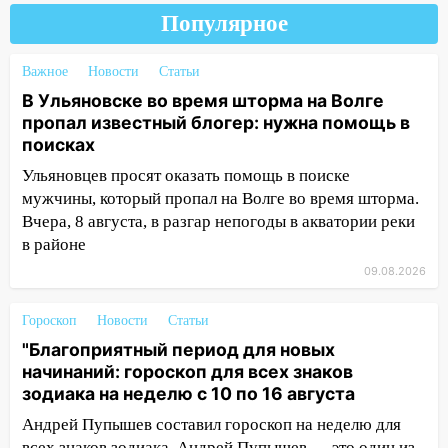
13:00
На проспекте Тюленева в
Популярное
Ульяновске образовалось «море»
12:57
В Ульяновской области ожидается
Важное
Новости
Статьи
крупный град
В Ульяновске во время шторма на Волге
пропал известный блогер: нужна помощь в
12:11
Где есть бензин в Ульяновске 9
поисках
августа: список АЗС
Ульяновцев просят оказать помощь в поиске
11:55
Соцсети: светофор упал на
мужчины, который пропал на Волге во время шторма.
машину во время сильного ливня в
Вчера, 8 августа, в разгар непогоды в акватории реки
Ульяновске
в районе
11:00
В Ульяновской области люди в
09.08.2026
СНТ сидят без света
Гороскоп
Новости
Статьи
10:13
Прокуратура подвела итоги
"Благоприятный период для новых
недели в Ульяновской области
начинаний: гороскоп для всех знаков
09:18
Из-за ливня заблокировано
зодиака на неделю с 10 по 16 августа
движение трамваев в Ульяновске
Андрей Пупышев составил гороскоп на неделю для
09:15
Ураган, изнасилование ребенка,
всех знаков зодиака. Андрей Пупышев — это один из