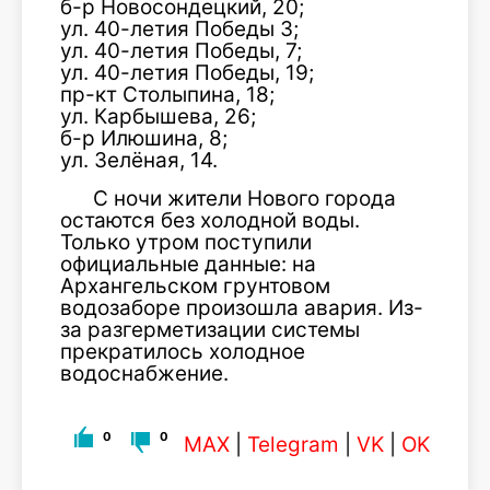
б-р Новосондецкий, 20;
ул. 40-летия Победы 3;
ул. 40-летия Победы, 7;
ул. 40-летия Победы, 19;
пр-кт Столыпина, 18;
ул. Карбышева, 26;
б-р Илюшина, 8;
ул. Зелёная, 14.
С ночи жители Нового города
остаются без холодной воды.
Только утром поступили
официальные данные: на
Архангельском грунтовом
водозаборе произошла авария. Из-
за разгерметизации системы
прекратилось холодное
водоснабжение.
0
0
MAX
|
Telegram
|
VK
|
OK