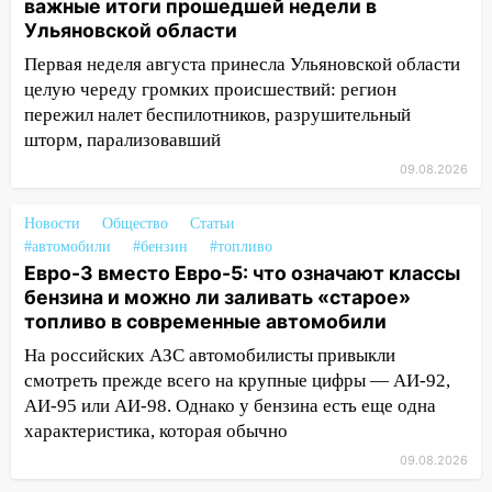
важные итоги прошедшей недели в
05:05
День, когда всё может
Ульяновской области
измениться: гороскоп на 9 августа —
три знака получат шанс, который нельзя
Первая неделя августа принесла Ульяновской области
упустить
целую череду громких происшествий: регион
пережил налет беспилотников, разрушительный
08.08.2026
шторм, парализовавший
20:10
Во время урагана в Ульяновске на
09.08.2026
Волге перевернулась лодка
19:55
В Ульяновске упавшее дерево
Новости
Общество
Статьи
заблокировало в машине двух женщин
#автомобили
#бензин
#топливо
Евро-3 вместо Евро-5: что означают классы
17:15
В Ульяновской области
бензина и можно ли заливать «старое»
ремонтируют девять мостов: один уже
топливо в современные автомобили
готов, ещё два — почти завершены
На российских АЗС автомобилисты привыкли
17:00
«Ульяновскалипсис»: последствия
смотреть прежде всего на крупные цифры — АИ-92,
урагана 8 августа
АИ-95 или АИ-98. Однако у бензина есть еще одна
характеристика, которая обычно
16:38
Прогноз погоды в Ульяновской
области на 9 августа
09.08.2026