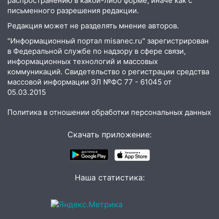
распространению в какой-либо форме, иначе как с
Орджоникидзе
письменного разрешения редакции.
13:47
На Нижней Террасе мощным
Редакция может не разделять мнение авторов.
ветром вырвало дерево с корнем
"Информационный портал misanec.ru" зарегистрирован
13:46
Сильный ветер сорвал крышу с
в Федеральной службе по надзору в сфере связи,
СТО на проспекте Созидателей
информационных технологий и массовых
коммуникаций. Свидетельство о регистрации средства
13:35
Непогода продолжает бить по
массовой информации ЭЛ №ФС 77 - 61045 от
транспорту: в Ульяновске трамвай
05.03.2015
сошёл с рельсов
Политика в отношении обработки персональных данных
13:22
Упавшие деревья перекрыли
дороги в Ульяновске: фото
Скачать приложение:
13:17
Непогода в Ульяновске не
закончится сегодня: сильные ливни
сохранятся 9 августа
Наша статистика:
13:15
Трижды «брал в долг» без спроса:
житель Вешкаймского района похитил у
знакомого 191 тысячу рублей