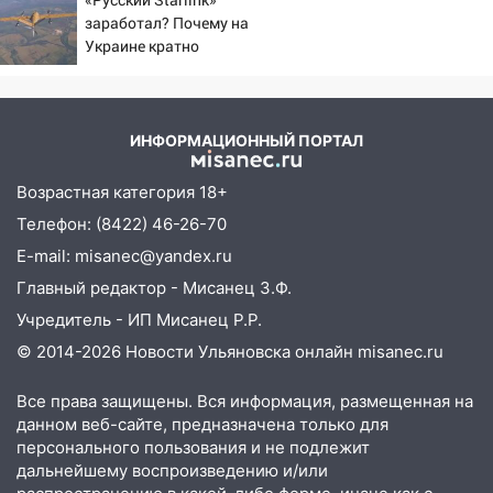
ударах России 9 августа
заработал? Почему на
14:16
2026 года
Шторм продолжает ломать город:
Украине кратно
на улице Любови Шевцовой рухнул
увеличилась точность
светофор
попаданий по объектам
14:14
ВСУ
Студента из Ульяновска обманули
мошенники под видом преподавателя
ИНФОРМАЦИОННЫЙ ПОРТАЛ
14:12
Куда жаловаться ульяновцам на
Возрастная категория 18+
упавшее дерево или затопленную улицу
Телефон: (8422) 46-26-70
после непогоды
E-mail: misanec@yandex.ru
13:59
В Новом городе ураганным
Главный редактор - Мисанец З.Ф.
ветром сорвало опалубку со
строящегося дома
Учредитель - ИП Мисанец Р.Р.
© 2014-2026 Новости Ульяновска онлайн
misanec.ru
13:54
В мэрии Ульяновска рассказали,
как устраняют последствия мощного
Все права защищены. Вся информация, размещенная на
шторма
данном веб-сайте, предназначена только для
персонального пользования и не подлежит
13:49
Стихия продолжает крушить
дальнейшему воспроизведению и/или
Ульяновск: дерево рухнуло на дом на