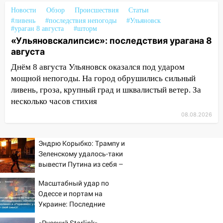
16:34
Из-за мощной непогоды в
Новости
Обзор
Происшествия
Статьи
Ульяновске отменили фестиваль «Наше
#ливень
#последствия непогоды
#Ульяновск
время»
#ураган 8 августа
#шторм
«Ульяновскалипсис»: последствия урагана 8
16:17
Мелекесский район первым в
августа
Ульяновской области намолотил более
100 тысяч тонн зерна
Днём 8 августа Ульяновск оказался под ударом
мощной непогоды. На город обрушились сильный
15:17
В колледжи и техникумы
ливень, гроза, крупный град и шквалистый ветер. За
Ульяновской области подали более 10
несколько часов стихия
тысяч заявлений
08.08.2026
15:04
Фоторепортаж с улиц Ульяновска
после шторма: поваленные деревья и
Эндрю Корыбко: Трампу и
затопленные улицы
Зеленскому удалось-таки
вывести Путина из себя –
14:28
Ураган вырвал остановку на улице
но хотелось бы большего
Деева в Заволжье
Масштабный удар по
Одессе и портам на
14:26
Жители Ульяновска сами
Украине: Последние
пытаются расчистить ливнёвки, не
новости, подробности об
дождавшись коммунальщиков
«Русский Starlink»