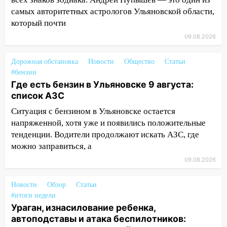
автоподставы и атака беспилотников:
самых авторитетных астрологов Ульяновской области,
важные итоги прошедшей недели в
который почти
Ульяновской области
09.08.2026
08:20
В Ульяновске восстановили
трамвайную и троллейбусную
Дорожная обстановка
Новости
Общество
Статьи
инфраструктуру после шторма.
#бензин
Где есть бензин в Ульяновске 9 августа:
08:19
Внимание! В Цильнинском районе
список АЗС
пропал 67-летний мужчина
Ситуация с бензином в Ульяновске остается
08:11
На Ульяновск снова надвигается
напряженной, хотя уже и появились положительные
непогода
тенденции. Водители продолжают искать АЗС, где
можно заправиться, а
07:30
Евро-3 вместо Евро-5: что
09.08.2026
означают классы бензина и можно ли
заливать «старое» топливо в
современные автомобили
Новости
Обзор
Статьи
#итоги недели
06:30
Какая погода будет в Ульяновской
Ураган, изнасилование ребенка,
области днем 9 августа
автоподставы и атака беспилотников: