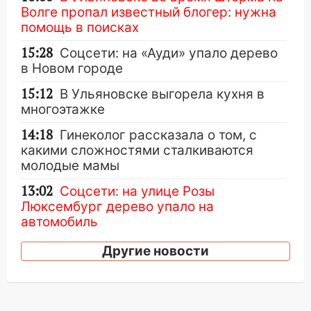
Волге пропал известный блогер: нужна
помощь в поисках
15:28
Соцсети: на «Ауди» упало дерево
в Новом городе
15:12
В Ульяновске выгорела кухня в
многоэтажке
14:18
Гинеколог рассказала о том, с
какими сложностями сталкиваются
молодые мамы
13:02
Соцсети: на улице Розы
Люксембург дерево упало на
автомобиль
13:00
«Благоприятный период для
Другие новости
новых начинаний: гороскоп для всех
знаков зодиака на неделю с 10 по 16
августа