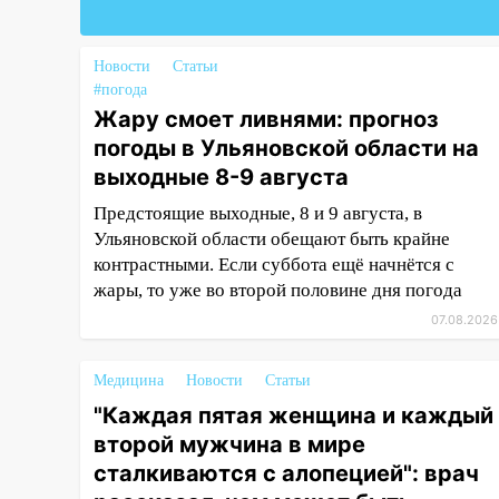
Федерации
19:30
Ульяновцев приглашают
поддержать «Симбирскую
Новости
Статьи
чебурашку» на фестивале
#погода
«ФормАРТ»
Жару смоет ливнями: прогноз
погоды в Ульяновской области на
18:11
Ульяновская область
выходные 8-9 августа
стала пилотным регионом
проекта «Культурное
Предстоящие выходные, 8 и 9 августа, в
долголетие»
Ульяновской области обещают быть крайне
контрастными. Если суббота ещё начнётся с
17:16
В реанимацию
жары, то уже во второй половине дня погода
Ульяновской областной
больницы поступили шесть
07.08.2026
новых аппаратов ИВЛ
Медицина
Новости
Статьи
16:51
В Чердаклинском районе
ремонтируют дороги, ставят
"Каждая пятая женщина и каждый
остановки и проводят новое
второй мужчина в мире
освещение
сталкиваются с алопецией": врач