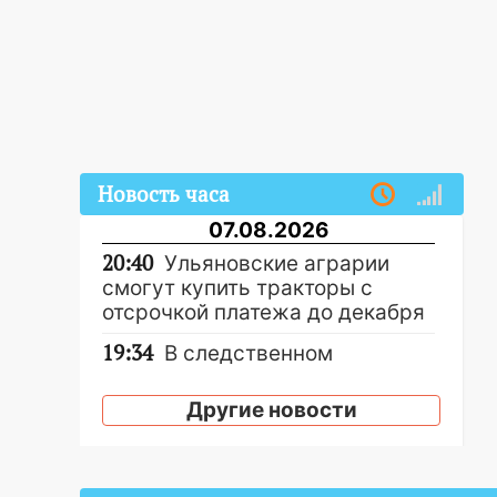
Новость часа
07.08.2026
20:40
Ульяновские аграрии
смогут купить тракторы с
отсрочкой платежа до декабря
19:34
В следственном
управлении состоялось
торжественное мероприятие,
Другие новости
приуроченное к празднованию
Дня сотрудника органов
следствия Российской