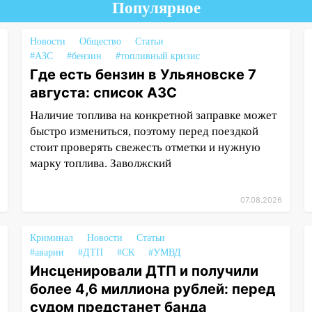
Популярное
Новости
Общество
Статьи
#АЗС
#бензин
#топливный кризис
Где есть бензин в Ульяновске 7
августа: список АЗС
Наличие топлива на конкретной заправке может
быстро измениться, поэтому перед поездкой
стоит проверять свежесть отметки и нужную
марку топлива. Заволжский
07.08.2026
Криминал
Новости
Статьи
#аварии
#ДТП
#СК
#УМВД
Инсценировали ДТП и получили
более 4,6 миллиона рублей: перед
судом предстанет банда