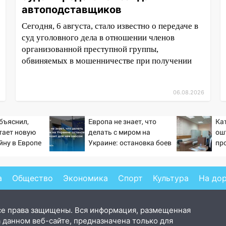
автоподставщиков
Сегодня, 6 августа, стало известно о передаче в
суд уголовного дела в отношении членов
организованной преступной группы,
обвиняемых в мошенничестве при получении
06.08.2026
бъяснил,
Европа не знает, что
Ка
тает новую
делать с миром на
ош
йну в Европе
Украине: остановка боев
пр
й
грозит для нее хаосом
инт
Вес
а
Общество
Экономика
Спорт
Культура
На до
се права защищены. Вся информация, размещенная
 данном веб-сайте, предназначена только для