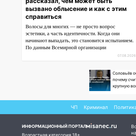
рассказал, чем может быть
16:35
В Ульяновске установили
ещё девять бункеров для
вызвано облысение и как с этим
крупногабаритного мусора
справиться
16:26
В Ульяновске бесплатно
Волосы для многих — не просто вопрос
покажут матч «Волги» под
эстетики, а часть идентичности. Когда они
открытым небом
начинают выпадать, это становится испытанием.
По данным Всемирной организации
16:12
В Ульяновском
госуниверситете разработают
07.08.2026
отечественный прибор для
цифровой ПЦР
Соловьёв о
почему счи
15:47
Ульяновцы могут
крупную во
вернуть деньги за абонементы
неизбежно
закрывшегося фитнес-клуба
«Рекорд-Fitness»
ЧП
Криминал
Политик
15:34
После вмешательства
прокуратуры в селах
Ульяновской области привели
ИНФОРМАЦИОННЫЙ ПОРТАЛ
В
в порядок детские площадки
на
Возрастная категория 18+