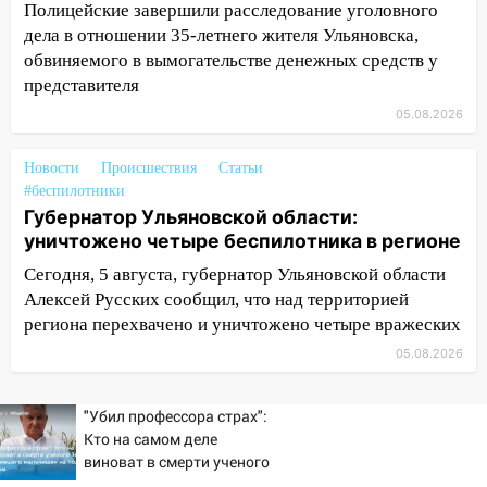
Полицейские завершили расследование уголовного
Ульяновске задержали 19-летнюю
дела в отношении 35-летнего жителя Ульяновска,
сообщницу мошенников
обвиняемого в вымогательстве денежных средств у
16:12
Едва не перерезал горло: в
представителя
Вешкайме посиделки с судимым
05.08.2026
знакомым закончились для женщины
больницей
Новости
Происшествия
Статьи
#беспилотники
16:06
18-летняя девушка без прав
Губернатор Ульяновской области:
перевернулась на мопеде и попала в
уничтожено четыре беспилотника в регионе
больницу
Сегодня, 5 августа, губернатор Ульяновской области
15:59
Ульяновец отдал более 14
Алексей Русских сообщил, что над территорией
миллионов рублей за криминальное
региона перехвачено и уничтожено четыре вражеских
покровительство
05.08.2026
15:32
На «кольце» кроссовер сбил 18-
летнего мопедиста
"Убил профессора страх":
15:00
В Ульяновске после тройного ДТП
Кто на самом деле
госпитализировали 25-летнего байкера
виноват в смерти ученого
Зезина, остановившего