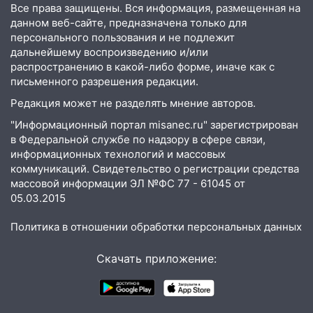
11:17
В Радищевском районе сгорели
Все права защищены. Вся информация, размещенная на
хозяйственные постройки
данном веб-сайте, предназначена только для
персонального пользования и не подлежит
11:00
В Канадее горел жилой дом
дальнейшему воспроизведению и/или
10:18
распространению в какой-либо форме, иначе как с
Губернатор Ульяновской области:
письменного разрешения редакции.
уничтожено четыре беспилотника в
регионе
Редакция может не разделять мнение авторов.
10:00
В Ульяновске дотла сгорел
"Информационный портал misanec.ru" зарегистрирован
легковой автомобиль
в Федеральной службе по надзору в сфере связи,
информационных технологий и массовых
09:39
В Ульяновске будут судить десять
коммуникаций. Свидетельство о регистрации средства
наркодилеров, снабжавших две области
массовой информации ЭЛ №ФС 77 - 61045 от
05.03.2015
09:25
Вынесли приговор дебоширам,
избившим мужчину в трамвае
Политика в отношении обработки персональных данных
08:27
Ульяновская полиция получила
Скачать приложение:
один из шести уникальных автомобилей
в России
07:02
Жара отступит: какой будет