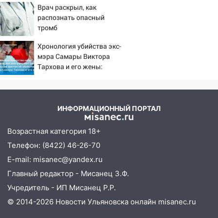
14:32
На Ульяновскую область
Врач раскрыл, как
мальчишек на поле с
надвигается жара
распознать опасный
горохом
тромб
14:08
Пешеход переходил по «зебре»:
подробности серьезной аварии на
Хронология убийства экс-
Фруктовой
мэра Самары Виктора
Тархова и его жены:
13:30
В Димитровграде на улице
шесть шокирующих
Трудовой горело здание
фактов, новые
подробности
13:00
Водитель без прав врезался в
ИНФОРМАЦИОННЫЙ ПОРТАЛ
припаркованный автомобиль
Возрастная категория 18+
12:37
Переезжал «зебру» на
велосипеде и попал под колеса
Телефон: (8422) 46-26-70
E-mail: misanec@yandex.ru
12:18
Вспыхнул изнутри: в
Железнодорожном районе горела дача
Главный редактор - Мисанец З.Ф.
Учредитель - ИП Мисанец Р.Р.
11:33
В Засвияжье под колёса авто
попал мужчина
© 2014-2026 Новости Ульяновска онлайн
misanec.ru