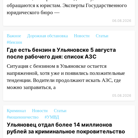
05.08.2026
обращаются к юристам. Эксперты Государственного
юридического бюро —
22:58
Соцсети: на проспекте Тюленева
ДТП с мотоциклистом
06.08.2026
20:22
Мошенники обманули 92-летнюю
Важное
Дорожная обстановка
Новости
Статьи
жительницу Ульяновской области
#бензин
Где есть бензин в Ульяновске 5 августа
19:14
Житель Ульяновской области
после рабочего дня: список АЗС
подвез троих незнакомцев на трассе и
заработал уголовное дело
Ситуация с бензином в Ульяновске остается
напряженной, хотя уже и появились положительные
18:14
Прогноз погоды на 6 августа в
тенденции. Водители продолжают искать АЗС, где
Ульяновской области
можно заправиться, а
18:00
Мотофристайл, рок и силовой
05.08.2026
экстрим: в Ульяновске пройдет
большой фестиваль «Наше время»
Криминал
Новости
Статьи
#мошенничество
#УМВД
17:30
Где есть бензин в Ульяновске 5
Ульяновец отдал более 14 миллионов
августа после рабочего дня: список АЗС
рублей за криминальное покровительство
17:05
«Обыск» по видеосвязи: в