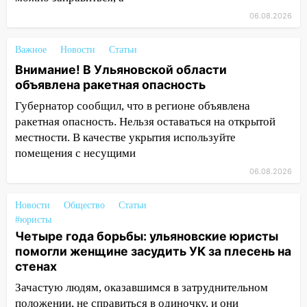
06.08.2026
09:50
В Ульяновске черный коршун
застрял в тепловозе
Важное
Новости
Статьи
09:44
Ульяновские спасатели помогли
Внимание! В Ульяновской области
юному велосипедисту на улице
объявлена ракетная опасность
Чернышевского
Губернатор сообщил, что в регионе объявлена
08:21
В Заволжском районе украли два
ракетная опасность. Нельзя оставаться на открытой
велосипеда
местности. В качестве укрытия используйте
помещения с несущими
07:18
В Ульяновск идет
тридцатиградусная жара: какая будет
06.08.2026
погода в четверг
Новости
Общество
Статьи
06:00
Четыре года борьбы: ульяновские
#юристы
юристы помогли женщине засудить УК
Четыре года борьбы: ульяновские юристы
за плесень на стенах
помогли женщине засудить УК за плесень на
стенах
05:00
Кому 6 августа звезды сулят
прибыль, а кому — испытания на
Зачастую людям, оказавшимся в затруднительном
прочность
положении, не справиться в одиночку, и они