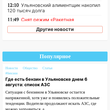
12:10
Ульяновский алиментщик накопил
120 тысяч долга
11:49
Снят режим «Ракетная
опасность» на территории Ульяновской
Другие новости
области
11:30
Кабмин РФ разрешил до 1 июля
2027 года импорт, выпуск и обращение
бензина Евро 2, Евро 3, Евро 4
Популярное
11:12
Соцсети: на Рябикова автомобиль
врезался в забор
Новости
Общество
Статьи
10:27
Где есть бензин в Ульяновске
#бензин
Где есть бензин в Ульяновске днем 6
днем 6 августа: список АЗС
августа: список АЗС
10:16
Внимание! В Ульяновской области
Ситуация с бензином в Ульяновске остается
объявлена ракетная опасность
напряженной, хотя уже и появились положительные
10:00
В Старомайнском районе утонул
тенденции. Водители продолжают искать АЗС, где
51-летний мужчина
можно заправиться, а