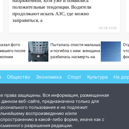
напряженной, хотя уже и появились
положительные тенденции. Водители
продолжают искать АЗС, где можно
заправиться, а
05.08.2026
казал фото
Пыталась спасти малыша
От
ившего после
и погибла с ним: женщина
чт
молнии
разбилась насмерть на
фо
глазах у детей 06/08/2026
бе
– Новости
а
Общество
Экономика
Спорт
Культура
На до
се права защищены. Вся информация, размещенная
 данном веб-сайте, предназначена только для
ерсонального пользования и не подлежит
альнейшему воспроизведению и/или
аспространению в какой-либо форме, иначе как с
исьменного разрешения редакции.