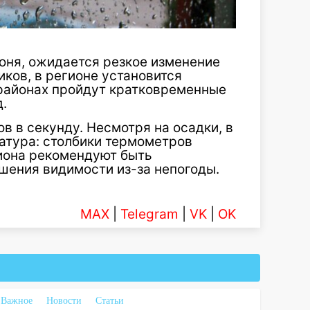
июня, ожидается резкое изменение
иков, в регионе установится
 районах пройдут кратковременные
.
в в секунду. Несмотря на осадки, в
атура: столбики термометров
гиона рекомендуют быть
шения видимости из-за непогоды.
MAX
|
Telegram
|
VK
|
OK
Важное
Новости
Статьи