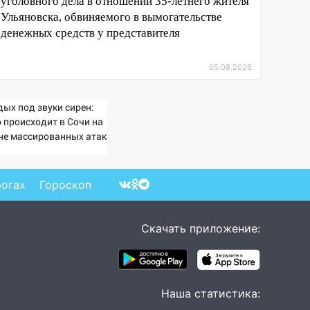
уголовного дела в отношении 35-летнего жителя
Ульяновска, обвиняемого в вымогательстве
денежных средств у представителя
05.08.2026
дых под звуки сирен:
о происходит в Сочи на
не массированных атак
спилотников
рогах
Гороскоп
Скачать приложение:
Наша статистика: