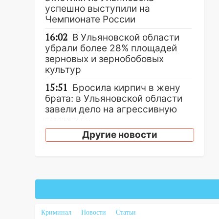
успешно выступили на
Чемпионате России
16:02
В Ульяновской области
убрали более 28% площадей
зерновых и зернобобовых
культур
15:51
Бросила кирпич в жену
брата: в Ульяновской области
завели дело на агрессивную
женщину
Другие новости
15:47
На улице Радищева
сбили курьера: крупная авария
в Ульяновске
15:15
Проводил до квартиры и
ограбил: новый кавалер
женщины оказался
рецидивистом
Криминал
Новости
Статьи