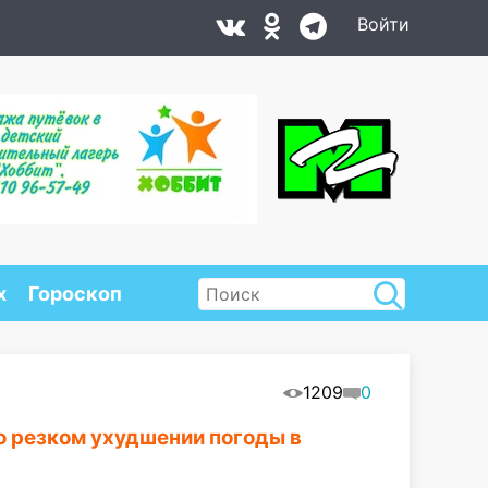
Войти
х
Гороскоп
1209
0
о резком ухудшении погоды в