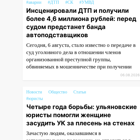
#аварии
#ДТП
#СК
#УМВД
14:26
В Ульяновске ограничат
Инсценировали ДТП и получили
движение по улице Ефремова
более 4,6 миллиона рублей: перед
14:23
67% ульяновцев готовы
судом предстанет банда
передумать увольняться, если
автоподставщиков
им повысят зарплату
Сегодня, 6 августа, стало известно о передаче в
14:01
Инсценировали ДТП и
суд уголовного дела в отношении членов
получили более 4,6 миллиона
организованной преступной группы,
рублей: перед судом
обвиняемых в мошенничестве при получении
предстанет банда
06.08.2026
автоподставщиков
13:36
В Инзе произошел
Новости
Общество
Статьи
крупный пожар
#юристы
13:00
Четыре года борьбы: ульяновские
В суде защитили
репутацию мужчины, которого
юристы помогли женщине
необоснованно обвиняли в
засудить УК за плесень на стенах
жестоком обращении с
Зачастую людям, оказавшимся в
животными