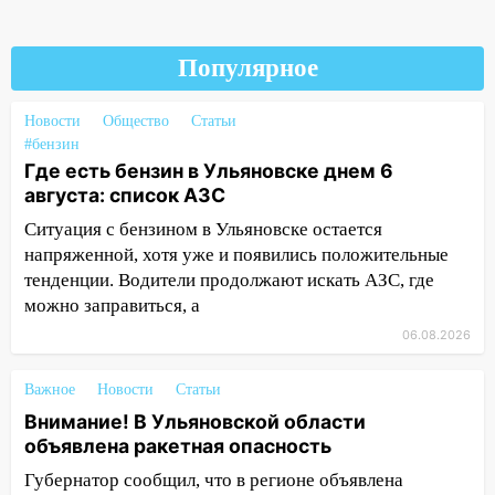
08:27
Ульяновская полиция получила
один из шести уникальных автомобилей
в России
Популярное
07:02
Жара отступит: какой будет
погода в Ульяновске днем 5 августа
Новости
Общество
Статьи
#бензин
06:10
Двое мигрантов изнасиловали 13-
Где есть бензин в Ульяновске днем 6
летнюю девочку в центре Ульяновска
августа: список АЗС
06:00
Мертвеца выкопали, посадили в
Ситуация с бензином в Ульяновске остается
мешок и попытались утопить в Волге
напряженной, хотя уже и появились положительные
тенденции. Водители продолжают искать АЗС, где
05:30
Астрологи назвали самый
можно заправиться, а
опасный день августа: что ждет каждый
06.08.2026
знак 5 августа
04.08.2026
Важное
Новости
Статьи
23:27
Прокуратура проверяет
Внимание! В Ульяновской области
капремонт школы в посёлке Налейка
объявлена ракетная опасность
22:33
Прокуратура проверяет
Губернатор сообщил, что в регионе объявлена