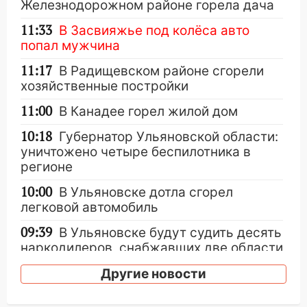
Железнодорожном районе горела дача
11:33
В Засвияжье под колёса авто
попал мужчина
11:17
В Радищевском районе сгорели
хозяйственные постройки
11:00
В Канадее горел жилой дом
10:18
Губернатор Ульяновской области:
уничтожено четыре беспилотника в
регионе
10:00
В Ульяновске дотла сгорел
легковой автомобиль
09:39
В Ульяновске будут судить десять
наркодилеров, снабжавших две области
09:25
Вынесли приговор дебоширам,
Другие новости
избившим мужчину в трамвае