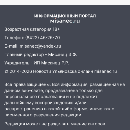
тысяч рублей
мальчишек на поле с
горохом
13:30
Пять встреч и почти 5 млн рублей:
ИНФОРМАЦИОННЫЙ ПОРТАЛ
ульяновский пенсионер отдал деньги
курьеру мошенников
Возрастная категория 18+
13:16
На Московском шоссе Opel не
Телефон: (8422) 46-26-70
уступил дорогу и столкнулся с Kia:
E-mail: misanec@yandex.ru
водитель госпитализирован
Главный редактор - Мисанец З.Ф.
13:01
В Засвияжье Skoda сбила
Учредитель - ИП Мисанец Р.Р.
женщину на пешеходном переходе
© 2014-2026 Новости Ульяновска онлайн
misanec.ru
12:49
В Заволжье Hyundai сбил 68-
летнюю женщину на пешеходном
Все права защищены. Вся информация, размещенная на
переходе
данном веб-сайте, предназначена только для
персонального пользования и не подлежит
12:40
В Новой Малыкле Mitsubishi сбил
дальнейшему воспроизведению и/или
велосипедиста на перекрёстке
распространению в какой-либо форме, иначе как с
письменного разрешения редакции.
12:21
Заволжье ушло под воду после
ливня: дорожникам пришлось срочно
Редакция может не разделять мнение авторов.
расчищать ливнёвки