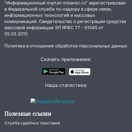
"Информационный портал misanec.ru" зарегистрирован
10:40
в Федеральной службе по надзору в сфере связи,
Новый мост через Свиягу в
информационных технологий и массовых
Ульяновске планируют открыть к
коммуникаций. Свидетельство о регистрации средства
сентябрю
массовой информации ЭЛ №ФС 77 - 61045 от
10:25
Курьер мошенников из Казани
05.03.2015
забрал у пенсионерки из
Политика в отношении обработки персональных данных
Димитровграда более 1,1 млн рублей
10:01
В Заволжском районе Ульяновска
Скачать приложение:
загорелся легковой автомобиль
09:51
В Заволжском районе Ульяновска
загорелись промышленные отходы
Наша статистика:
09:45
В Заволжском районе Ульяновска
загорелся гаражный бокс:
эвакуировались четыре человека
Полезные ссылки
09:28
В Майнском районе загорелся
дачный дом
Служба судебных приставов