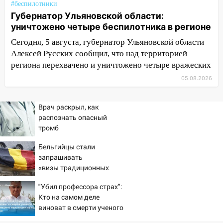
анализов
#беспилотники
Губернатор Ульяновской области:
15:30
После жалобы прокурору на
уничтожено четыре беспилотника в регионе
улице Льва Толстого в Старой Майне
Сегодня, 5 августа, губернатор Ульяновской области
восстановили освещение
Алексей Русских сообщил, что над территорией
15:23
За неделю ульяновские спасатели
региона перехвачено и уничтожено четыре вражеских
спасли восемь человек
05.08.2026
14:40
Житель Димитровграда поверил в
«посылку от дочери» и лишился более 3
Врач раскрыл, как
миллионов рублей
распознать опасный
тромб
14:30
Застолье закончилось кражей:
ульяновец перевёл себе деньги с карты
Бельгийцы стали
знакомого
запрашивать
«визы традиционных
14:01
За неделю в Ульяновской области
ценностей» в посольстве
поймали 48 пьяных водителей
"Убил профессора страх":
РФ
Кто на самом деле
13:54
Хотел «подарить жене машину»,
виноват в смерти ученого
но едва не отдал мошенникам 530
Зезина, остановившего