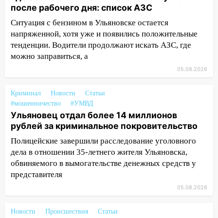
16:31
В Ульяновской области
после рабочего дня: список АЗС
капитально отремонтируют 101
Ситуация с бензином в Ульяновске остается
многоквартирный дом
напряженной, хотя уже и появились положительные
тенденции. Водители продолжают искать АЗС, где
16:30
Прогноз погоды в Ульяновской
можно заправиться, а
области на 5 августа
05.08.2026
16:20
В Сурском районе сёла оказались
не защищены от лесных пожаров
Криминал
Новости
Статьи
16:12
Пуля пробила окно квартиры на
#мошенничество
#УМВД
16-м этаже в Ульяновске
Ульяновец отдал более 14 миллионов
рублей за криминальное покровительство
16:10
Прокуратура потребовала
Полицейские завершили расследование уголовного
усилить борьбу со свалками в
дела в отношении 35-летнего жителя Ульяновска,
Инзенском районе
обвиняемого в вымогательстве денежных средств у
16:06
Патриарх Кирилл оценил работу
представителя
Симбирской епархии
05.08.2026
15:45
Жителям села Тагай больше не
придётся ездить в райцентр ради сдачи
Новости
Происшествия
Статьи