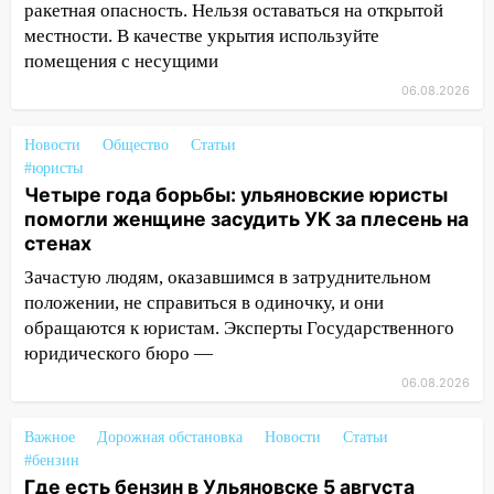
спортивные объекты в Старой Майне
ракетная опасность. Нельзя оставаться на открытой
местности. В качестве укрытия используйте
21:01
Ульяновцев приглашают сдать
помещения с несущими
кровь: День донора пройдёт 6 августа
06.08.2026
20:17
Ульяновская область девятую
неделю подряд удерживает самые
Новости
Общество
Статьи
низкие цены на подсолнечное масло
#юристы
Четыре года борьбы: ульяновские юристы
19:33
Коровы-рекордсменки: в
помогли женщине засудить УК за плесень на
Ульяновской области выросли надои
стенах
молока
Зачастую людям, оказавшимся в затруднительном
18:20
В Ульяновской области до конца
положении, не справиться в одиночку, и они
года благоустроят 20 родников
обращаются к юристам. Эксперты Государственного
17:27
юридического бюро —
В Ульяновской области 114 детей-
сирот получили жильё с начала года
06.08.2026
16:43
Дорожный сезон перевалил за
Важное
Дорожная обстановка
Новости
Статьи
экватор: в Ульяновской области
#бензин
обновили половину региональных трасс
Где есть бензин в Ульяновске 5 августа