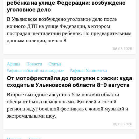
ребёнка на улице Федерации: возбуждено
08:30
Поджог со свечой, 16 сгоревших
уголовное дело
домов и выстрел за водку
В Ульяновске возбуждено уголовное дело после
07:50
Какая погоды будет днем 8
ночного ДТП на улице Федерации, в котором
августа
пострадал шестилетний ребёнок. По предварительным
06:45
Императорский мост в
данным полиции, ночью 8
Ульяновске останется закрытым до
08.08.2026
утра 10 августа
Афиша
05:18
Новости
Статьи
Судьба готовит сюрприз: гороскоп
#афиша событий на выходные
#афиша Ульяновска
на 8 августа — кому повезет с
От мотофристайла до прогулки с хаски: куда
деньгами, а кого ждет неожиданная
сходить в Ульяновской области 8–9 августа
встреча
Вторые выходные августа в Ульяновской области
04:47
В Ульяновской области объявили
обещают быть насыщенными. Жителей и гостей
ракетную опасность: звучат сирены
региона ждут большой фестиваль с живой музыкой и
07.08.2026
экстремальными шоу,
20:40
Ульяновские аграрии смогут
08.08.2026
купить тракторы с отсрочкой платежа
до декабря