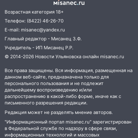
13:20
В Ульяновске за один день
Возрастная категория 18+
обокрали женщину на пляже и
Телефон: (8422) 46-26-70
подростка в сквере
E-mail: misanec@yandex.ru
13:01
В Димитровграде мужчина
Главный редактор - Мисанец З.Ф.
выбросил из машины страйкбольную
гранату: его задержали
Учредитель - ИП Мисанец Р.Р.
© 2014-2026 Новости Ульяновска онлайн
misanec.ru
12:34
На Ульяновскую область
надвигается сильнейшая непогода: град
Все права защищены. Вся информация, размещенная на
и шквал до 27 м/с
данном веб-сайте, предназначена только для
12:31
Ульяновец хотел купить иномарку
персонального пользования и не подлежит
из Европы и потерял 760 тысяч рублей
дальнейшему воспроизведению и/или
распространению в какой-либо форме, иначе как с
12:20
В Чердаклинском районе
письменного разрешения редакции.
столкнулись «Лада» и Chevrolet:
Редакция может не разделять мнение авторов.
пострадал 14-летний подросток
"Информационный портал misanec.ru" зарегистрирован
12:00
Где есть бензин в Ульяновске 7
в Федеральной службе по надзору в сфере связи,
августа: список АЗС
информационных технологий и массовых