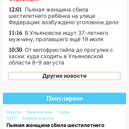
12:01
Пьяная женщина сбила
шестилетнего ребёнка на улице
Федерации: возбуждено уголовное дело
11:16
В Ульяновске ищут 37-летнего
мужчину, пропавшего ещё 19 июля
10:30
От мотофристайла до прогулки с
хаски: куда сходить в Ульяновской
области 8–9 августа
10:11
Директора ульяновской
Другие новости
«Нефтяной топливной компании» будут
судить за неуплату 48,4 млн рублей
налогов
Популярное
09:28
Дети на дорогах: пострадали
велосипедисты, мотоциклисты и
Новости
Происшествия
Статьи
пешеходы. Обзор крупных аварий в
#ДТП
#пьяный водитель
Ульяновской области
Пьяная женщина сбила шестилетнего