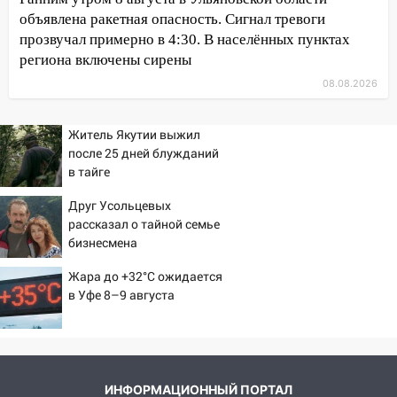
капремонт школы в селе Кивать
объявлена ракетная опасность. Сигнал тревоги
прозвучал примерно в 4:30. В населённых пунктах
15:08
В Кузоватово после прокурорской
региона включены сирены
проверки обновили разметку на
пешеходных переходах
08.08.2026
14:40
На проспекте Гая в Ульяновске
запретили остановку автомобилей на
Житель Якутии выжил
50-метровом участке
после 25 дней блужданий
в тайге
14:22
В Новом городе 8 августа пройдет
большой фестиваль «Наше время» с
Друг Усольцевых
мотофристайлом и концертом
рассказал о тайной семье
«Мураками»
бизнесмена
14:04
Жару смоет ливнями: прогноз
Жара до +32°C ожидается
погоды в Ульяновской области на
в Уфе 8–9 августа
выходные 8-9 августа
13:30
В Ульяновске транспортные
полицейские проведут акцию «Час
пассажира»
ИНФОРМАЦИОННЫЙ ПОРТАЛ