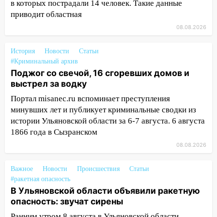
в которых пострадали 14 человек. Такие данные
16:35
приводит областная
В Ульяновске установили ещё
девять бункеров для крупногабаритного
08.08.2026
мусора
История
Новости
Статьи
16:26
В Ульяновске бесплатно покажут
#Криминальный архив
матч «Волги» под открытым небом
Поджог со свечой, 16 сгоревших домов и
16:12
В Ульяновском госуниверситете
выстрел за водку
разработают отечественный прибор для
Портал misanec.ru вспоминает преступления
цифровой ПЦР
минувших лет и публикует криминальные сводки из
истории Ульяновской области за 6-7 августа. 6 августа
15:47
Ульяновцы могут вернуть деньги
1866 года в Сызранском
за абонементы закрывшегося фитнес-
клуба «Рекорд-Fitness»
08.08.2026
15:34
После вмешательства
Важное
Новости
Происшествия
Статьи
прокуратуры в селах Ульяновской
#ракетная опасность
области привели в порядок детские
В Ульяновской области объявили ракетную
площадки
опасность: звучат сирены
15:27
Прокуратура проверяет
Ранним утром 8 августа в Ульяновской области