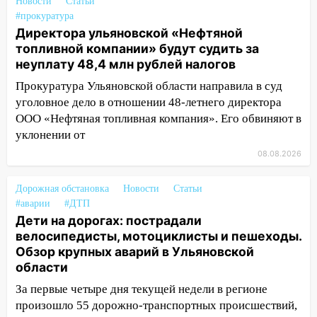
Новости
Статьи
#прокуратура
19:34
В следственном управлении
Директора ульяновской «Нефтяной
состоялось торжественное
топливной компании» будут судить за
мероприятие, приуроченное к
неуплату 48,4 млн рублей налогов
празднованию Дня сотрудника органов
следствия Российской Федерации
Прокуратура Ульяновской области направила в суд
уголовное дело в отношении 48-летнего директора
19:30
Ульяновцев приглашают
ООО «Нефтяная топливная компания». Его обвиняют в
поддержать «Симбирскую чебурашку»
уклонении от
на фестивале «ФормАРТ»
08.08.2026
18:11
Ульяновская область стала
пилотным регионом проекта
Дорожная обстановка
Новости
Статьи
«Культурное долголетие»
#аварии
#ДТП
Дети на дорогах: пострадали
17:16
В реанимацию Ульяновской
велосипедисты, мотоциклисты и пешеходы.
областной больницы поступили шесть
Обзор крупных аварий в Ульяновской
новых аппаратов ИВЛ
области
16:51
В Чердаклинском районе
За первые четыре дня текущей недели в регионе
ремонтируют дороги, ставят остановки
произошло 55 дорожно-транспортных происшествий,
и проводят новое освещение