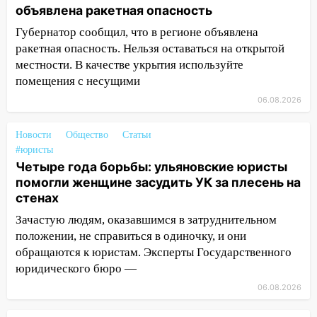
обвиняли в жестоком обращении с
объявлена ракетная опасность
животными
Губернатор сообщил, что в регионе объявлена
12:28
Миллион на «льготниках»: в
ракетная опасность. Нельзя оставаться на открытой
Ульяновской области перевозчик
местности. В качестве укрытия используйте
провернул хитрую схему с чужими
помещения с несущими
проездными
06.08.2026
12:10
Ульяновский алиментщик накопил
120 тысяч долга
Новости
Общество
Статьи
#юристы
11:49
Снят режим «Ракетная
Четыре года борьбы: ульяновские юристы
опасность» на территории Ульяновской
помогли женщине засудить УК за плесень на
области
стенах
11:30
Кабмин РФ разрешил до 1 июля
Зачастую людям, оказавшимся в затруднительном
2027 года импорт, выпуск и обращение
положении, не справиться в одиночку, и они
бензина Евро 2, Евро 3, Евро 4
обращаются к юристам. Эксперты Государственного
юридического бюро —
11:12
Соцсети: на Рябикова автомобиль
06.08.2026
врезался в забор