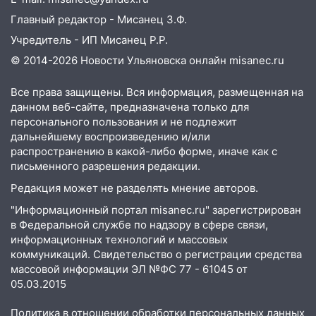
18:00
Мотофристайл, рок и силовой
Главный редактор - Мисанец З.Ф.
экстрим: в Ульяновске пройдет
большой фестиваль «Наше время»
Учредитель - ИП Мисанец Р.Р.
© 2014-2026 Новости Ульяновска онлайн
misanec.ru
17:30
Где есть бензин в Ульяновске 5
августа после рабочего дня: список АЗС
Все права защищены. Вся информация, размещенная на
17:05
«Обыск» по видеосвязи: в
данном веб-сайте, предназначена только для
Ульяновске задержали 19-летнюю
персонального пользования и не подлежит
сообщницу мошенников
дальнейшему воспроизведению и/или
распространению в какой-либо форме, иначе как с
16:12
Едва не перерезал горло: в
письменного разрешения редакции.
Вешкайме посиделки с судимым
Редакция может не разделять мнение авторов.
знакомым закончились для женщины
больницей
"Информационный портал misanec.ru" зарегистрирован
в Федеральной службе по надзору в сфере связи,
16:06
18-летняя девушка без прав
информационных технологий и массовых
перевернулась на мопеде и попала в
коммуникаций. Свидетельство о регистрации средства
больницу
массовой информации ЭЛ №ФС 77 - 61045 от
05.03.2015
15:59
Ульяновец отдал более 14
миллионов рублей за криминальное
Политика в отношении обработки персональных данных