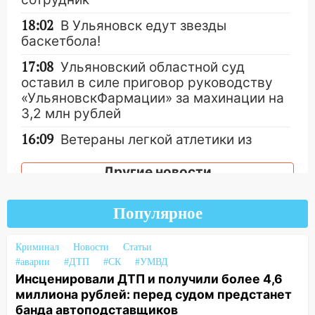
18:02
В Ульяновск едут звезды
баскетбола!
17:08
Ульяновский областной суд
оставил в силе приговор руководству
«УльяновскФармации» за махинации на
3,2 млн рублей
16:09
Ветераны легкой атлетики из
Ульяновска успешно выступили на
Чемпионате России
Другие новости
16:02
В Ульяновской области убрали
более 28% площадей зерновых и
Популярное
зернобобовых культур
Криминал
Новости
Статьи
15:51
Бросила кирпич в жену брата: в
#аварии
#ДТП
#СК
#УМВД
Ульяновской области завели дело на
Инсценировали ДТП и получили более 4,6
агрессивную женщину
миллиона рублей: перед судом предстанет
15:47
банда автоподставщиков
На улице Радищева сбили