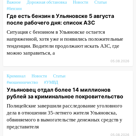
10:27
Где есть бензин в Ульяновске
Важное
Дорожная обстановка
Новости
Статьи
днем 6 августа: список АЗС
#бензин
Где есть бензин в Ульяновске 5 августа
10:16
Внимание! В Ульяновской области
после рабочего дня: список АЗС
объявлена ракетная опасность
Ситуация с бензином в Ульяновске остается
10:00
В Старомайнском районе утонул
напряженной, хотя уже и появились положительные
51-летний мужчина
тенденции. Водители продолжают искать АЗС, где
можно заправиться, а
09:50
В Ульяновске черный коршун
застрял в тепловозе
05.08.2026
09:44
Ульяновские спасатели помогли
Криминал
Новости
Статьи
юному велосипедисту на улице
#мошенничество
#УМВД
Чернышевского
Ульяновец отдал более 14 миллионов
рублей за криминальное покровительство
08:21
В Заволжском районе украли два
велосипеда
Полицейские завершили расследование уголовного
дела в отношении 35-летнего жителя Ульяновска,
07:18
В Ульяновск идет
обвиняемого в вымогательстве денежных средств у
тридцатиградусная жара: какая будет
представителя
погода в четверг
05.08.2026