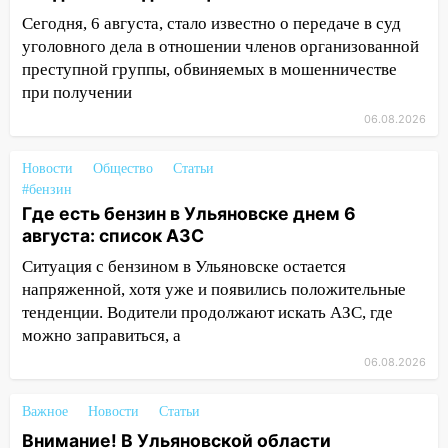
курьера: крупная авария в Ульяновске
Сегодня, 6 августа, стало известно о передаче в суд
уголовного дела в отношении членов организованной
15:15
Проводил до квартиры и ограбил:
преступной группы, обвиняемых в мошенничестве
новый кавалер женщины оказался
при получении
рецидивистом
06.08.2026
14:26
В Ульяновске ограничат движение
по улице Ефремова
Новости
Общество
Статьи
14:23
67% ульяновцев готовы
#бензин
Где есть бензин в Ульяновске днем 6
передумать увольняться, если им
августа: список АЗС
повысят зарплату
Ситуация с бензином в Ульяновске остается
14:01
Инсценировали ДТП и получили
напряженной, хотя уже и появились положительные
более 4,6 миллиона рублей: перед
тенденции. Водители продолжают искать АЗС, где
судом предстанет банда
можно заправиться, а
автоподставщиков
06.08.2026
13:36
В Инзе произошел крупный пожар
13:00
В суде защитили репутацию
Важное
Новости
Статьи
мужчины, которого необоснованно
Внимание! В Ульяновской области