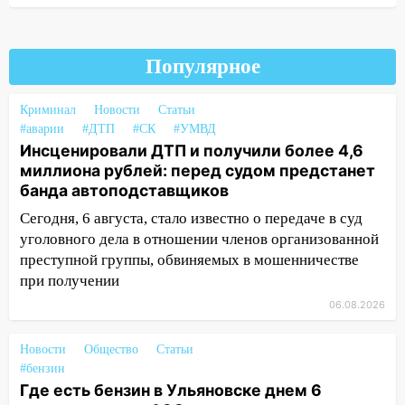
передумать увольняться, если им
повысят зарплату
Популярное
14:01
Инсценировали ДТП и получили
более 4,6 миллиона рублей: перед
судом предстанет банда
Криминал
Новости
Статьи
автоподставщиков
#аварии
#ДТП
#СК
#УМВД
Инсценировали ДТП и получили более 4,6
13:36
В Инзе произошел крупный пожар
миллиона рублей: перед судом предстанет
банда автоподставщиков
13:00
В суде защитили репутацию
мужчины, которого необоснованно
Сегодня, 6 августа, стало известно о передаче в суд
обвиняли в жестоком обращении с
уголовного дела в отношении членов организованной
животными
преступной группы, обвиняемых в мошенничестве
при получении
12:28
Миллион на «льготниках»: в
06.08.2026
Ульяновской области перевозчик
провернул хитрую схему с чужими
проездными
Новости
Общество
Статьи
#бензин
12:10
Ульяновский алиментщик накопил
Где есть бензин в Ульяновске днем 6
120 тысяч долга