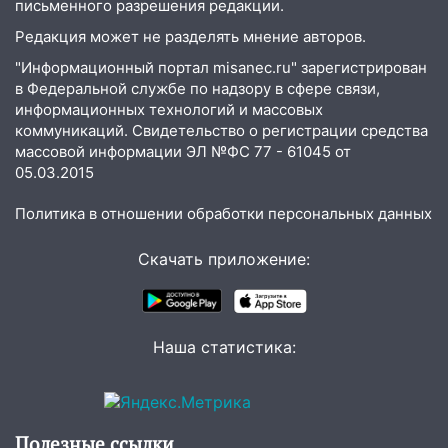
письменного разрешения редакции.
14:08
Пешеход переходил по «зебре»:
Редакция может не разделять мнение авторов.
подробности серьезной аварии на
"Информационный портал misanec.ru" зарегистрирован
Фруктовой
в Федеральной службе по надзору в сфере связи,
13:30
В Димитровграде на улице
информационных технологий и массовых
Трудовой горело здание
коммуникаций. Свидетельство о регистрации средства
массовой информации ЭЛ №ФС 77 - 61045 от
13:00
Водитель без прав врезался в
05.03.2015
припаркованный автомобиль
Политика в отношении обработки персональных данных
12:37
Переезжал «зебру» на
велосипеде и попал под колеса
Скачать приложение:
12:18
Вспыхнул изнутри: в
Железнодорожном районе горела дача
11:33
В Засвияжье под колёса авто
Наша статистика:
попал мужчина
11:17
В Радищевском районе сгорели
хозяйственные постройки
Полезные ссылки