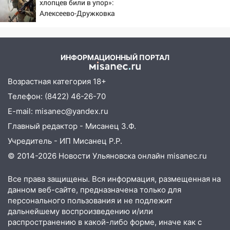
хлопцев били в упор»:
Алексеево-Дружковка
16:12
Едва не перерезал горло: в
стала могильником для
Вешкайме посиделки с судимым
«птах Мадьяра»
знакомым закончились для женщины
больницей
ИНФОРМАЦИОННЫЙ ПОРТАЛ
16:06
18-летняя девушка без прав
перевернулась на мопеде и попала в
Возрастная категория 18+
больницу
Телефон: (8422) 46-26-70
15:59
Ульяновец отдал более 14
E-mail: misanec@yandex.ru
миллионов рублей за криминальное
Главный редактор - Мисанец З.Ф.
покровительство
Учредитель - ИП Мисанец Р.Р.
15:32
На «кольце» кроссовер сбил 18-
© 2014-2026 Новости Ульяновска онлайн
misanec.ru
летнего мопедиста
Все права защищены. Вся информация, размещенная на
15:00
В Ульяновске после тройного ДТП
данном веб-сайте, предназначена только для
госпитализировали 25-летнего байкера
персонального пользования и не подлежит
дальнейшему воспроизведению и/или
14:32
На Ульяновскую область
распространению в какой-либо форме, иначе как с
надвигается жара