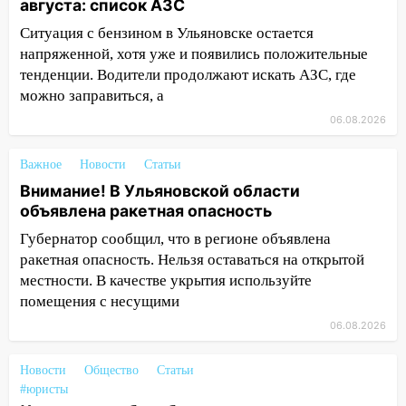
августа: список АЗС
11:49
Снят режим «Ракетная
Ситуация с бензином в Ульяновске остается
опасность» на территории Ульяновской
напряженной, хотя уже и появились положительные
области
тенденции. Водители продолжают искать АЗС, где
можно заправиться, а
11:30
Кабмин РФ разрешил до 1 июля
06.08.2026
2027 года импорт, выпуск и обращение
бензина Евро 2, Евро 3, Евро 4
Важное
Новости
Статьи
11:12
Соцсети: на Рябикова автомобиль
Внимание! В Ульяновской области
врезался в забор
объявлена ракетная опасность
10:27
Где есть бензин в Ульяновске
Губернатор сообщил, что в регионе объявлена
днем 6 августа: список АЗС
ракетная опасность. Нельзя оставаться на открытой
местности. В качестве укрытия используйте
10:16
Внимание! В Ульяновской области
помещения с несущими
объявлена ракетная опасность
06.08.2026
10:00
В Старомайнском районе утонул
51-летний мужчина
Новости
Общество
Статьи
09:50
В Ульяновске черный коршун
#юристы