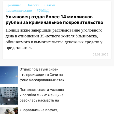
22:58
Соцсети: на проспекте Тюленева
Криминал
ДТП с мотоциклистом
Новости
Статьи
#мошенничество
#УМВД
20:22
Мошенники обманули 92-летнюю
Ульяновец отдал более 14 миллионов
жительницу Ульяновской области
рублей за криминальное покровительство
19:14
Полицейские завершили расследование уголовного
Житель Ульяновской области
подвез троих незнакомцев на трассе и
дела в отношении 35-летнего жителя Ульяновска,
заработал уголовное дело
обвиняемого в вымогательстве денежных средств у
представителя
18:14
Прогноз погоды на 6 августа в
05.08.2026
Ульяновской области
18:00
Мотофристайл, рок и силовой
Отдых под звуки сирен:
экстрим: в Ульяновске пройдет
что происходит в Сочи на
большой фестиваль «Наше время»
фоне массированных атак
беспилотников
17:30
Где есть бензин в Ульяновске 5
Пыталась спасти малыша
августа после рабочего дня: список АЗС
и погибла с ним: женщина
разбилась насмерть на
17:05
«Обыск» по видеосвязи: в
глазах у детей 06/08/2026
Ульяновске задержали 19-летнюю
«Ворвались на плечах,
– Новости
сообщницу мошенников