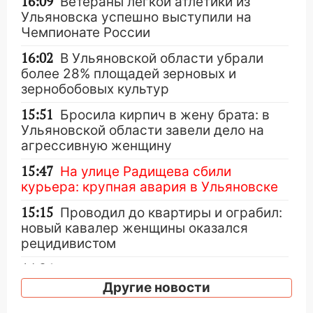
16:09
Ветераны легкой атлетики из
Ульяновска успешно выступили на
Чемпионате России
16:02
В Ульяновской области убрали
более 28% площадей зерновых и
зернобобовых культур
15:51
Бросила кирпич в жену брата: в
Ульяновской области завели дело на
агрессивную женщину
15:47
На улице Радищева сбили
курьера: крупная авария в Ульяновске
15:15
Проводил до квартиры и ограбил:
новый кавалер женщины оказался
рецидивистом
14:26
В Ульяновске ограничат движение
по улице Ефремова
Другие новости
14:23
67% ульяновцев готовы