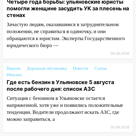
Четыре года борьбы: ульяновские юристы
застрял в тепловозе
помогли женщине засудить УК за плесень на
09:44
Ульяновские спасатели помогли
стенах
юному велосипедисту на улице
Зачастую людям, оказавшимся в затруднительном
Чернышевского
положении, не справиться в одиночку, и они
08:21
В Заволжском районе украли два
обращаются к юристам. Эксперты Государственного
велосипеда
юридического бюро —
06.08.2026
07:18
В Ульяновск идет
тридцатиградусная жара: какая будет
погода в четверг
Важное
Дорожная обстановка
Новости
Статьи
#бензин
06:00
Четыре года борьбы: ульяновские
Где есть бензин в Ульяновске 5 августа
юристы помогли женщине засудить УК
после рабочего дня: список АЗС
за плесень на стенах
Ситуация с бензином в Ульяновске остается
05:00
Кому 6 августа звезды сулят
напряженной, хотя уже и появились положительные
прибыль, а кому — испытания на
тенденции. Водители продолжают искать АЗС, где
прочность
можно заправиться, а
05.08.2026
05.08.2026