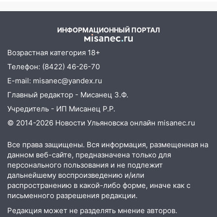
15:15
Проводил до квартиры и ограбил:
откуда был громкий
новый кавалер женщины оказался
хлопок
рецидивистом
ИНФОРМАЦИОННЫЙ ПОРТАЛ
14:26
В Ульяновске ограничат движение
по улице Ефремова
Возрастная категория 18+
Телефон: (8422) 46-26-70
14:23
67% ульяновцев готовы
передумать увольняться, если им
E-mail: misanec@yandex.ru
повысят зарплату
Главный редактор - Мисанец З.Ф.
14:01
Инсценировали ДТП и получили
Учредитель - ИП Мисанец Р.Р.
более 4,6 миллиона рублей: перед
© 2014-2026 Новости Ульяновска онлайн
misanec.ru
судом предстанет банда
автоподставщиков
Все права защищены. Вся информация, размещенная на
данном веб-сайте, предназначена только для
13:36
В Инзе произошел крупный пожар
персонального пользования и не подлежит
13:00
В суде защитили репутацию
дальнейшему воспроизведению и/или
мужчины, которого необоснованно
распространению в какой-либо форме, иначе как с
письменного разрешения редакции.
обвиняли в жестоком обращении с
животными
Редакция может не разделять мнение авторов.