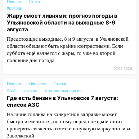
Новости
Статьи
площадках
#погода
Жару смоет ливнями: прогноз погоды в
11:20
Ульяновская шахматистка
Ульяновской области на выходные 8-9
Валерия Клейменова выиграла два
августа
золота в составе сборной мира
Предстоящие выходные, 8 и 9 августа, в Ульяновской
11:16
В Ульяновске открыли памятную
области обещают быть крайне контрастными. Если
доску декабристу Кондратию Рылееву
суббота ещё начнётся с жары, то уже во второй
10:40
В Ульяновске спасатели ночью
половине дня погода
нашли потерявшегося в заброшенных
07.08.2026
садах 79-летнего мужчину
10:26
На нескольких улицах Ульяновска
Новости
Общество
Статьи
#АЗС
временно отключили холодную воду
#бензин
#топливный кризис
Где есть бензин в Ульяновске 7 августа:
10:14
В Ульяновске двоих участников
список АЗС
коррупционной схемы при ЦГКБ
Наличие топлива на конкретной заправке может
отправили в колонию на 7 и 8 лет
быстро измениться, поэтому перед поездкой стоит
09:52
Ночью беспилотники сбили над
проверять свежесть отметки и нужную марку топлива.
соседними Татарстаном и Саратовской
Заволжский