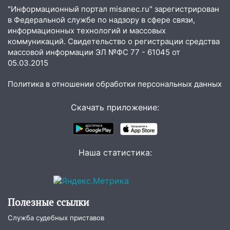
12:28
Миллион на «льготниках»: в
"Информационный портал misanec.ru" зарегистрирован
Ульяновской области перевозчик
в Федеральной службе по надзору в сфере связи,
провернул хитрую схему с чужими
информационных технологий и массовых
коммуникаций. Свидетельство о регистрации средства
проездными
массовой информации ЭЛ №ФС 77 - 61045 от
12:10
Ульяновский алиментщик накопил
05.03.2015
120 тысяч долга
Политика в отношении обработки персональных данных
11:49
Снят режим «Ракетная
опасность» на территории Ульяновской
Скачать приложение:
области
11:30
Кабмин РФ разрешил до 1 июля
2027 года импорт, выпуск и обращение
Наша статистика:
бензина Евро 2, Евро 3, Евро 4
11:12
Соцсети: на Рябикова автомобиль
врезался в забор
Полезные ссылки
10:27
Где есть бензин в Ульяновске
днем 6 августа: список АЗС
Служба судебных приставов