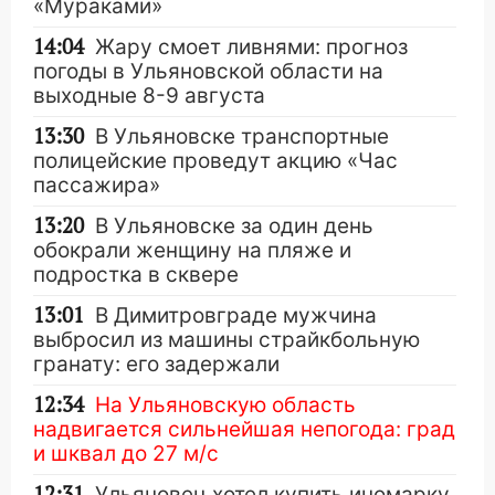
«Мураками»
14:04
Жару смоет ливнями: прогноз
погоды в Ульяновской области на
выходные 8-9 августа
13:30
В Ульяновске транспортные
полицейские проведут акцию «Час
пассажира»
13:20
В Ульяновске за один день
обокрали женщину на пляже и
подростка в сквере
13:01
В Димитровграде мужчина
выбросил из машины страйкбольную
гранату: его задержали
12:34
На Ульяновскую область
надвигается сильнейшая непогода: град
и шквал до 27 м/с
12:31
Ульяновец хотел купить иномарку