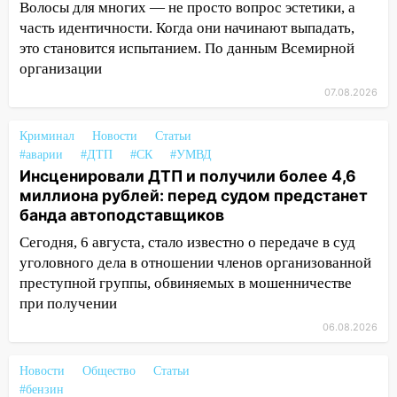
быть вызвано облысение и как с этим
Волосы для многих — не просто вопрос эстетики, а
справиться
часть идентичности. Когда они начинают выпадать,
это становится испытанием. По данным Всемирной
03:30
Гороскоп на 7 августа: пятница
организации
принесет прилив творческой энергии и
отличные шансы исправить старые
07.08.2026
ошибки
Криминал
Новости
Статьи
06.08.2026
#аварии
#ДТП
#СК
#УМВД
23:20
Прогноз погоды на 7 августа в
Инсценировали ДТП и получили более 4,6
Ульяновской области
миллиона рублей: перед судом предстанет
банда автоподставщиков
20:04
Ульяновцев приглашают на забег,
посвящённый Дню воздушного флота
Сегодня, 6 августа, стало известно о передаче в суд
России
уголовного дела в отношении членов организованной
преступной группы, обвиняемых в мошенничестве
19:12
В Ульяновской области
при получении
руководителя частной компании
наказали за сокрытие прошлого своего
06.08.2026
сотрудник
Новости
Общество
Статьи
18:02
В Ульяновск едут звезды
#бензин