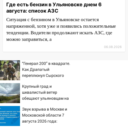
баскетбола!
Где есть бензин в Ульяновске днем 6
августа: список АЗС
17:08
Ульяновский областной суд
оставил в силе приговор руководству
Ситуация с бензином в Ульяновске остается
«УльяновскФармации» за махинации на
напряженной, хотя уже и появились положительные
3,2 млн рублей
тенденции. Водители продолжают искать АЗС, где
можно заправиться, а
16:09
Ветераны легкой атлетики из
Ульяновска успешно выступили на
06.08.2026
Чемпионате России
“Генерал 200” в квадрате.
16:02
В Ульяновской области убрали
Как Драпатый
более 28% площадей зерновых и
переплюнул Сырского
зернобобовых культур
Крупный град и
15:51
Бросила кирпич в жену брата: в
шквалистый ветер
Ульяновской области завели дело на
обещают ульяновцам на
агрессивную женщину
выходные
Звук взрыва в Москве и
15:47
На улице Радищева сбили
Московской области 7
курьера: крупная авария в Ульяновске
августа 2026 года:
Причины, источник,