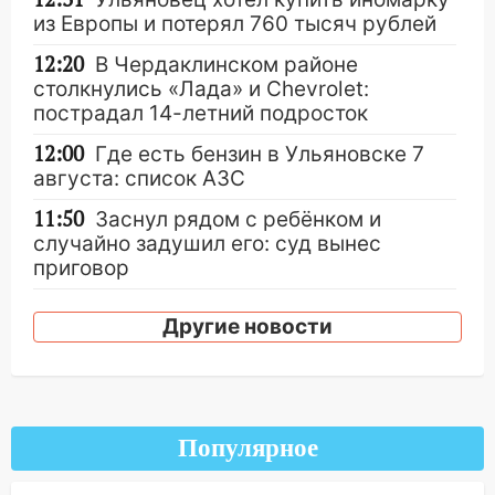
из Европы и потерял 760 тысяч рублей
12:20
В Чердаклинском районе
столкнулись «Лада» и Chevrolet:
пострадал 14-летний подросток
12:00
Где есть бензин в Ульяновске 7
августа: список АЗС
11:50
Заснул рядом с ребёнком и
случайно задушил его: суд вынес
приговор
11:38
В Ленинском районе пожар
Другие новости
полностью уничтожил дачный дом и
сарай
11:38
В Госдуме предложили отменить
ЕГЭ с 2027 года
Популярное
11:25
В Ульяновске ИИ будет выявлять
нарушителей на контейнерных