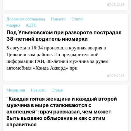
областью
07.08.2026
09:41
Диана Шурыгина уверовала в
Бога в СИЗО
Дорожная обстановка
Новости
Статьи
#авария
#ДТП
09:35
В Ульяновске директора фирмы
Под Ульяновском при развороте пострадал
будут судить за неуплату налогов на 48
38-летний водитель иномарки
млн рублей
5 августа в 16:34 произошла крупная авария в
08:22
Подросток на питбайке сбил
Цильнинском районе. По предварительной
велосипедистку: пострадали двое
информации ГАИ, 38-летний мужчина за рулем
автомобиля «Хонда Аккорд» при
07:20
Жара возвращается: ожидается
07.08.2026
знойный и сухой четверг
06:00
Под Ульяновском при развороте
Медицина
Новости
Статьи
пострадал 38-летний водитель
"Каждая пятая женщина и каждый второй
иномарки
мужчина в мире сталкиваются с
алопецией": врач рассказал, чем может
05:00
«Каждая пятая женщина и каждый
быть вызвано облысение и как с этим
второй мужчина в мире сталкиваются с
справиться
алопецией»: врач рассказал, чем может