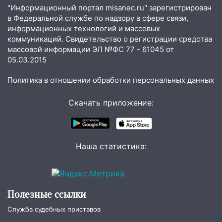
млн рублей
"Информационный портал misanec.ru" зарегистрирован
в Федеральной службе по надзору в сфере связи,
08:22
Подросток на питбайке сбил
информационных технологий и массовых
велосипедистку: пострадали двое
коммуникаций. Свидетельство о регистрации средства
массовой информации ЭЛ №ФС 77 - 61045 от
07:20
Жара возвращается: ожидается
05.03.2015
знойный и сухой четверг
06:00
Под Ульяновском при развороте
Политика в отношении обработки персональных данных
пострадал 38-летний водитель
иномарки
Скачать приложение:
05:00
«Каждая пятая женщина и каждый
второй мужчина в мире сталкиваются с
алопецией»: врач рассказал, чем может
Наша статистика:
быть вызвано облысение и как с этим
справиться
03:30
Гороскоп на 7 августа: пятница
принесет прилив творческой энергии и
Полезные ссылки
отличные шансы исправить старые
Служба судебных приставов
ошибки