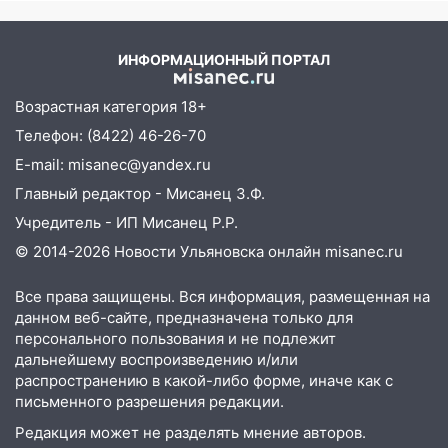
доску декабристу Кондратию Рылееву
10:40
В Ульяновске спасатели ночью
ИНФОРМАЦИОННЫЙ ПОРТАЛ
нашли потерявшегося в заброшенных
садах 79-летнего мужчину
Возрастная категория 18+
10:26
На нескольких улицах Ульяновска
Телефон: (8422) 46-26-70
временно отключили холодную воду
E-mail: misanec@yandex.ru
10:14
В Ульяновске двоих участников
Главный редактор - Мисанец З.Ф.
коррупционной схемы при ЦГКБ
Учредитель - ИП Мисанец Р.Р.
отправили в колонию на 7 и 8 лет
© 2014-2026 Новости Ульяновска онлайн
misanec.ru
09:52
Ночью беспилотники сбили над
соседними Татарстаном и Саратовской
Все права защищены. Вся информация, размещенная на
областью
данном веб-сайте, предназначена только для
персонального пользования и не подлежит
09:41
Диана Шурыгина уверовала в
дальнейшему воспроизведению и/или
Бога в СИЗО
распространению в какой-либо форме, иначе как с
письменного разрешения редакции.
09:35
В Ульяновске директора фирмы
будут судить за неуплату налогов на 48
Редакция может не разделять мнение авторов.