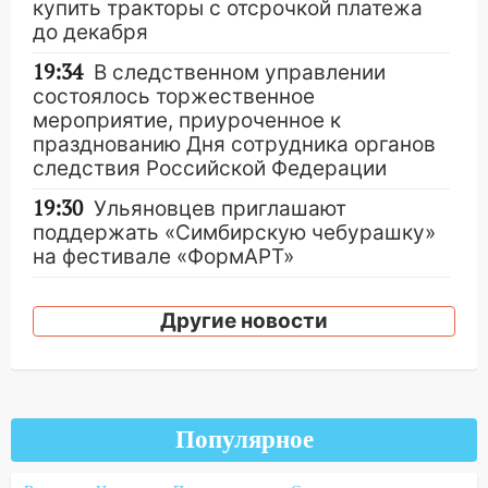
купить тракторы с отсрочкой платежа
до декабря
19:34
В следственном управлении
состоялось торжественное
мероприятие, приуроченное к
празднованию Дня сотрудника органов
следствия Российской Федерации
19:30
Ульяновцев приглашают
поддержать «Симбирскую чебурашку»
на фестивале «ФормАРТ»
18:11
Ульяновская область стала
пилотным регионом проекта
Другие новости
«Культурное долголетие»
17:16
В реанимацию Ульяновской
областной больницы поступили шесть
новых аппаратов ИВЛ
Популярное
16:51
В Чердаклинском районе