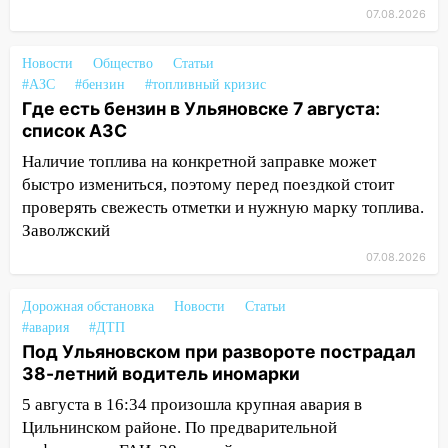
07.08.2026
15:27
Прокуратура проверяет
капремонт школы в селе Кивать
Новости
Общество
Статьи
15:08
В Кузоватово после прокурорской
#АЗС
#бензин
#топливный кризис
проверки обновили разметку на
Где есть бензин в Ульяновске 7 августа:
пешеходных переходах
список АЗС
Наличие топлива на конкретной заправке может
14:40
На проспекте Гая в Ульяновске
быстро измениться, поэтому перед поездкой стоит
запретили остановку автомобилей на
50-метровом участке
проверять свежесть отметки и нужную марку топлива.
Заволжский
14:22
В Новом городе 8 августа пройдет
07.08.2026
большой фестиваль «Наше время» с
мотофристайлом и концертом
Дорожная обстановка
Новости
Статьи
«Мураками»
#авария
#ДТП
14:04
Жару смоет ливнями: прогноз
Под Ульяновском при развороте пострадал
погоды в Ульяновской области на
38-летний водитель иномарки
выходные 8-9 августа
5 августа в 16:34 произошла крупная авария в
13:30
Цильнинском районе. По предварительной
В Ульяновске транспортные