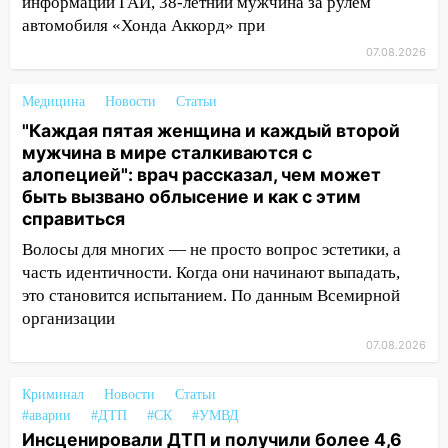
полицейские проведут акцию «Час
информации ГАИ, 38-летний мужчина за рулем
пассажира»
автомобиля «Хонда Аккорд» при
07.08.2026
13:20
В Ульяновске за один день
обокрали женщину на пляже и
Медицина
Новости
Статьи
подростка в сквере
"Каждая пятая женщина и каждый второй
13:01
В Димитровграде мужчина
мужчина в мире сталкиваются с
выбросил из машины страйкбольную
алопецией": врач рассказал, чем может
гранату: его задержали
быть вызвано облысение и как с этим
справиться
12:34
На Ульяновскую область
надвигается сильнейшая непогода: град
Волосы для многих — не просто вопрос эстетики, а
и шквал до 27 м/с
часть идентичности. Когда они начинают выпадать,
это становится испытанием. По данным Всемирной
12:31
Ульяновец хотел купить иномарку
организации
из Европы и потерял 760 тысяч рублей
07.08.2026
12:20
В Чердаклинском районе
столкнулись «Лада» и Chevrolet:
Криминал
Новости
Статьи
пострадал 14-летний подросток
#аварии
#ДТП
#СК
#УМВД
Инсценировали ДТП и получили более 4,6
12:00
Где есть бензин в Ульяновске 7