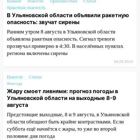
Важное
Новости
Происшествия
Статьи
ремонтируют дороги, ставят остановки
#ракетная опасность
и проводят новое освещение
В Ульяновской области объявили ракетную
16:35
В Ульяновске установили ещё
опасность: звучат сирены
девять бункеров для крупногабаритного
Ранним утром 8 августа в Ульяновской области
мусора
объявлена ракетная опасность. Сигнал тревоги
16:26
В Ульяновске бесплатно покажут
прозвучал примерно в 4:30. В населённых пунктах
матч «Волги» под открытым небом
региона включены сирены
08.08.2026
16:12
В Ульяновском госуниверситете
разработают отечественный прибор для
Новости
Статьи
цифровой ПЦР
#погода
15:47
Ульяновцы могут вернуть деньги
Жару смоет ливнями: прогноз погоды в
за абонементы закрывшегося фитнес-
Ульяновской области на выходные 8-9
клуба «Рекорд-Fitness»
августа
Предстоящие выходные, 8 и 9 августа, в Ульяновской
15:34
После вмешательства
области обещают быть крайне контрастными. Если
прокуратуры в селах Ульяновской
области привели в порядок детские
суббота ещё начнётся с жары, то уже во второй
площадки
половине дня погода