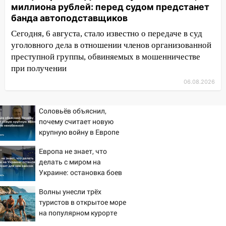
миллиона рублей: перед судом предстанет
августа: список АЗС
банда автоподставщиков
11:50
Заснул рядом с ребёнком и
Сегодня, 6 августа, стало известно о передаче в суд
случайно задушил его: суд вынес
уголовного дела в отношении членов организованной
приговор
преступной группы, обвиняемых в мошенничестве
11:38
при получении
В Ленинском районе пожар
полностью уничтожил дачный дом и
06.08.2026
сарай
11:38
В Госдуме предложили отменить
Соловьёв объяснил,
ЕГЭ с 2027 года
почему считает новую
крупную войну в Европе
11:25
В Ульяновске ИИ будет выявлять
неизбежной
нарушителей на контейнерных
Европа не знает, что
площадках
делать с миром на
Украине: остановка боев
11:20
Ульяновская шахматистка
грозит для нее хаосом
Валерия Клейменова выиграла два
Волны унесли трёх
золота в составе сборной мира
туристов в открытое море
на популярном курорте
11:16
В Ульяновске открыли памятную