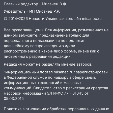
Главный редактор - Мисанец З.Ф.
18:02
В Ульяновск едут звезды
баскетбола!
Учредитель - ИП Мисанец Р.Р.
© 2014-2026 Новости Ульяновска онлайн
misanec.ru
17:08
Ульяновский областной суд
оставил в силе приговор руководству
Все права защищены. Вся информация, размещенная на
«УльяновскФармации» за махинации на
данном веб-сайте, предназначена только для
3,2 млн рублей
персонального пользования и не подлежит
16:09
Ветераны легкой атлетики из
дальнейшему воспроизведению и/или
распространению в какой-либо форме, иначе как с
Ульяновска успешно выступили на
письменного разрешения редакции.
Чемпионате России
Редакция может не разделять мнение авторов.
16:02
В Ульяновской области убрали
более 28% площадей зерновых и
"Информационный портал misanec.ru" зарегистрирован
зернобобовых культур
в Федеральной службе по надзору в сфере связи,
информационных технологий и массовых
15:51
Бросила кирпич в жену брата: в
коммуникаций. Свидетельство о регистрации средства
Ульяновской области завели дело на
массовой информации ЭЛ №ФС 77 - 61045 от
агрессивную женщину
05.03.2015
15:47
На улице Радищева сбили
Политика в отношении обработки персональных данных
курьера: крупная авария в Ульяновске