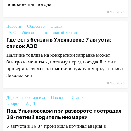
половине дня погода
12:31
Ульяновец хотел купить иномарку
07.08.2026
из Европы и потерял 760 тысяч рублей
12:20
Новости
В Чердаклинском районе
Общество
Статьи
#АЗС
#бензин
#топливный кризис
столкнулись «Лада» и Chevrolet:
Где есть бензин в Ульяновске 7 августа:
пострадал 14-летний подросток
список АЗС
12:00
Где есть бензин в Ульяновске 7
Наличие топлива на конкретной заправке может
августа: список АЗС
быстро измениться, поэтому перед поездкой стоит
11:50
Заснул рядом с ребёнком и
проверять свежесть отметки и нужную марку топлива.
случайно задушил его: суд вынес
Заволжский
приговор
07.08.2026
11:38
В Ленинском районе пожар
Дорожная обстановка
полностью уничтожил дачный дом и
Новости
Статьи
#авария
#ДТП
сарай
Под Ульяновском при развороте пострадал
11:38
В Госдуме предложили отменить
38-летний водитель иномарки
ЕГЭ с 2027 года
5 августа в 16:34 произошла крупная авария в