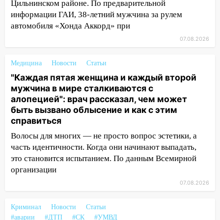
11:25
В Ульяновске ИИ будет выявлять
Цильнинском районе. По предварительной
нарушителей на контейнерных
информации ГАИ, 38-летний мужчина за рулем
площадках
автомобиля «Хонда Аккорд» при
07.08.2026
11:20
Ульяновская шахматистка
Валерия Клейменова выиграла два
Медицина
золота в составе сборной мира
Новости
Статьи
"Каждая пятая женщина и каждый второй
11:16
В Ульяновске открыли памятную
мужчина в мире сталкиваются с
доску декабристу Кондратию Рылееву
алопецией": врач рассказал, чем может
быть вызвано облысение и как с этим
10:40
В Ульяновске спасатели ночью
справиться
нашли потерявшегося в заброшенных
садах 79-летнего мужчину
Волосы для многих — не просто вопрос эстетики, а
часть идентичности. Когда они начинают выпадать,
10:26
На нескольких улицах Ульяновска
это становится испытанием. По данным Всемирной
временно отключили холодную воду
организации
10:14
В Ульяновске двоих участников
07.08.2026
коррупционной схемы при ЦГКБ
отправили в колонию на 7 и 8 лет
Криминал
Новости
Статьи
#аварии
#ДТП
#СК
#УМВД