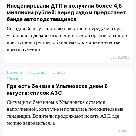
09:52
Ночью беспилотники сбили над
Инсценировали ДТП и получили более 4,6
соседними Татарстаном и Саратовской
миллиона рублей: перед судом предстанет
областью
банда автоподставщиков
09:41
Диана Шурыгина уверовала в
Сегодня, 6 августа, стало известно о передаче в суд
Бога в СИЗО
уголовного дела в отношении членов организованной
09:35
преступной группы, обвиняемых в мошенничестве
В Ульяновске директора фирмы
будут судить за неуплату налогов на 48
при получении
млн рублей
06.08.2026
08:22
Подросток на питбайке сбил
Новости
Общество
Статьи
велосипедистку: пострадали двое
#бензин
07:20
Жара возвращается: ожидается
Где есть бензин в Ульяновске днем 6
знойный и сухой четверг
августа: список АЗС
Ситуация с бензином в Ульяновске остается
06:00
Под Ульяновском при развороте
напряженной, хотя уже и появились положительные
пострадал 38-летний водитель
тенденции. Водители продолжают искать АЗС, где
иномарки
можно заправиться, а
05:00
«Каждая пятая женщина и каждый
06.08.2026
второй мужчина в мире сталкиваются с