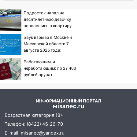
алопецией»: врач рассказал, чем может
быть вызвано облысение и как с этим
Подросток напал на
справиться
десятилетнюю девочку,
ворвавшись в квартиру
03:30
Гороскоп на 7 августа: пятница
принесет прилив творческой энергии и
Звук взрыва в Москве и
отличные шансы исправить старые
Московской области 7
ошибки
августа 2026 года:
Причины, источник,
06.08.2026
Работающим, и
откуда был громкий
23:20
неработающим: по 27 400
Прогноз погоды на 7 августа в
хлопок
рублей вручат
Ульяновской области
пенсионерам в сентябре -
20:04
Ульяновцев приглашают на забег,
PrimaMedia.ru
посвящённый Дню воздушного флота
России
ИНФОРМАЦИОННЫЙ ПОРТАЛ
19:12
В Ульяновской области
Возрастная категория 18+
руководителя частной компании
Телефон: (8422) 46-26-70
наказали за сокрытие прошлого своего
сотрудник
E-mail: misanec@yandex.ru