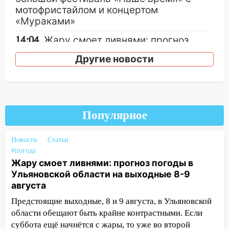
мотофристайлом и концертом
«Мураками»
14:04
Жару смоет ливнями: прогноз
погоды в Ульяновской области на
Другие новости
выходные 8-9 августа
13:30
В Ульяновске транспортные
полицейские проведут акцию «Час
пассажира»
Популярное
13:20
В Ульяновске за один день
обокрали женщину на пляже и
Новости
Статьи
подростка в сквере
#погода
Жару смоет ливнями: прогноз погоды в
13:01
В Димитровграде мужчина
Ульяновской области на выходные 8-9
выбросил из машины страйкбольную
августа
гранату: его задержали
Предстоящие выходные, 8 и 9 августа, в Ульяновской
12:34
На Ульяновскую область
области обещают быть крайне контрастными. Если
надвигается сильнейшая непогода: град
суббота ещё начнётся с жары, то уже во второй
и шквал до 27 м/с