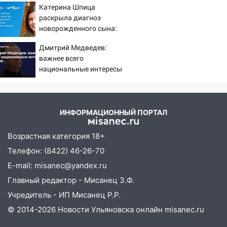
10:30
От мотофристайла до прогулки с
Катерина Шпица
хаски: куда сходить в Ульяновской
раскрыла диагноз
области 8–9 августа
новорожденного сына:
больше молчать нет
10:11
Директора ульяновской
Дмитрий Медведев:
смысла
«Нефтяной топливной компании» будут
важнее всего
судить за неуплату 48,4 млн рублей
национальные интересы
налогов
России
09:28
Дети на дорогах: пострадали
велосипедисты, мотоциклисты и
ИНФОРМАЦИОННЫЙ ПОРТАЛ
пешеходы. Обзор крупных аварий в
Ульяновской области
Возрастная категория 18+
08:30
Поджог со свечой, 16 сгоревших
Телефон: (8422) 46-26-70
домов и выстрел за водку
E-mail: misanec@yandex.ru
07:50
Какая погоды будет днем 8
Главный редактор - Мисанец З.Ф.
августа
Учредитель - ИП Мисанец Р.Р.
06:45
Императорский мост в
© 2014-2026 Новости Ульяновска онлайн
misanec.ru
Ульяновске останется закрытым до