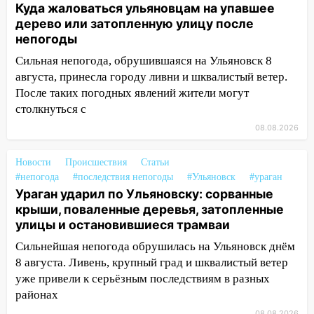
14:12
Куда жаловаться ульяновцам на
Куда жаловаться ульяновцам на упавшее
упавшее дерево или затопленную улицу
дерево или затопленную улицу после
после непогоды
непогоды
13:59
В Новом городе ураганным
Сильная непогода, обрушившаяся на Ульяновск 8
ветром сорвало опалубку со
августа, принесла городу ливни и шквалистый ветер.
строящегося дома
После таких погодных явлений жители могут
столкнуться с
13:54
В мэрии Ульяновска рассказали,
08.08.2026
как устраняют последствия мощного
шторма
Новости
Происшествия
Статьи
13:49
Стихия продолжает крушить
#непогода
#последствия непогоды
#Ульяновск
#ураган
Ульяновск: дерево рухнуло на дом на
Ураган ударил по Ульяновску: сорванные
Орджоникидзе
крыши, поваленные деревья, затопленные
улицы и остановившиеся трамваи
13:47
На Нижней Террасе мощным
ветром вырвало дерево с корнем
Сильнейшая непогода обрушилась на Ульяновск днём
8 августа. Ливень, крупный град и шквалистый ветер
13:46
Сильный ветер сорвал крышу с
уже привели к серьёзным последствиям в разных
СТО на проспекте Созидателей
районах
13:35
Непогода продолжает бить по
08.08.2026