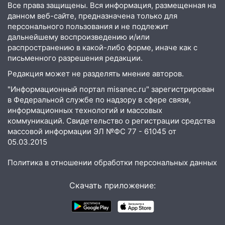
утра 10 августа
Все права защищены. Вся информация, размещенная на
данном веб-сайте, предназначена только для
05:18
Судьба готовит сюрприз: гороскоп
персонального пользования и не подлежит
на 8 августа — кому повезет с
дальнейшему воспроизведению и/или
деньгами, а кого ждет неожиданная
распространению в какой-либо форме, иначе как с
встреча
письменного разрешения редакции.
04:47
Редакция может не разделять мнение авторов.
В Ульяновской области объявили
ракетную опасность: звучат сирены
"Информационный портал misanec.ru" зарегистрирован
в Федеральной службе по надзору в сфере связи,
07.08.2026
информационных технологий и массовых
20:40
Ульяновские аграрии смогут
коммуникаций. Свидетельство о регистрации средства
купить тракторы с отсрочкой платежа
массовой информации ЭЛ №ФС 77 - 61045 от
до декабря
05.03.2015
19:34
В следственном управлении
Политика в отношении обработки персональных данных
состоялось торжественное
мероприятие, приуроченное к
Скачать приложение:
празднованию Дня сотрудника органов
следствия Российской Федерации
19:30
Ульяновцев приглашают