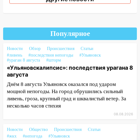
15:17
В колледжи и техникумы
Ульяновской области подали более 10
тысяч заявлений
15:04
Фоторепортаж с улиц Ульяновска
Популярное
после шторма: поваленные деревья и
затопленные улицы
Новости
Обзор
Происшествия
Статьи
14:28
Ураган вырвал остановку на улице
#ливень
#последствия непогоды
#Ульяновск
Деева в Заволжье
#ураган 8 августа
#шторм
«Ульяновскалипсис»: последствия урагана 8
14:26
Жители Ульяновска сами
августа
пытаются расчистить ливнёвки, не
Днём 8 августа Ульяновск оказался под ударом
дождавшись коммунальщиков
мощной непогоды. На город обрушились сильный
14:16
Шторм продолжает ломать город:
ливень, гроза, крупный град и шквалистый ветер. За
на улице Любови Шевцовой рухнул
несколько часов стихия
светофор
08.08.2026
14:14
Студента из Ульяновска обманули
мошенники под видом преподавателя
Новости
Общество
Происшествия
Статьи
#жкх
#непогода
#Ульяновск