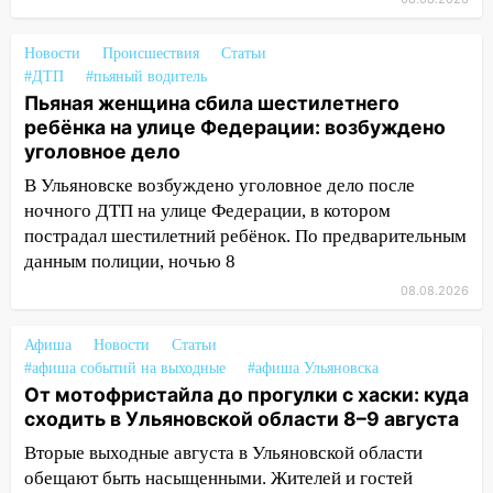
транспорту: в Ульяновске трамвай
сошёл с рельсов
Новости
Происшествия
Статьи
#ДТП
#пьяный водитель
13:22
Упавшие деревья перекрыли
Пьяная женщина сбила шестилетнего
дороги в Ульяновске: фото
ребёнка на улице Федерации: возбуждено
13:17
Непогода в Ульяновске не
уголовное дело
закончится сегодня: сильные ливни
В Ульяновске возбуждено уголовное дело после
сохранятся 9 августа
ночного ДТП на улице Федерации, в котором
пострадал шестилетний ребёнок. По предварительным
13:15
Трижды «брал в долг» без спроса:
данным полиции, ночью 8
житель Вешкаймского района похитил у
знакомого 191 тысячу рублей
08.08.2026
13:14
Ураган оторвал светофор на
Афиша
Новости
Статьи
проспекте Филатова в Ульяновске
#афиша событий на выходные
#афиша Ульяновска
13:12
Дерево пробило крышу дома на
От мотофристайла до прогулки с хаски: куда
Новгородской в Ульяновске и рухнуло
сходить в Ульяновской области 8–9 августа
на электрощит
Вторые выходные августа в Ульяновской области
обещают быть насыщенными. Жителей и гостей
13:10
В Заволжском районе дерево