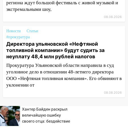
региона ждут большой фестиваль с живой музыкой и
упало во дворе
экстремальными шоу,
13:08
Ураган ударил по Ульяновску:
08.08.2026
сорванные крыши, поваленные деревья,
затопленные улицы и остановившиеся
Новости
Статьи
трамваи
#прокуратура
12:17
Ульяновск накрыл крупный град:
Директора ульяновской «Нефтяной
после ливня город снова уходит под
топливной компании» будут судить за
воду
неуплату 48,4 млн рублей налогов
Прокуратура Ульяновской области направила в суд
12:12
Прокуратура взяла на контроль
уголовное дело в отношении 48-летнего директора
ДТП с шестилетним ребёнком на улице
ООО «Нефтяная топливная компания». Его обвиняют в
Федерации
уклонении от
12:01
Пьяная женщина сбила
08.08.2026
шестилетнего ребёнка на улице
Федерации: возбуждено уголовное дело
Хантер Байден раскрыл
11:16
В Ульяновске ищут 37-летнего
величайшую ошибку
мужчину, пропавшего ещё 19 июля
своего отца: бездействие
против Трампа