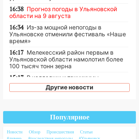
16:38
Прогноз погоды в Ульяновской
области на 9 августа
16:34
Из-за мощной непогоды в
Ульяновске отменили фестиваль «Наше
время»
16:17
Мелекесский район первым в
Ульяновской области намолотил более
100 тысяч тонн зерна
15:17
В колледжи и техникумы
Ульяновской области подали более 10
Другие новости
тысяч заявлений
15:04
Фоторепортаж с улиц Ульяновска
после шторма: поваленные деревья и
затопленные улицы
Популярное
14:28
Ураган вырвал остановку на улице
Новости
Обзор
Происшествия
Статьи
Деева в Заволжье
#ливень
#последствия непогоды
#Ульяновск