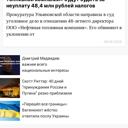
неуплату 48,4 млн рублей налогов
12:12
Прокуратура взяла на контроль
ДТП с шестилетним ребёнком на улице
Прокуратура Ульяновской области направила в суд
Федерации
уголовное дело в отношении 48-летнего директора
ООО «Нефтяная топливная компания». Его обвиняют в
12:01
Пьяная женщина сбила
уклонении от
шестилетнего ребёнка на улице
08.08.2026
Федерации: возбуждено уголовное дело
11:16
В Ульяновске ищут 37-летнего
Дмитрий Медведев:
мужчину, пропавшего ещё 19 июля
важнее всего
10:30
национальные интересы
От мотофристайла до прогулки с
России
хаски: куда сходить в Ульяновской
Скотт Риттер: 40 дней
области 8–9 августа
"принуждения России и
Путина" резко приблизили
10:11
Директора ульяновской
крах режима Зеленского
«Нефтяной топливной компании» будут
«Перешёл все границы»:
судить за неуплату 48,4 млн рублей
Вагенкнехт жёстко
налогов
ответила послу Украины
09:28
Дети на дорогах: пострадали