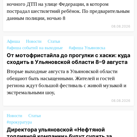
13:15
Трижды «брал в долг» без спроса:
ночного ДТП на улице Федерации, в котором
житель Вешкаймского района похитил у
пострадал шестилетний ребёнок. По предварительным
знакомого 191 тысячу рублей
данным полиции, ночью 8
08.08.2026
13:14
Ураган оторвал светофор на
проспекте Филатова в Ульяновске
Афиша
Новости
Статьи
13:12
Дерево пробило крышу дома на
#афиша событий на выходные
#афиша Ульяновска
Новгородской в Ульяновске и рухнуло
От мотофристайла до прогулки с хаски: куда
на электрощит
сходить в Ульяновской области 8–9 августа
13:10
В Заволжском районе дерево
Вторые выходные августа в Ульяновской области
упало во дворе
обещают быть насыщенными. Жителей и гостей
региона ждут большой фестиваль с живой музыкой и
13:08
Ураган ударил по Ульяновску:
экстремальными шоу,
сорванные крыши, поваленные деревья,
08.08.2026
затопленные улицы и остановившиеся
трамваи
Новости
Статьи
12:17
Ульяновск накрыл крупный град:
#прокуратура
после ливня город снова уходит под
Директора ульяновской «Нефтяной
воду
топливной компании» будут судить за