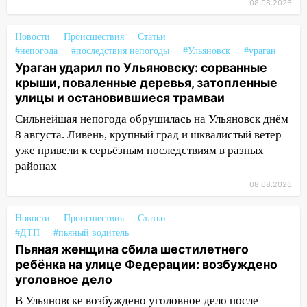
шторма
08.08.2026
13:49
Стихия продолжает крушить
Новости
Происшествия
Статьи
Ульяновск: дерево рухнуло на дом на
#непогода
#последствия непогоды
#Ульяновск
#ураган
Орджоникидзе
Ураган ударил по Ульяновску: сорванные
13:47
На Нижней Террасе мощным
крыши, поваленные деревья, затопленные
ветром вырвало дерево с корнем
улицы и остановившиеся трамваи
Сильнейшая непогода обрушилась на Ульяновск днём
13:46
Сильный ветер сорвал крышу с
8 августа. Ливень, крупный град и шквалистый ветер
СТО на проспекте Созидателей
уже привели к серьёзным последствиям в разных
13:35
Непогода продолжает бить по
районах
транспорту: в Ульяновске трамвай
08.08.2026
сошёл с рельсов
13:22
Упавшие деревья перекрыли
Новости
Происшествия
Статьи
дороги в Ульяновске: фото
#ДТП
#пьяный водитель
Пьяная женщина сбила шестилетнего
13:17
Непогода в Ульяновске не
ребёнка на улице Федерации: возбуждено
закончится сегодня: сильные ливни
уголовное дело
сохранятся 9 августа
В Ульяновске возбуждено уголовное дело после