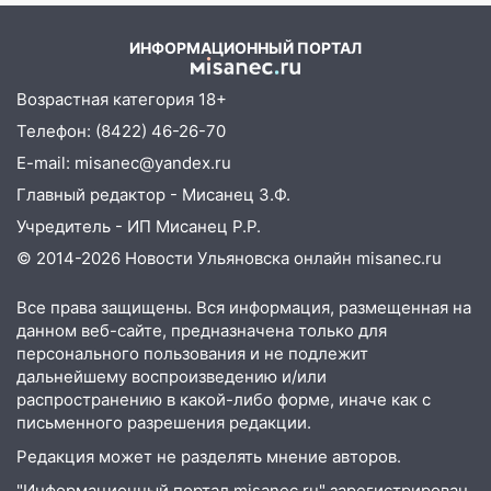
велосипедисты, мотоциклисты и
пешеходы. Обзор крупных аварий в
ИНФОРМАЦИОННЫЙ ПОРТАЛ
Ульяновской области
08:30
Поджог со свечой, 16 сгоревших
Возрастная категория 18+
домов и выстрел за водку
Телефон: (8422) 46-26-70
07:50
Какая погоды будет днем 8
E-mail: misanec@yandex.ru
августа
Главный редактор - Мисанец З.Ф.
06:45
Императорский мост в
Учредитель - ИП Мисанец Р.Р.
Ульяновске останется закрытым до
© 2014-2026 Новости Ульяновска онлайн
misanec.ru
утра 10 августа
Все права защищены. Вся информация, размещенная на
05:18
Судьба готовит сюрприз: гороскоп
данном веб-сайте, предназначена только для
на 8 августа — кому повезет с
персонального пользования и не подлежит
деньгами, а кого ждет неожиданная
дальнейшему воспроизведению и/или
встреча
распространению в какой-либо форме, иначе как с
письменного разрешения редакции.
04:47
В Ульяновской области объявили
ракетную опасность: звучат сирены
Редакция может не разделять мнение авторов.
07.08.2026
"Информационный портал misanec.ru" зарегистрирован