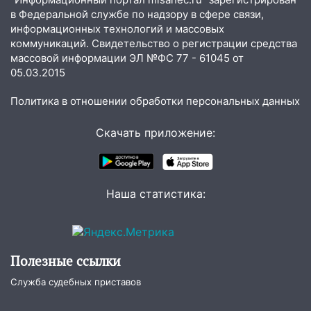
в Федеральной службе по надзору в сфере связи,
20:40
Ульяновские аграрии смогут
информационных технологий и массовых
купить тракторы с отсрочкой платежа
коммуникаций. Свидетельство о регистрации средства
до декабря
массовой информации ЭЛ №ФС 77 - 61045 от
19:34
В следственном управлении
05.03.2015
состоялось торжественное
Политика в отношении обработки персональных данных
мероприятие, приуроченное к
празднованию Дня сотрудника органов
Скачать приложение:
следствия Российской Федерации
19:30
Ульяновцев приглашают
поддержать «Симбирскую чебурашку»
на фестивале «ФормАРТ»
Наша статистика:
18:11
Ульяновская область стала
пилотным регионом проекта
«Культурное долголетие»
Полезные ссылки
17:23
Прогноз погоды в Ульяновской
Служба судебных приставов
области на 8 августа