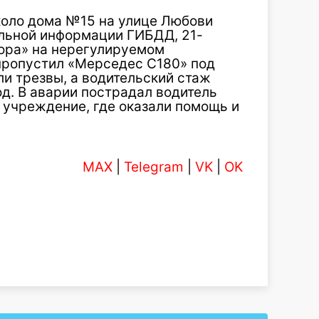
коло дома №15 на улице Любови
льной информации ГИБДД, 21-
ора» на нерегулируемом
пропустил «Мерседес С180» под
и трезвы, а водительский стаж
од. В аварии пострадал водитель
 учреждение, где оказали помощь и
MAX
|
Telegram
|
VK
|
OK