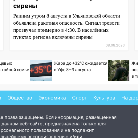
сирены
Ранним утром 8 августа в Ульяновской области
объявлена ракетная опасность. Сигнал тревоги
прозвучал примерно в 4:30. В населённых
пунктах региона включены сирены
08.08.2026
ьцевых
Жара до +32°C ожидается
Жи
о тайной семье
в Уфе 8–9 августа
по
а
в т
а
Общество
Экономика
Спорт
Культура
На до
се права защищены. Вся информация, размещенная
 данном веб-сайте, предназначена только для
ерсонального пользования и не подлежит
альнейшему воспроизведению и/или