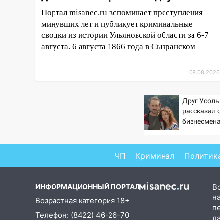
гороскоп на 8 августа — кому
Портал misanec.ru вспоминает преступления
повезет с деньгами, а кого
минувших лет и публикует криминальные
ждет неожиданная встреча
сводки из истории Ульяновской области за 6-7
августа. 6 августа 1866 года в Сызранском
04:47
В Ульяновской области
объявили ракетную опасность:
звучат сирены
08.08.2026
07.08.2026
20:40
Ульяновские аграрии
Друг Усол
смогут купить тракторы с
рассказал 
отсрочкой платежа до декабря
бизнесмен
19:34
В следственном
управлении состоялось
ЧП
Криминал
Политик
торжественное мероприятие,
приуроченное к празднованию
Дня сотрудника органов
ИНФОРМАЦИОННЫЙ ПОРТАЛ
В
следствия Российской
на
Возрастная категория 18+
Федерации
п
Телефон: (8422) 46-26-70
д