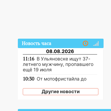
Новость часа
08.08.2026
11:16
В Ульяновске ищут 37-
летнего мужчину, пропавшего
ещё 19 июля
10:30
От мотофристайла до
прогулки с хаски: куда сходить
в Ульяновской области 8–9
Другие новости
августа
10:11
Директора ульяновской
«Нефтяной топливной