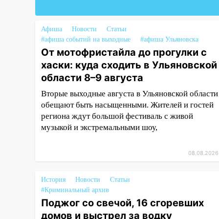
компании» будут судить за
неуплату 48,4 млн рублей
налогов
Афиша
Новости
Статьи
#афиша событий на выходные
#афиша Ульяновска
09:28
Дети на дорогах:
От мотофристайла до прогулки с
пострадали велосипедисты,
хаски: куда сходить в Ульяновской
мотоциклисты и пешеходы.
области 8–9 августа
Обзор крупных аварий в
Ульяновской области
Вторые выходные августа в Ульяновской области
обещают быть насыщенными. Жителей и гостей
08:30
Поджог со свечой, 16
региона ждут большой фестиваль с живой
сгоревших домов и выстрел за
музыкой и экстремальными шоу,
водку
07:50
Какая погоды будет днем
08.08.2026
8 августа
06:45
Императорский мост в
История
Новости
Статьи
Ульяновске останется
#Криминальный архив
закрытым до утра 10 августа
Поджог со свечой, 16 сгоревших
домов и выстрел за водку
05:18
Судьба готовит сюрприз: