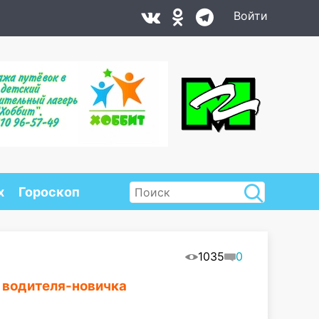
Войти
х
Гороскоп
1035
0
 водителя-новичка