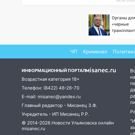
06.08.2026
13:00
В суде защитили
репутацию мужчины, которого
необоснованно обвиняли в
Органы для
жестоком обращении с
«черные
животными
трансплант
извлекали 
12:28
Миллион на «льготниках»:
пациентов
в Ульяновской области
ЧП
Криминал
Политик
перевозчик провернул хитрую
схему с чужими проездными
12:10
Ульяновский алиментщик
ИНФОРМАЦИОННЫЙ ПОРТАЛ
В
накопил 120 тысяч долга
на
Возрастная категория 18+
п
Телефон: (8422) 46-26-70
11:49
Снят режим «Ракетная
д
опасность» на территории
р
E-mail: misanec@yandex.ru
Ульяновской области
п
Главный редактор - Мисанец З.Ф.
Р
11:30
Кабмин РФ разрешил до 1
Учредитель - ИП Мисанец Р.Р.
июля 2027 года импорт, выпуск
"
© 2014-2026 Новости Ульяновска онлайн
и обращение бензина Евро 2,
з
misanec.ru
Евро 3, Евро 4
с