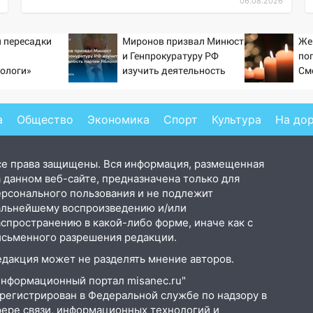
06.08.2026
 пересадки
Миронов призвал Минюст
Же
и Генпрокуратуру РФ
по
ологи»
изучить деятельность
См
у еще живых
партии Яблоко
а
Общество
Экономика
Спорт
Культура
На до
се права защищены. Вся информация, размещенная
 данном веб-сайте, предназначена только для
ерсонального пользования и не подлежит
альнейшему воспроизведению и/или
аспространению в какой-либо форме, иначе как с
исьменного разрешения редакции.
едакция может не разделять мнение авторов.
Информационный портал misanec.ru"
арегистрирован в Федеральной службе по надзору в
фере связи, информационных технологий и