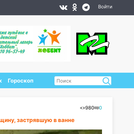
Войти
х
Гороскоп
980
0
щину, застрявшую в ванне