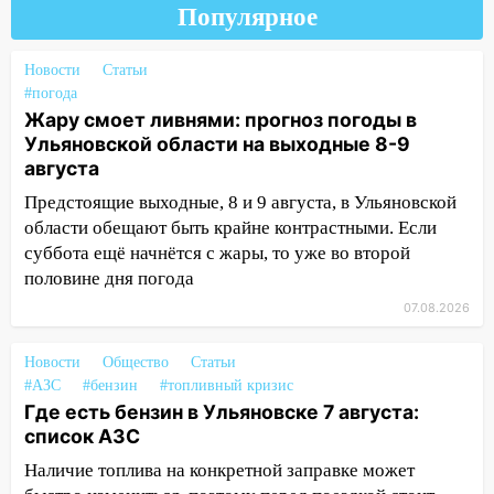
16:35
В Ульяновске установили ещё
Популярное
девять бункеров для крупногабаритного
мусора
Новости
Статьи
#погода
16:26
В Ульяновске бесплатно покажут
Жару смоет ливнями: прогноз погоды в
матч «Волги» под открытым небом
Ульяновской области на выходные 8-9
августа
16:12
В Ульяновском госуниверситете
разработают отечественный прибор для
Предстоящие выходные, 8 и 9 августа, в Ульяновской
цифровой ПЦР
области обещают быть крайне контрастными. Если
суббота ещё начнётся с жары, то уже во второй
15:47
Ульяновцы могут вернуть деньги
половине дня погода
за абонементы закрывшегося фитнес-
клуба «Рекорд-Fitness»
07.08.2026
15:34
После вмешательства
Новости
Общество
Статьи
прокуратуры в селах Ульяновской
#АЗС
#бензин
#топливный кризис
области привели в порядок детские
Где есть бензин в Ульяновске 7 августа:
площадки
список АЗС
15:27
Прокуратура проверяет
Наличие топлива на конкретной заправке может
капремонт школы в селе Кивать