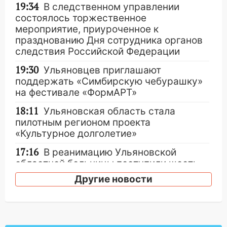
19:34
В следственном управлении
состоялось торжественное
мероприятие, приуроченное к
празднованию Дня сотрудника органов
следствия Российской Федерации
19:30
Ульяновцев приглашают
поддержать «Симбирскую чебурашку»
на фестивале «ФормАРТ»
18:11
Ульяновская область стала
пилотным регионом проекта
«Культурное долголетие»
17:16
В реанимацию Ульяновской
областной больницы поступили шесть
новых аппаратов ИВЛ
Другие новости
16:51
В Чердаклинском районе
ремонтируют дороги, ставят остановки
и проводят новое освещение