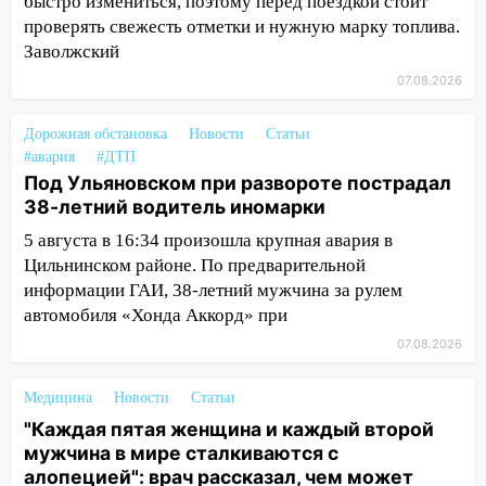
быстро измениться, поэтому перед поездкой стоит
проверять свежесть отметки и нужную марку топлива.
15:08
В Кузоватово после прокурорской
Заволжский
проверки обновили разметку на
пешеходных переходах
07.08.2026
14:40
На проспекте Гая в Ульяновске
Дорожная обстановка
Новости
Статьи
запретили остановку автомобилей на
#авария
#ДТП
50-метровом участке
Под Ульяновском при развороте пострадал
38-летний водитель иномарки
14:22
В Новом городе 8 августа пройдет
большой фестиваль «Наше время» с
5 августа в 16:34 произошла крупная авария в
мотофристайлом и концертом
Цильнинском районе. По предварительной
«Мураками»
информации ГАИ, 38-летний мужчина за рулем
автомобиля «Хонда Аккорд» при
14:04
Жару смоет ливнями: прогноз
погоды в Ульяновской области на
07.08.2026
выходные 8-9 августа
Медицина
Новости
Статьи
13:30
В Ульяновске транспортные
"Каждая пятая женщина и каждый второй
полицейские проведут акцию «Час
мужчина в мире сталкиваются с
пассажира»
алопецией": врач рассказал, чем может