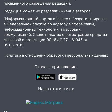
велосипедистку: пострадали двое
письменного разрешения редакции.
Редакция может не разделять мнение авторов.
07:20
Жара возвращается: ожидается
знойный и сухой четверг
"Информационный портал misanec.ru" зарегистрирован
в Федеральной службе по надзору в сфере связи,
06:00
Под Ульяновском при развороте
информационных технологий и массовых
пострадал 38-летний водитель
коммуникаций. Свидетельство о регистрации средства
иномарки
массовой информации ЭЛ №ФС 77 - 61045 от
05.03.2015
05:00
«Каждая пятая женщина и каждый
второй мужчина в мире сталкиваются с
Политика в отношении обработки персональных данных
алопецией»: врач рассказал, чем может
быть вызвано облысение и как с этим
Скачать приложение:
справиться
03:30
Гороскоп на 7 августа: пятница
принесет прилив творческой энергии и
Наша статистика:
отличные шансы исправить старые
ошибки
06.08.2026
23:20
Прогноз погоды на 7 августа в