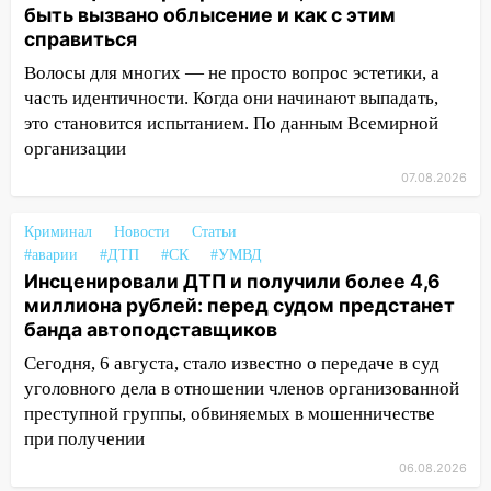
13:20
В Ульяновске за один день
быть вызвано облысение и как с этим
обокрали женщину на пляже и
справиться
подростка в сквере
Волосы для многих — не просто вопрос эстетики, а
13:01
В Димитровграде мужчина
часть идентичности. Когда они начинают выпадать,
выбросил из машины страйкбольную
это становится испытанием. По данным Всемирной
гранату: его задержали
организации
07.08.2026
12:34
На Ульяновскую область
надвигается сильнейшая непогода: град
Криминал
и шквал до 27 м/с
Новости
Статьи
#аварии
#ДТП
#СК
#УМВД
12:31
Ульяновец хотел купить иномарку
Инсценировали ДТП и получили более 4,6
из Европы и потерял 760 тысяч рублей
миллиона рублей: перед судом предстанет
банда автоподставщиков
12:20
В Чердаклинском районе
Сегодня, 6 августа, стало известно о передаче в суд
столкнулись «Лада» и Chevrolet:
пострадал 14-летний подросток
уголовного дела в отношении членов организованной
преступной группы, обвиняемых в мошенничестве
12:00
Где есть бензин в Ульяновске 7
при получении
августа: список АЗС
06.08.2026