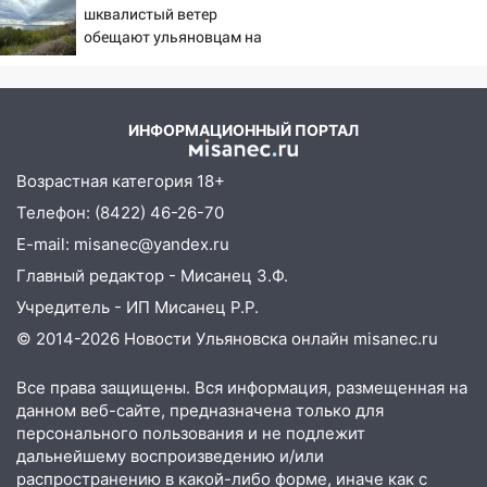
шквалистый ветер
нашли потерявшегося в заброшенных
обещают ульяновцам на
садах 79-летнего мужчину
выходные
10:26
На нескольких улицах Ульяновска
временно отключили холодную воду
ИНФОРМАЦИОННЫЙ ПОРТАЛ
10:14
В Ульяновске двоих участников
коррупционной схемы при ЦГКБ
Возрастная категория 18+
отправили в колонию на 7 и 8 лет
Телефон: (8422) 46-26-70
09:52
Ночью беспилотники сбили над
E-mail: misanec@yandex.ru
соседними Татарстаном и Саратовской
Главный редактор - Мисанец З.Ф.
областью
Учредитель - ИП Мисанец Р.Р.
09:41
Диана Шурыгина уверовала в
© 2014-2026 Новости Ульяновска онлайн
misanec.ru
Бога в СИЗО
09:35
Все права защищены. Вся информация, размещенная на
В Ульяновске директора фирмы
данном веб-сайте, предназначена только для
будут судить за неуплату налогов на 48
персонального пользования и не подлежит
млн рублей
дальнейшему воспроизведению и/или
08:22
Подросток на питбайке сбил
распространению в какой-либо форме, иначе как с