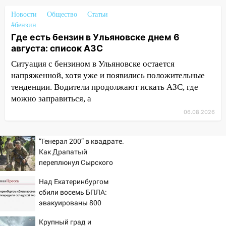
11:50
Заснул рядом с ребёнком и
случайно задушил его: суд вынес
Новости
Общество
Статьи
приговор
#бензин
Где есть бензин в Ульяновске днем 6
11:38
В Ленинском районе пожар
августа: список АЗС
полностью уничтожил дачный дом и
Ситуация с бензином в Ульяновске остается
сарай
напряженной, хотя уже и появились положительные
11:38
В Госдуме предложили отменить
тенденции. Водители продолжают искать АЗС, где
ЕГЭ с 2027 года
можно заправиться, а
11:25
В Ульяновске ИИ будет выявлять
06.08.2026
нарушителей на контейнерных
площадках
“Генерал 200” в квадрате.
Как Драпатый
11:20
Ульяновская шахматистка
переплюнул Сырского
Валерия Клейменова выиграла два
золота в составе сборной мира
Над Екатеринбургом
сбили восемь БПЛА:
11:16
В Ульяновске открыли памятную
эвакуированы 800
доску декабристу Кондратию Рылееву
сотрудников Wildberries
Крупный град и
10:40
В Ульяновске спасатели ночью