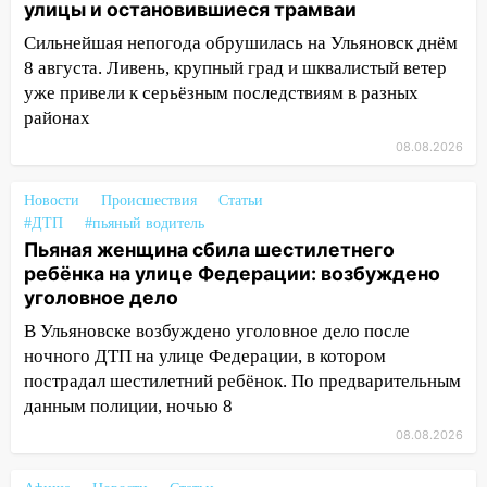
улицы и остановившиеся трамваи
13:22
Упавшие деревья перекрыли
Сильнейшая непогода обрушилась на Ульяновск днём
дороги в Ульяновске: фото
8 августа. Ливень, крупный град и шквалистый ветер
13:17
уже привели к серьёзным последствиям в разных
Непогода в Ульяновске не
закончится сегодня: сильные ливни
районах
сохранятся 9 августа
08.08.2026
13:15
Трижды «брал в долг» без спроса:
Новости
Происшествия
Статьи
житель Вешкаймского района похитил у
#ДТП
#пьяный водитель
знакомого 191 тысячу рублей
Пьяная женщина сбила шестилетнего
13:14
Ураган оторвал светофор на
ребёнка на улице Федерации: возбуждено
проспекте Филатова в Ульяновске
уголовное дело
В Ульяновске возбуждено уголовное дело после
13:12
Дерево пробило крышу дома на
ночного ДТП на улице Федерации, в котором
Новгородской в Ульяновске и рухнуло
пострадал шестилетний ребёнок. По предварительным
на электрощит
данным полиции, ночью 8
13:10
В Заволжском районе дерево
08.08.2026
упало во дворе