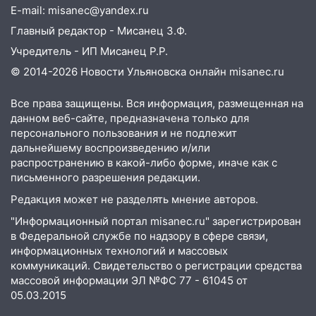
E-mail: misanec@yandex.ru
на 8 августа — кому повезет с
деньгами, а кого ждет неожиданная
Главный редактор - Мисанец З.Ф.
встреча
Учредитель - ИП Мисанец Р.Р.
04:47
В Ульяновской области объявили
© 2014-2026 Новости Ульяновска онлайн
misanec.ru
ракетную опасность: звучат сирены
Все права защищены. Вся информация, размещенная на
07.08.2026
данном веб-сайте, предназначена только для
20:40
Ульяновские аграрии смогут
персонального пользования и не подлежит
купить тракторы с отсрочкой платежа
дальнейшему воспроизведению и/или
до декабря
распространению в какой-либо форме, иначе как с
письменного разрешения редакции.
19:34
В следственном управлении
Редакция может не разделять мнение авторов.
состоялось торжественное
мероприятие, приуроченное к
"Информационный портал misanec.ru" зарегистрирован
празднованию Дня сотрудника органов
в Федеральной службе по надзору в сфере связи,
следствия Российской Федерации
информационных технологий и массовых
коммуникаций. Свидетельство о регистрации средства
19:30
Ульяновцев приглашают
массовой информации ЭЛ №ФС 77 - 61045 от
поддержать «Симбирскую чебурашку»
05.03.2015
на фестивале «ФормАРТ»