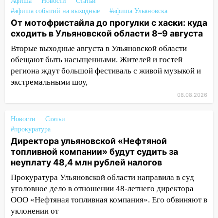
13:08
Ураган ударил по Ульяновску:
Афиша
Новости
Статьи
сорванные крыши, поваленные деревья,
#афиша событий на выходные
#афиша Ульяновска
затопленные улицы и остановившиеся
От мотофристайла до прогулки с хаски: куда
трамваи
сходить в Ульяновской области 8–9 августа
Вторые выходные августа в Ульяновской области
12:17
Ульяновск накрыл крупный град:
обещают быть насыщенными. Жителей и гостей
после ливня город снова уходит под
региона ждут большой фестиваль с живой музыкой и
воду
экстремальными шоу,
12:12
Прокуратура взяла на контроль
08.08.2026
ДТП с шестилетним ребёнком на улице
Федерации
Новости
Статьи
12:01
Пьяная женщина сбила
#прокуратура
шестилетнего ребёнка на улице
Директора ульяновской «Нефтяной
Федерации: возбуждено уголовное дело
топливной компании» будут судить за
неуплату 48,4 млн рублей налогов
11:16
В Ульяновске ищут 37-летнего
Прокуратура Ульяновской области направила в суд
мужчину, пропавшего ещё 19 июля
уголовное дело в отношении 48-летнего директора
10:30
От мотофристайла до прогулки с
ООО «Нефтяная топливная компания». Его обвиняют в
хаски: куда сходить в Ульяновской
уклонении от