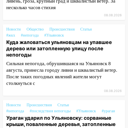
ливень, гроза, крупный град и шквалистый ветер. За
несколько часов стихия
13:59
В Новом городе ураганным
ветром сорвало опалубку со
08.08.2026
строящегося дома
Новости
Общество
Происшествия
Статьи
13:54
В мэрии Ульяновска рассказали,
#жкх
#непогода
#Ульяновск
как устраняют последствия мощного
Куда жаловаться ульяновцам на упавшее
шторма
дерево или затопленную улицу после
непогоды
13:49
Стихия продолжает крушить
Ульяновск: дерево рухнуло на дом на
Сильная непогода, обрушившаяся на Ульяновск 8
Орджоникидзе
августа, принесла городу ливни и шквалистый ветер.
После таких погодных явлений жители могут
13:47
На Нижней Террасе мощным
столкнуться с
ветром вырвало дерево с корнем
08.08.2026
13:46
Сильный ветер сорвал крышу с
СТО на проспекте Созидателей
Новости
Происшествия
Статьи
#непогода
#последствия непогоды
#Ульяновск
#ураган
13:35
Непогода продолжает бить по
Ураган ударил по Ульяновску: сорванные
транспорту: в Ульяновске трамвай
крыши, поваленные деревья, затопленные
сошёл с рельсов