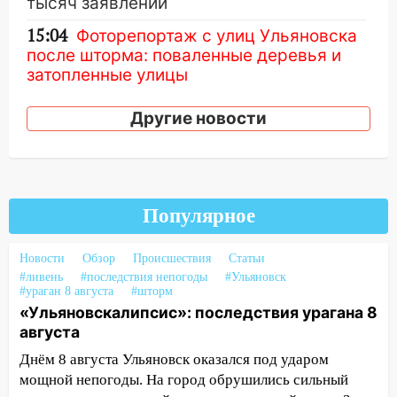
тысяч заявлений
15:04
Фоторепортаж с улиц Ульяновска
после шторма: поваленные деревья и
затопленные улицы
14:28
Ураган вырвал остановку на улице
Другие новости
Деева в Заволжье
14:26
Жители Ульяновска сами
пытаются расчистить ливнёвки, не
дождавшись коммунальщиков
Популярное
14:16
Шторм продолжает ломать город:
на улице Любови Шевцовой рухнул
Новости
Обзор
Происшествия
Статьи
светофор
#ливень
#последствия непогоды
#Ульяновск
#ураган 8 августа
#шторм
14:14
Студента из Ульяновска обманули
«Ульяновскалипсис»: последствия урагана 8
мошенники под видом преподавателя
августа
14:12
Куда жаловаться ульяновцам на
Днём 8 августа Ульяновск оказался под ударом
упавшее дерево или затопленную улицу
мощной непогоды. На город обрушились сильный
после непогоды