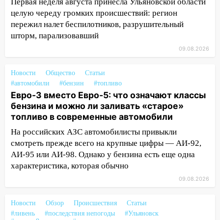
Первая неделя августа принесла Ульяновской области
заблокировало в машине двух женщин
целую череду громких происшествий: регион
17:15
В Ульяновской области
пережил налет беспилотников, разрушительный
ремонтируют девять мостов: один уже
шторм, парализовавший
готов, ещё два — почти завершены
09.08.2026
17:00
«Ульяновскалипсис»: последствия
урагана 8 августа
Новости
Общество
Статьи
#автомобили
#бензин
#топливо
16:38
Прогноз погоды в Ульяновской
Евро-3 вместо Евро-5: что означают классы
области на 9 августа
бензина и можно ли заливать «старое»
топливо в современные автомобили
16:34
Из-за мощной непогоды в
Ульяновске отменили фестиваль «Наше
На российских АЗС автомобилисты привыкли
время»
смотреть прежде всего на крупные цифры — АИ-92,
АИ-95 или АИ-98. Однако у бензина есть еще одна
16:17
Мелекесский район первым в
характеристика, которая обычно
Ульяновской области намолотил более
09.08.2026
100 тысяч тонн зерна
15:17
В колледжи и техникумы
Новости
Обзор
Происшествия
Статьи
Ульяновской области подали более 10
#ливень
#последствия непогоды
#Ульяновск