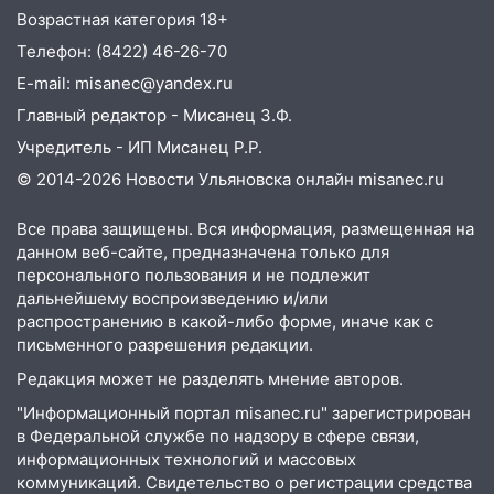
Возрастная категория 18+
сорванные крыши, поваленные деревья,
затопленные улицы и остановившиеся
Телефон: (8422) 46-26-70
трамваи
E-mail: misanec@yandex.ru
12:17
Ульяновск накрыл крупный град:
Главный редактор - Мисанец З.Ф.
после ливня город снова уходит под
Учредитель - ИП Мисанец Р.Р.
воду
© 2014-2026 Новости Ульяновска онлайн
misanec.ru
12:12
Прокуратура взяла на контроль
ДТП с шестилетним ребёнком на улице
Все права защищены. Вся информация, размещенная на
Федерации
данном веб-сайте, предназначена только для
персонального пользования и не подлежит
12:01
Пьяная женщина сбила
дальнейшему воспроизведению и/или
шестилетнего ребёнка на улице
распространению в какой-либо форме, иначе как с
Федерации: возбуждено уголовное дело
письменного разрешения редакции.
11:16
В Ульяновске ищут 37-летнего
Редакция может не разделять мнение авторов.
мужчину, пропавшего ещё 19 июля
"Информационный портал misanec.ru" зарегистрирован
в Федеральной службе по надзору в сфере связи,
10:30
От мотофристайла до прогулки с
информационных технологий и массовых
хаски: куда сходить в Ульяновской
коммуникаций. Свидетельство о регистрации средства