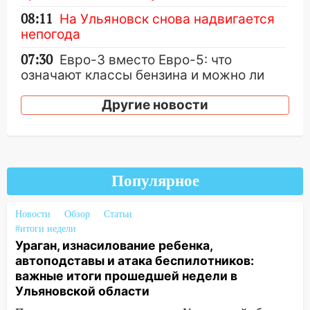
08:11
На Ульяновск снова надвигается
непогода
07:30
Евро-3 вместо Евро-5: что
означают классы бензина и можно ли
заливать «старое» топливо в
Другие новости
современные автомобили
06:30
Какая погода будет в Ульяновской
области днем 9 августа
05:05
День, когда всё может
Популярное
измениться: гороскоп на 9 августа —
три знака получат шанс, который нельзя
Новости
Обзор
Статьи
упустить
#итоги недели
08.08.2026
Ураган, изнасилование ребенка,
20:10
Во время урагана в Ульяновске на
автоподставы и атака беспилотников:
Волге перевернулась лодка
важные итоги прошедшей недели в
Ульяновской области
19:55
В Ульяновске упавшее дерево