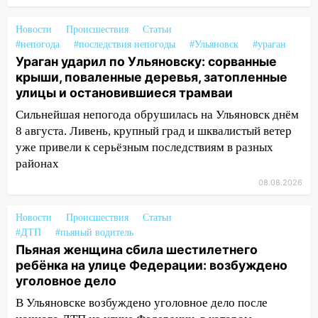
13:59
В Новом городе ураганным
Новости
Происшествия
Статьи
ветром сорвало опалубку со
#непогода
#последствия непогоды
#Ульяновск
#ураган
строящегося дома
Ураган ударил по Ульяновску: сорванные
крыши, поваленные деревья, затопленные
13:54
В мэрии Ульяновска рассказали,
улицы и остановившиеся трамваи
как устраняют последствия мощного
шторма
Сильнейшая непогода обрушилась на Ульяновск днём
8 августа. Ливень, крупный град и шквалистый ветер
13:49
Стихия продолжает крушить
уже привели к серьёзным последствиям в разных
Ульяновск: дерево рухнуло на дом на
районах
Орджоникидзе
08.08.2026
13:47
На Нижней Террасе мощным
ветром вырвало дерево с корнем
Новости
Происшествия
Статьи
#ДТП
#пьяный водитель
13:46
Сильный ветер сорвал крышу с
Пьяная женщина сбила шестилетнего
СТО на проспекте Созидателей
ребёнка на улице Федерации: возбуждено
13:35
Непогода продолжает бить по
уголовное дело
транспорту: в Ульяновске трамвай
В Ульяновске возбуждено уголовное дело после
сошёл с рельсов