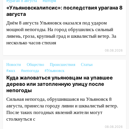
тысяч заявлений
#ураган 8 августа
#шторм
«Ульяновскалипсис»: последствия урагана 8
15:04
Фоторепортаж с улиц Ульяновска
августа
после шторма: поваленные деревья и
Днём 8 августа Ульяновск оказался под ударом
затопленные улицы
мощной непогоды. На город обрушились сильный
14:28
Ураган вырвал остановку на улице
ливень, гроза, крупный град и шквалистый ветер. За
Деева в Заволжье
несколько часов стихия
14:26
Жители Ульяновска сами
08.08.2026
пытаются расчистить ливнёвки, не
дождавшись коммунальщиков
Новости
Общество
Происшествия
Статьи
#жкх
#непогода
#Ульяновск
14:16
Шторм продолжает ломать город:
Куда жаловаться ульяновцам на упавшее
на улице Любови Шевцовой рухнул
дерево или затопленную улицу после
светофор
непогоды
14:14
Студента из Ульяновска обманули
Сильная непогода, обрушившаяся на Ульяновск 8
мошенники под видом преподавателя
августа, принесла городу ливни и шквалистый ветер.
После таких погодных явлений жители могут
14:12
Куда жаловаться ульяновцам на
столкнуться с
упавшее дерево или затопленную улицу
после непогоды
08.08.2026