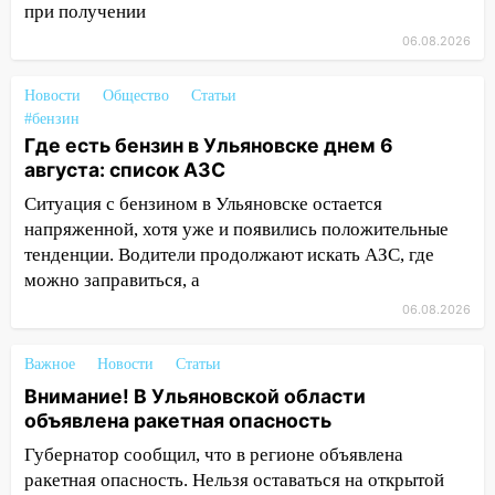
2027 года импорт, выпуск и обращение
при получении
бензина Евро 2, Евро 3, Евро 4
06.08.2026
11:12
Соцсети: на Рябикова автомобиль
Новости
Общество
Статьи
врезался в забор
#бензин
10:27
Где есть бензин в Ульяновске
Где есть бензин в Ульяновске днем 6
днем 6 августа: список АЗС
августа: список АЗС
Ситуация с бензином в Ульяновске остается
10:16
Внимание! В Ульяновской области
напряженной, хотя уже и появились положительные
объявлена ракетная опасность
тенденции. Водители продолжают искать АЗС, где
10:00
В Старомайнском районе утонул
можно заправиться, а
51-летний мужчина
06.08.2026
09:50
В Ульяновске черный коршун
застрял в тепловозе
Важное
Новости
Статьи
Внимание! В Ульяновской области
09:44
Ульяновские спасатели помогли
объявлена ракетная опасность
юному велосипедисту на улице
Чернышевского
Губернатор сообщил, что в регионе объявлена
ракетная опасность. Нельзя оставаться на открытой
08:21
В Заволжском районе украли два