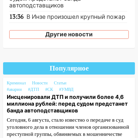
автоподставщиков
13:36
В Инзе произошел крупный пожар
13:00
В суде защитили репутацию
Другие новости
мужчины, которого необоснованно
обвиняли в жестоком обращении с
животными
12:28
Миллион на «льготниках»: в
Ульяновской области перевозчик
Популярное
провернул хитрую схему с чужими
проездными
Криминал
Новости
Статьи
#аварии
#ДТП
#СК
#УМВД
12:10
Ульяновский алиментщик накопил
Инсценировали ДТП и получили более 4,6
120 тысяч долга
миллиона рублей: перед судом предстанет
11:49
Снят режим «Ракетная
банда автоподставщиков
опасность» на территории Ульяновской
Сегодня, 6 августа, стало известно о передаче в суд
области
уголовного дела в отношении членов организованной
11:30
преступной группы, обвиняемых в мошенничестве
Кабмин РФ разрешил до 1 июля