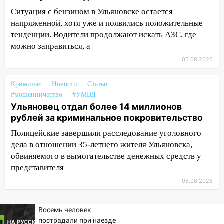
подвез троих незнакомцев на трассе и
Ситуация с бензином в Ульяновске остается
заработал уголовное дело
напряженной, хотя уже и появились положительные
тенденции. Водители продолжают искать АЗС, где
18:14
Прогноз погоды на 6 августа в
можно заправиться, а
Ульяновской области
05.08.2026
18:00
Мотофристайл, рок и силовой
экстрим: в Ульяновске пройдет
Криминал
Новости
Статьи
большой фестиваль «Наше время»
#мошенничество
#УМВД
Ульяновец отдал более 14 миллионов
17:30
Где есть бензин в Ульяновске 5
рублей за криминальное покровительство
августа после рабочего дня: список АЗС
Полицейские завершили расследование уголовного
17:05
«Обыск» по видеосвязи: в
дела в отношении 35-летнего жителя Ульяновска,
Ульяновске задержали 19-летнюю
обвиняемого в вымогательстве денежных средств у
сообщницу мошенников
представителя
16:12
Едва не перерезал горло: в
05.08.2026
Вешкайме посиделки с судимым
знакомым закончились для женщины
больницей
Восемь человек
пострадали при наезде