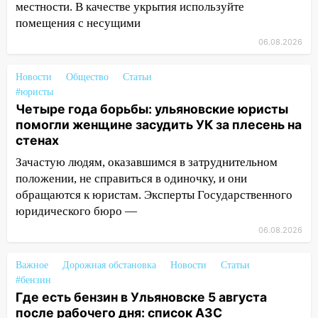
местности. В качестве укрытия используйте
велосипеда
помещения с несущими
07:18
В Ульяновск идет
06.08.2026
тридцатиградусная жара: какая будет
погода в четверг
Новости
Общество
Статьи
#юристы
06:00
Четыре года борьбы: ульяновские
Четыре года борьбы: ульяновские юристы
юристы помогли женщине засудить УК
помогли женщине засудить УК за плесень на
за плесень на стенах
стенах
05:00
Кому 6 августа звезды сулят
Зачастую людям, оказавшимся в затруднительном
прибыль, а кому — испытания на
положении, не справиться в одиночку, и они
прочность
обращаются к юристам. Эксперты Государственного
05.08.2026
юридического бюро —
22:58
Соцсети: на проспекте Тюленева
06.08.2026
ДТП с мотоциклистом
Важное
Дорожная обстановка
Новости
Статьи
20:22
Мошенники обманули 92-летнюю
#бензин
жительницу Ульяновской области
Где есть бензин в Ульяновске 5 августа
после рабочего дня: список АЗС
19:14
Житель Ульяновской области