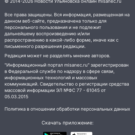
Трудовой горело здание
© 2014-2026 Новости Ульяновска онлайн
misanec.ru
13:00
Водитель без прав врезался в
Все права защищены. Вся информация, размещенная на
припаркованный автомобиль
данном веб-сайте, предназначена только для
персонального пользования и не подлежит
12:37
Переезжал «зебру» на
дальнейшему воспроизведению и/или
велосипеде и попал под колеса
распространению в какой-либо форме, иначе как с
письменного разрешения редакции.
12:18
Вспыхнул изнутри: в
Железнодорожном районе горела дача
Редакция может не разделять мнение авторов.
"Информационный портал misanec.ru" зарегистрирован
11:33
В Засвияжье под колёса авто
в Федеральной службе по надзору в сфере связи,
попал мужчина
информационных технологий и массовых
11:17
В Радищевском районе сгорели
коммуникаций. Свидетельство о регистрации средства
хозяйственные постройки
массовой информации ЭЛ №ФС 77 - 61045 от
05.03.2015
11:00
В Канадее горел жилой дом
Политика в отношении обработки персональных данных
10:18
Губернатор Ульяновской области:
уничтожено четыре беспилотника в
Скачать приложение:
регионе