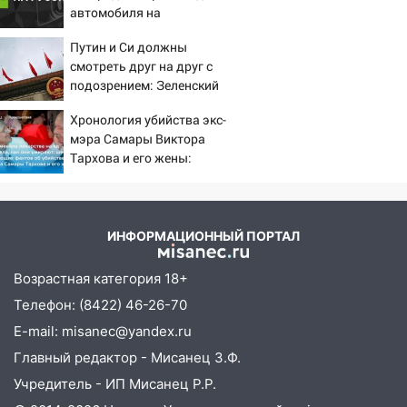
16:06
18-летняя девушка без прав
автомобиля на
перевернулась на мопеде и попала в
пешеходов в Омске
Путин и Си должны
больницу
смотреть друг на друг с
15:59
Ульяновец отдал более 14
подозрением: Зеленский
миллионов рублей за криминальное
поставил задачу своим
Хронология убийства экс-
покровительство
дипломатам
мэра Самары Виктора
15:32
На «кольце» кроссовер сбил 18-
Тархова и его жены:
летнего мопедиста
шесть шокирующих
фактов, новые
15:00
В Ульяновске после тройного ДТП
подробности
госпитализировали 25-летнего байкера
ИНФОРМАЦИОННЫЙ ПОРТАЛ
14:32
На Ульяновскую область
Возрастная категория 18+
надвигается жара
Телефон: (8422) 46-26-70
14:08
Пешеход переходил по «зебре»:
E-mail: misanec@yandex.ru
подробности серьезной аварии на
Фруктовой
Главный редактор - Мисанец З.Ф.
Учредитель - ИП Мисанец Р.Р.
13:30
В Димитровграде на улице