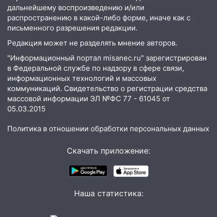
дороги в Ульяновске: фото
дальнейшему воспроизведению и/или
распространению в какой-либо форме, иначе как с
13:17
Непогода в Ульяновске не
письменного разрешения редакции.
закончится сегодня: сильные ливни
Редакция может не разделять мнение авторов.
сохранятся 9 августа
"Информационный портал misanec.ru" зарегистрирован
13:15
Трижды «брал в долг» без спроса:
в Федеральной службе по надзору в сфере связи,
житель Вешкаймского района похитил у
информационных технологий и массовых
знакомого 191 тысячу рублей
коммуникаций. Свидетельство о регистрации средства
массовой информации ЭЛ №ФС 77 - 61045 от
13:14
Ураган оторвал светофор на
05.03.2015
проспекте Филатова в Ульяновске
Политика в отношении обработки персональных данных
13:12
Дерево пробило крышу дома на
Новгородской в Ульяновске и рухнуло
Скачать приложение:
на электрощит
13:10
В Заволжском районе дерево
упало во дворе
Наша статистика:
13:08
Ураган ударил по Ульяновску:
сорванные крыши, поваленные деревья,