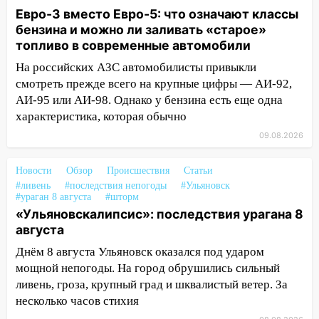
17:15
В Ульяновской области
Евро-3 вместо Евро-5: что означают классы
ремонтируют девять мостов: один уже
бензина и можно ли заливать «старое»
готов, ещё два — почти завершены
топливо в современные автомобили
17:00
«Ульяновскалипсис»: последствия
На российских АЗС автомобилисты привыкли
урагана 8 августа
смотреть прежде всего на крупные цифры — АИ-92,
АИ-95 или АИ-98. Однако у бензина есть еще одна
16:38
Прогноз погоды в Ульяновской
характеристика, которая обычно
области на 9 августа
09.08.2026
16:34
Из-за мощной непогоды в
Ульяновске отменили фестиваль «Наше
Новости
Обзор
Происшествия
Статьи
время»
#ливень
#последствия непогоды
#Ульяновск
#ураган 8 августа
#шторм
16:17
Мелекесский район первым в
«Ульяновскалипсис»: последствия урагана 8
Ульяновской области намолотил более
августа
100 тысяч тонн зерна
Днём 8 августа Ульяновск оказался под ударом
15:17
В колледжи и техникумы
мощной непогоды. На город обрушились сильный
Ульяновской области подали более 10
ливень, гроза, крупный град и шквалистый ветер. За
тысяч заявлений
несколько часов стихия