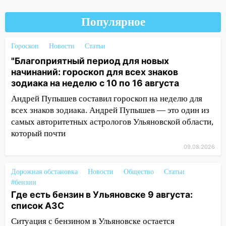
11:00
В Ульяновской области люди в
Популярное
СНТ сидят без света
10:13
Прокуратура подвела итоги
Гороскоп
Новости
Статьи
недели в Ульяновской области
"Благоприятный период для новых
09:18
Из-за ливня заблокировано
начинаний: гороскоп для всех знаков
движение трамваев в Ульяновске
зодиака на неделю с 10 по 16 августа
Андрей Пупышев составил гороскоп на неделю для
09:15
Ураган, изнасилование ребенка,
всех знаков зодиака. Андрей Пупышев — это один из
автоподставы и атака беспилотников:
важные итоги прошедшей недели в
самых авторитетных астрологов Ульяновской области,
Ульяновской области
который почти
09.08.2026
08:20
В Ульяновске восстановили
трамвайную и троллейбусную
Дорожная обстановка
Новости
Общество
Статьи
инфраструктуру после шторма.
#бензин
08:19
Внимание! В Цильнинском районе
Где есть бензин в Ульяновске 9 августа:
пропал 67-летний мужчина
список АЗС
Ситуация с бензином в Ульяновске остается
08:11
На Ульяновск снова надвигается