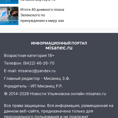
летнюю дочь и не мог
ветром сорвало опалубку со
Итоги 40-дневного плана
сдержать слезы
строящегося дома
Зеленского по
13:54
принуждению к миру: как
В мэрии Ульяновска рассказали,
ответила Россия, полный
как устраняют последствия мощного
разбор провала операции
шторма
Украины от военкора
13:49
Стихия продолжает крушить
Коца
ИНФОРМАЦИОННЫЙ ПОРТАЛ
Ульяновск: дерево рухнуло на дом на
Орджоникидзе
Возрастная категория 18+
Телефон: (8422) 46-26-70
13:47
На Нижней Террасе мощным
ветром вырвало дерево с корнем
E-mail: misanec@yandex.ru
Главный редактор - Мисанец З.Ф.
13:46
Сильный ветер сорвал крышу с
СТО на проспекте Созидателей
Учредитель - ИП Мисанец Р.Р.
© 2014-2026 Новости Ульяновска онлайн
misanec.ru
13:35
Непогода продолжает бить по
транспорту: в Ульяновске трамвай
Все права защищены. Вся информация, размещенная на
сошёл с рельсов
данном веб-сайте, предназначена только для
13:22
Упавшие деревья перекрыли
персонального пользования и не подлежит