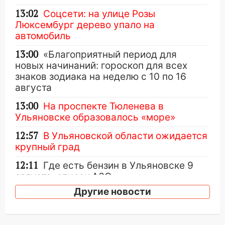
13:02
Соцсети: на улице Розы
Люксембург дерево упало на
автомобиль
13:00
«Благоприятный период для
новых начинаний: гороскоп для всех
знаков зодиака на неделю с 10 по 16
августа
13:00
На проспекте Тюленева в
Ульяновске образовалось «море»
12:57
В Ульяновской области ожидается
крупный град
12:11
Где есть бензин в Ульяновске 9
августа: список АЗС
Другие новости
11:55
Соцсети: светофор упал на
машину во время сильного ливня в
Ульяновске