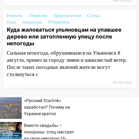
15:04
Фоторепортаж с улиц Ульяновска
08.08.2026
после шторма: поваленные деревья и
затопленные улицы
Новости
Общество
Происшествия
Статьи
#жкх
#непогода
#Ульяновск
14:28
Ураган вырвал остановку на улице
Куда жаловаться ульяновцам на упавшее
Деева в Заволжье
дерево или затопленную улицу после
непогоды
14:26
Жители Ульяновска сами
пытаются расчистить ливнёвки, не
Сильная непогода, обрушившаяся на Ульяновск 8
дождавшись коммунальщиков
августа, принесла городу ливни и шквалистый ветер.
После таких погодных явлений жители могут
14:16
Шторм продолжает ломать город:
столкнуться с
на улице Любови Шевцовой рухнул
светофор
08.08.2026
14:14
Студента из Ульяновска обманули
«Русский Starlink»
мошенники под видом преподавателя
заработал? Почему на
14:12
Куда жаловаться ульяновцам на
Украине кратно
упавшее дерево или затопленную улицу
увеличилась точность
Вместо свадьбы –
попаданий по объектам
после непогоды
похороны: отец смотрел
ВСУ
13:59
на свою мертвую 16-
В Новом городе ураганным