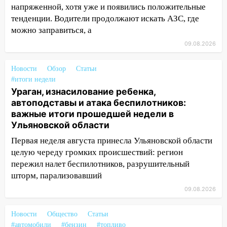
напряженной, хотя уже и появились положительные
непогода
тенденции. Водители продолжают искать АЗС, где
07:30
Евро-3 вместо Евро-5: что
можно заправиться, а
означают классы бензина и можно ли
09.08.2026
заливать «старое» топливо в
современные автомобили
Новости
Обзор
Статьи
06:30
Какая погода будет в Ульяновской
#итоги недели
области днем 9 августа
Ураган, изнасилование ребенка,
автоподставы и атака беспилотников:
05:05
День, когда всё может
важные итоги прошедшей недели в
измениться: гороскоп на 9 августа —
Ульяновской области
три знака получат шанс, который нельзя
Первая неделя августа принесла Ульяновской области
упустить
целую череду громких происшествий: регион
08.08.2026
пережил налет беспилотников, разрушительный
20:10
Во время урагана в Ульяновске на
шторм, парализовавший
Волге перевернулась лодка
09.08.2026
19:55
В Ульяновске упавшее дерево
заблокировало в машине двух женщин
Новости
Общество
Статьи
#автомобили
#бензин
#топливо