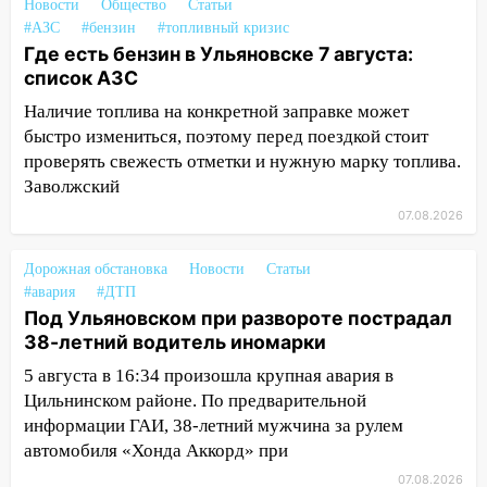
Новости
Общество
Статьи
разработают отечественный прибор для
#АЗС
#бензин
#топливный кризис
цифровой ПЦР
Где есть бензин в Ульяновске 7 августа:
список АЗС
15:47
Ульяновцы могут вернуть деньги
за абонементы закрывшегося фитнес-
Наличие топлива на конкретной заправке может
клуба «Рекорд-Fitness»
быстро измениться, поэтому перед поездкой стоит
проверять свежесть отметки и нужную марку топлива.
15:34
После вмешательства
Заволжский
прокуратуры в селах Ульяновской
области привели в порядок детские
07.08.2026
площадки
Дорожная обстановка
Новости
Статьи
15:27
Прокуратура проверяет
#авария
#ДТП
капремонт школы в селе Кивать
Под Ульяновском при развороте пострадал
38-летний водитель иномарки
15:08
В Кузоватово после прокурорской
проверки обновили разметку на
5 августа в 16:34 произошла крупная авария в
пешеходных переходах
Цильнинском районе. По предварительной
информации ГАИ, 38-летний мужчина за рулем
14:40
На проспекте Гая в Ульяновске
автомобиля «Хонда Аккорд» при
запретили остановку автомобилей на
50-метровом участке
07.08.2026