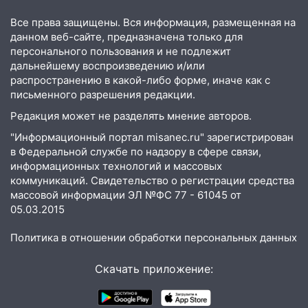
отправили в колонию на 7 и 8 лет
Все права защищены. Вся информация, размещенная на
данном веб-сайте, предназначена только для
09:52
Ночью беспилотники сбили над
персонального пользования и не подлежит
соседними Татарстаном и Саратовской
дальнейшему воспроизведению и/или
областью
распространению в какой-либо форме, иначе как с
09:41
Диана Шурыгина уверовала в
письменного разрешения редакции.
Бога в СИЗО
Редакция может не разделять мнение авторов.
09:35
В Ульяновске директора фирмы
"Информационный портал misanec.ru" зарегистрирован
будут судить за неуплату налогов на 48
в Федеральной службе по надзору в сфере связи,
млн рублей
информационных технологий и массовых
коммуникаций. Свидетельство о регистрации средства
08:22
Подросток на питбайке сбил
массовой информации ЭЛ №ФС 77 - 61045 от
велосипедистку: пострадали двое
05.03.2015
07:20
Жара возвращается: ожидается
Политика в отношении обработки персональных данных
знойный и сухой четверг
Скачать приложение:
06:00
Под Ульяновском при развороте
пострадал 38-летний водитель
иномарки