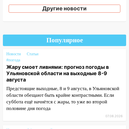
на фестивале «ФормАРТ»
Другие новости
18:11
Ульяновская область стала
пилотным регионом проекта
«Культурное долголетие»
17:16
В реанимацию Ульяновской
Популярное
областной больницы поступили шесть
новых аппаратов ИВЛ
Новости
Статьи
#погода
16:51
В Чердаклинском районе
Жару смоет ливнями: прогноз погоды в
ремонтируют дороги, ставят остановки
Ульяновской области на выходные 8-9
и проводят новое освещение
августа
16:35
В Ульяновске установили ещё
Предстоящие выходные, 8 и 9 августа, в Ульяновской
девять бункеров для крупногабаритного
области обещают быть крайне контрастными. Если
мусора
суббота ещё начнётся с жары, то уже во второй
половине дня погода
16:26
В Ульяновске бесплатно покажут
матч «Волги» под открытым небом
07.08.2026
16:12
В Ульяновском госуниверситете