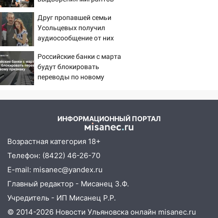
11:38
В Госдуме предложили отменить
ЕГЭ с 2027 года
Друг пропавшей семьи
Усольцевых получил
11:25
В Ульяновске ИИ будет выявлять
аудиосообщение от них
нарушителей на контейнерных
площадках
Российские банки с марта
будут блокировать
11:20
Ульяновская шахматистка
переводы по новому
Валерия Клейменова выиграла два
признаку
золота в составе сборной мира
11:16
В Ульяновске открыли памятную
доску декабристу Кондратию Рылееву
ИНФОРМАЦИОННЫЙ ПОРТАЛ
10:40
В Ульяновске спасатели ночью
Возрастная категория 18+
нашли потерявшегося в заброшенных
Телефон: (8422) 46-26-70
садах 79-летнего мужчину
E-mail: misanec@yandex.ru
10:26
На нескольких улицах Ульяновска
Главный редактор - Мисанец З.Ф.
временно отключили холодную воду
Учредитель - ИП Мисанец Р.Р.
10:14
В Ульяновске двоих участников
© 2014-2026 Новости Ульяновска онлайн
misanec.ru
коррупционной схемы при ЦГКБ