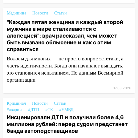
14:22
В Новом городе 8 августа пройдет
Медицина
Новости
Статьи
большой фестиваль «Наше время» с
"Каждая пятая женщина и каждый второй
мотофристайлом и концертом
мужчина в мире сталкиваются с
«Мураками»
алопецией": врач рассказал, чем может
14:04
Жару смоет ливнями: прогноз
быть вызвано облысение и как с этим
погоды в Ульяновской области на
справиться
выходные 8-9 августа
Волосы для многих — не просто вопрос эстетики, а
13:30
В Ульяновске транспортные
часть идентичности. Когда они начинают выпадать,
полицейские проведут акцию «Час
это становится испытанием. По данным Всемирной
пассажира»
организации
07.08.2026
13:20
В Ульяновске за один день
обокрали женщину на пляже и
Криминал
подростка в сквере
Новости
Статьи
#аварии
#ДТП
#СК
#УМВД
13:01
В Димитровграде мужчина
Инсценировали ДТП и получили более 4,6
выбросил из машины страйкбольную
миллиона рублей: перед судом предстанет
гранату: его задержали
банда автоподставщиков