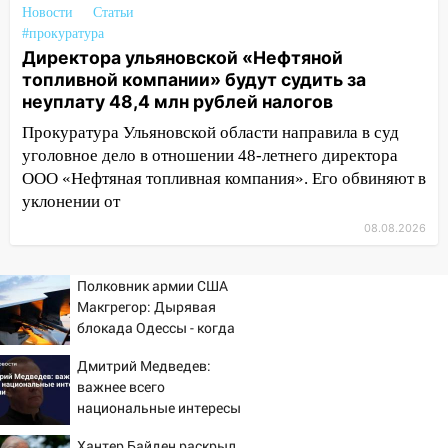
13:08
Ураган ударил по Ульяновску:
Новости
Статьи
сорванные крыши, поваленные деревья,
#прокуратура
затопленные улицы и остановившиеся
Директора ульяновской «Нефтяной
трамваи
топливной компании» будут судить за
неуплату 48,4 млн рублей налогов
12:17
Ульяновск накрыл крупный град:
после ливня город снова уходит под
Прокуратура Ульяновской области направила в суд
воду
уголовное дело в отношении 48-летнего директора
ООО «Нефтяная топливная компания». Его обвиняют в
12:12
Прокуратура взяла на контроль
уклонении от
ДТП с шестилетним ребёнком на улице
Федерации
08.08.2026
12:01
Пьяная женщина сбила
Полковник армии США
шестилетнего ребёнка на улице
Макгрегор: Дырявая
Федерации: возбуждено уголовное дело
блокада Одессы - когда
11:16
В Ульяновске ищут 37-летнего
же в командовании ВМФ
Дмитрий Медведев:
мужчину, пропавшего ещё 19 июля
России за это полетят
важнее всего
головы?
10:30
От мотофристайла до прогулки с
национальные интересы
хаски: куда сходить в Ульяновской
России
Хантер Байден раскрыл