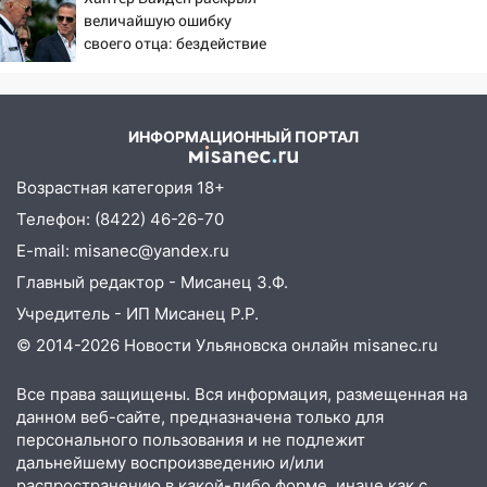
области 8–9 августа
величайшую ошибку
10:11
Директора ульяновской
своего отца: бездействие
«Нефтяной топливной компании» будут
против Трампа
судить за неуплату 48,4 млн рублей
налогов
ИНФОРМАЦИОННЫЙ ПОРТАЛ
09:28
Дети на дорогах: пострадали
велосипедисты, мотоциклисты и
Возрастная категория 18+
пешеходы. Обзор крупных аварий в
Телефон: (8422) 46-26-70
Ульяновской области
E-mail: misanec@yandex.ru
08:30
Поджог со свечой, 16 сгоревших
Главный редактор - Мисанец З.Ф.
домов и выстрел за водку
Учредитель - ИП Мисанец Р.Р.
07:50
Какая погоды будет днем 8
© 2014-2026 Новости Ульяновска онлайн
misanec.ru
августа
06:45
Все права защищены. Вся информация, размещенная на
Императорский мост в
данном веб-сайте, предназначена только для
Ульяновске останется закрытым до
персонального пользования и не подлежит
утра 10 августа
дальнейшему воспроизведению и/или
05:18
Судьба готовит сюрприз: гороскоп
распространению в какой-либо форме, иначе как с