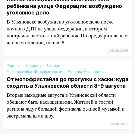
ребёнка на улице Федерации: возбуждено
13:22
Упавшие деревья перекрыли
уголовное дело
дороги в Ульяновске: фото
В Ульяновске возбуждено уголовное дело после
13:17
Непогода в Ульяновске не
ночного ДТП на улице Федерации, в котором
закончится сегодня: сильные ливни
пострадал шестилетний ребёнок. По предварительным
сохранятся 9 августа
данным полиции, ночью 8
13:15
Трижды «брал в долг» без спроса:
08.08.2026
житель Вешкаймского района похитил у
знакомого 191 тысячу рублей
Афиша
Новости
Статьи
#афиша событий на выходные
#афиша Ульяновска
13:14
Ураган оторвал светофор на
От мотофристайла до прогулки с хаски: куда
проспекте Филатова в Ульяновске
сходить в Ульяновской области 8–9 августа
13:12
Дерево пробило крышу дома на
Вторые выходные августа в Ульяновской области
Новгородской в Ульяновске и рухнуло
обещают быть насыщенными. Жителей и гостей
на электрощит
региона ждут большой фестиваль с живой музыкой и
экстремальными шоу,
13:10
В Заволжском районе дерево
упало во дворе
08.08.2026