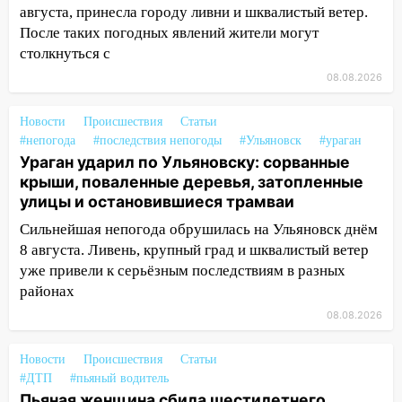
августа, принесла городу ливни и шквалистый ветер.
13:59
В Новом городе ураганным
После таких погодных явлений жители могут
ветром сорвало опалубку со
столкнуться с
строящегося дома
08.08.2026
13:54
В мэрии Ульяновска рассказали,
Новости
как устраняют последствия мощного
Происшествия
Статьи
#непогода
#последствия непогоды
#Ульяновск
#ураган
шторма
Ураган ударил по Ульяновску: сорванные
13:49
Стихия продолжает крушить
крыши, поваленные деревья, затопленные
Ульяновск: дерево рухнуло на дом на
улицы и остановившиеся трамваи
Орджоникидзе
Сильнейшая непогода обрушилась на Ульяновск днём
13:47
На Нижней Террасе мощным
8 августа. Ливень, крупный град и шквалистый ветер
ветром вырвало дерево с корнем
уже привели к серьёзным последствиям в разных
районах
13:46
Сильный ветер сорвал крышу с
08.08.2026
СТО на проспекте Созидателей
13:35
Непогода продолжает бить по
Новости
Происшествия
Статьи
транспорту: в Ульяновске трамвай
#ДТП
#пьяный водитель
сошёл с рельсов
Пьяная женщина сбила шестилетнего