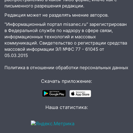
на 8 августа — кому повезет с
письменного разрешения редакции.
деньгами, а кого ждет неожиданная
Редакция может не разделять мнение авторов.
встреча
"Информационный портал misanec.ru" зарегистрирован
04:47
В Ульяновской области объявили
в Федеральной службе по надзору в сфере связи,
ракетную опасность: звучат сирены
информационных технологий и массовых
коммуникаций. Свидетельство о регистрации средства
07.08.2026
массовой информации ЭЛ №ФС 77 - 61045 от
20:40
Ульяновские аграрии смогут
05.03.2015
купить тракторы с отсрочкой платежа
до декабря
Политика в отношении обработки персональных данных
19:34
В следственном управлении
Скачать приложение:
состоялось торжественное
мероприятие, приуроченное к
празднованию Дня сотрудника органов
следствия Российской Федерации
Наша статистика:
19:30
Ульяновцев приглашают
поддержать «Симбирскую чебурашку»
на фестивале «ФормАРТ»