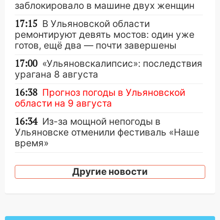
заблокировало в машине двух женщин
17:15
В Ульяновской области
ремонтируют девять мостов: один уже
готов, ещё два — почти завершены
17:00
«Ульяновскалипсис»: последствия
урагана 8 августа
16:38
Прогноз погоды в Ульяновской
области на 9 августа
16:34
Из-за мощной непогоды в
Ульяновске отменили фестиваль «Наше
время»
16:17
Мелекесский район первым в
Другие новости
Ульяновской области намолотил более
100 тысяч тонн зерна
15:17
В колледжи и техникумы
Ульяновской области подали более 10