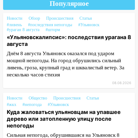
тысяч заявлений
Популярное
15:04
Фоторепортаж с улиц Ульяновска
Новости
Обзор
Происшествия
Статьи
после шторма: поваленные деревья и
#ливень
#последствия непогоды
#Ульяновск
затопленные улицы
#ураган 8 августа
#шторм
«Ульяновскалипсис»: последствия урагана 8
14:28
Ураган вырвал остановку на улице
августа
Деева в Заволжье
Днём 8 августа Ульяновск оказался под ударом
14:26
Жители Ульяновска сами
мощной непогоды. На город обрушились сильный
пытаются расчистить ливнёвки, не
ливень, гроза, крупный град и шквалистый ветер. За
дождавшись коммунальщиков
несколько часов стихия
14:16
Шторм продолжает ломать город:
08.08.2026
на улице Любови Шевцовой рухнул
светофор
Новости
Общество
Происшествия
Статьи
#жкх
14:14
#непогода
#Ульяновск
Студента из Ульяновска обманули
Куда жаловаться ульяновцам на упавшее
мошенники под видом преподавателя
дерево или затопленную улицу после
14:12
Куда жаловаться ульяновцам на
непогоды
упавшее дерево или затопленную улицу
Сильная непогода, обрушившаяся на Ульяновск 8
после непогоды