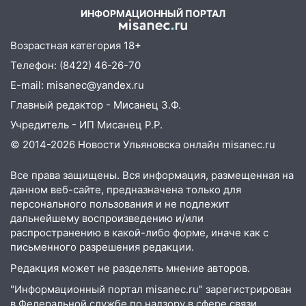
ИНФОРМАЦИОННЫЙ ПОРТАЛ
23:20
Прогноз погоды на 7 августа в
Ульяновской области
Возрастная категория 18+
20:04
Ульяновцев приглашают на забег,
Телефон: (8422) 46-26-70
посвящённый Дню воздушного флота
E-mail: misanec@yandex.ru
России
Главный редактор - Мисанец З.Ф.
19:12
В Ульяновской области
Учредитель - ИП Мисанец Р.Р.
руководителя частной компании
наказали за сокрытие прошлого своего
© 2014-2026 Новости Ульяновска онлайн
misanec.ru
сотрудник
Все права защищены. Вся информация, размещенная на
18:02
В Ульяновск едут звезды
данном веб-сайте, предназначена только для
баскетбола!
персонального пользования и не подлежит
дальнейшему воспроизведению и/или
17:08
Ульяновский областной суд
распространению в какой-либо форме, иначе как с
оставил в силе приговор руководству
письменного разрешения редакции.
«УльяновскФармации» за махинации на
Редакция может не разделять мнение авторов.
3,2 млн рублей
"Информационный портал misanec.ru" зарегистрирован
16:09
Ветераны легкой атлетики из
в Федеральной службе по надзору в сфере связи,