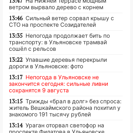
13:47
На Нижней Террасе мощным
ветром вырвало дерево с корнем
13:46
Сильный ветер сорвал крышу с
СТО на проспекте Созидателей
13:35
Непогода продолжает бить по
транспорту: в Ульяновске трамвай
сошёл с рельсов
13:22
Упавшие деревья перекрыли
дороги в Ульяновске: фото
13:17
Непогода в Ульяновске не
закончится сегодня: сильные ливни
сохранятся 9 августа
13:15
Трижды «брал в долг» без спроса:
житель Вешкаймского района похитил у
знакомого 191 тысячу рублей
13:14
Ураган оторвал светофор на
проспекте Филатова в Ульяновске