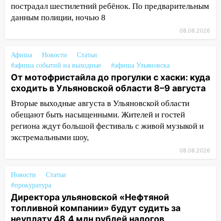
пострадал шестилетний ребёнок. По предварительным
10:40
В Ульяновске спасатели ночью
данным полиции, ночью 8
нашли потерявшегося в заброшенных
08.08.2026
садах 79-летнего мужчину
10:26
На нескольких улицах Ульяновска
Афиша
Новости
Статьи
временно отключили холодную воду
#афиша событий на выходные
#афиша Ульяновска
От мотофристайла до прогулки с хаски: куда
10:14
В Ульяновске двоих участников
сходить в Ульяновской области 8–9 августа
коррупционной схемы при ЦГКБ
Вторые выходные августа в Ульяновской области
отправили в колонию на 7 и 8 лет
обещают быть насыщенными. Жителей и гостей
09:52
Ночью беспилотники сбили над
региона ждут большой фестиваль с живой музыкой и
соседними Татарстаном и Саратовской
экстремальными шоу,
областью
08.08.2026
09:41
Диана Шурыгина уверовала в
Бога в СИЗО
Новости
Статьи
#прокуратура
09:35
В Ульяновске директора фирмы
Директора ульяновской «Нефтяной
будут судить за неуплату налогов на 48
топливной компании» будут судить за
млн рублей
неуплату 48,4 млн рублей налогов