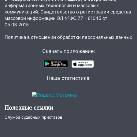
Ульяновска успешно выступили на
информационных технологий и массовых
Чемпионате России
коммуникаций. Свидетельство о регистрации средства
массовой информации ЭЛ №ФС 77 - 61045 от
16:02
В Ульяновской области убрали
05.03.2015
более 28% площадей зерновых и
зернобобовых культур
Политика в отношении обработки персональных данных
15:51
Бросила кирпич в жену брата: в
Скачать приложение:
Ульяновской области завели дело на
агрессивную женщину
15:47
На улице Радищева сбили
курьера: крупная авария в Ульяновске
Наша статистика:
15:15
Проводил до квартиры и ограбил:
новый кавалер женщины оказался
рецидивистом
Полезные ссылки
14:26
В Ульяновске ограничат движение
Служба судебных приставов
по улице Ефремова
14:23
67% ульяновцев готовы