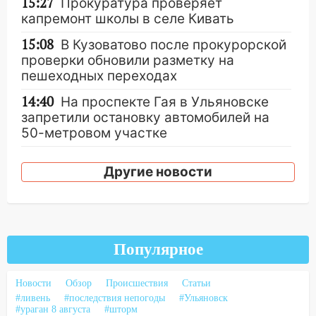
15:27
Прокуратура проверяет
капремонт школы в селе Кивать
15:08
В Кузоватово после прокурорской
проверки обновили разметку на
пешеходных переходах
14:40
На проспекте Гая в Ульяновске
запретили остановку автомобилей на
50-метровом участке
14:22
В Новом городе 8 августа пройдет
Другие новости
большой фестиваль «Наше время» с
мотофристайлом и концертом
«Мураками»
14:04
Жару смоет ливнями: прогноз
погоды в Ульяновской области на
Популярное
выходные 8-9 августа
Новости
Обзор
Происшествия
Статьи
13:30
В Ульяновске транспортные
#ливень
#последствия непогоды
#Ульяновск
полицейские проведут акцию «Час
#ураган 8 августа
#шторм