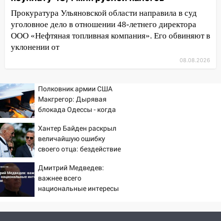
08:22
Подросток на питбайке сбил
Прокуратура Ульяновской области направила в суд
велосипедистку: пострадали двое
уголовное дело в отношении 48-летнего директора
ООО «Нефтяная топливная компания». Его обвиняют в
07:20
Жара возвращается: ожидается
уклонении от
знойный и сухой четверг
08.08.2026
06:00
Под Ульяновском при развороте
пострадал 38-летний водитель
Полковник армии США
иномарки
Макгрегор: Дырявая
05:00
блокада Одессы - когда
«Каждая пятая женщина и каждый
же в командовании ВМФ
второй мужчина в мире сталкиваются с
Хантер Байден раскрыл
России за это полетят
алопецией»: врач рассказал, чем может
величайшую ошибку
головы?
быть вызвано облысение и как с этим
своего отца: бездействие
справиться
против Трампа
Дмитрий Медведев:
03:30
Гороскоп на 7 августа: пятница
важнее всего
принесет прилив творческой энергии и
национальные интересы
отличные шансы исправить старые
России
ошибки
06.08.2026