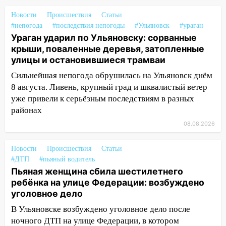
Новости
Происшествия
Статьи
11:50
Заснул рядом с ребёнком и
#непогода
#последствия непогоды
#Ульяновск
#ураган
случайно задушил его: суд вынес
Ураган ударил по Ульяновску: сорванные
приговор
крыши, поваленные деревья, затопленные
11:38
В Ленинском районе пожар
улицы и остановившиеся трамваи
полностью уничтожил дачный дом и
Сильнейшая непогода обрушилась на Ульяновск днём
сарай
8 августа. Ливень, крупный град и шквалистый ветер
уже привели к серьёзным последствиям в разных
11:38
В Госдуме предложили отменить
районах
ЕГЭ с 2027 года
08.08.2026
11:25
В Ульяновске ИИ будет выявлять
нарушителей на контейнерных
Новости
Происшествия
Статьи
площадках
#ДТП
#пьяный водитель
11:20
Ульяновская шахматистка
Пьяная женщина сбила шестилетнего
Валерия Клейменова выиграла два
ребёнка на улице Федерации: возбуждено
золота в составе сборной мира
уголовное дело
В Ульяновске возбуждено уголовное дело после
11:16
В Ульяновске открыли памятную
ночного ДТП на улице Федерации, в котором
доску декабристу Кондратию Рылееву