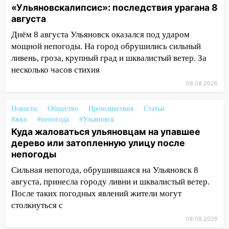
пассажира»
«Ульяновскалипсис»: последствия урагана 8
августа
13:20
В Ульяновске за один день
обокрали женщину на пляже и
Днём 8 августа Ульяновск оказался под ударом
подростка в сквере
мощной непогоды. На город обрушились сильный
ливень, гроза, крупный град и шквалистый ветер. За
13:01
В Димитровграде мужчина
несколько часов стихия
выбросил из машины страйкбольную
гранату: его задержали
08.08.2026
12:34
На Ульяновскую область
Новости
Общество
Происшествия
Статьи
надвигается сильнейшая непогода: град
#жкх
#непогода
#Ульяновск
и шквал до 27 м/с
Куда жаловаться ульяновцам на упавшее
дерево или затопленную улицу после
12:31
Ульяновец хотел купить иномарку
непогоды
из Европы и потерял 760 тысяч рублей
Сильная непогода, обрушившаяся на Ульяновск 8
12:20
В Чердаклинском районе
августа, принесла городу ливни и шквалистый ветер.
столкнулись «Лада» и Chevrolet:
После таких погодных явлений жители могут
пострадал 14-летний подросток
столкнуться с
12:00
Где есть бензин в Ульяновске 7
08.08.2026
августа: список АЗС