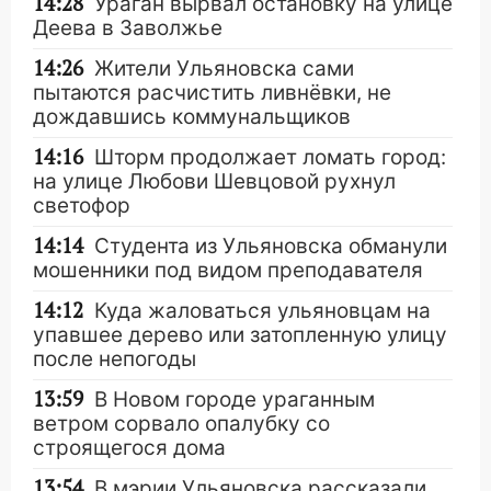
14:28
Ураган вырвал остановку на улице
Деева в Заволжье
14:26
Жители Ульяновска сами
пытаются расчистить ливнёвки, не
дождавшись коммунальщиков
14:16
Шторм продолжает ломать город:
на улице Любови Шевцовой рухнул
светофор
14:14
Студента из Ульяновска обманули
мошенники под видом преподавателя
14:12
Куда жаловаться ульяновцам на
упавшее дерево или затопленную улицу
после непогоды
13:59
В Новом городе ураганным
ветром сорвало опалубку со
строящегося дома
13:54
В мэрии Ульяновска рассказали,