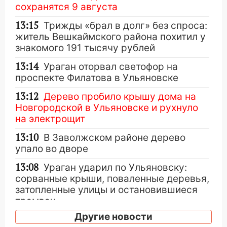
сохранятся 9 августа
13:15
Трижды «брал в долг» без спроса:
житель Вешкаймского района похитил у
знакомого 191 тысячу рублей
13:14
Ураган оторвал светофор на
проспекте Филатова в Ульяновске
13:12
Дерево пробило крышу дома на
Новгородской в Ульяновске и рухнуло
на электрощит
13:10
В Заволжском районе дерево
упало во дворе
13:08
Ураган ударил по Ульяновску:
сорванные крыши, поваленные деревья,
затопленные улицы и остановившиеся
трамваи
Другие новости
12:17
Ульяновск накрыл крупный град: