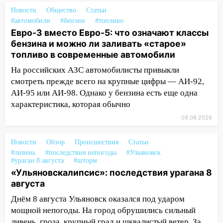
ракетную опасность: звучат сирены
Новости
Общество
Статьи
07.08.2026
#автомобили
#бензин
#топливо
20:40
Ульяновские аграрии смогут
Евро-3 вместо Евро-5: что означают классы
купить тракторы с отсрочкой платежа
бензина и можно ли заливать «старое»
до декабря
топливо в современные автомобили
На российских АЗС автомобилисты привыкли
19:34
В следственном управлении
смотреть прежде всего на крупные цифры — АИ-92,
состоялось торжественное
АИ-95 или АИ-98. Однако у бензина есть еще одна
мероприятие, приуроченное к
празднованию Дня сотрудника органов
характеристика, которая обычно
следствия Российской Федерации
09.08.2026
19:30
Ульяновцев приглашают
Новости
Обзор
Происшествия
Статьи
поддержать «Симбирскую чебурашку»
#ливень
#последствия непогоды
#Ульяновск
на фестивале «ФормАРТ»
#ураган 8 августа
#шторм
«Ульяновскалипсис»: последствия урагана 8
18:11
Ульяновская область стала
августа
пилотным регионом проекта
«Культурное долголетие»
Днём 8 августа Ульяновск оказался под ударом
мощной непогоды. На город обрушились сильный
17:23
Прогноз погоды в Ульяновской
ливень, гроза, крупный град и шквалистый ветер. За