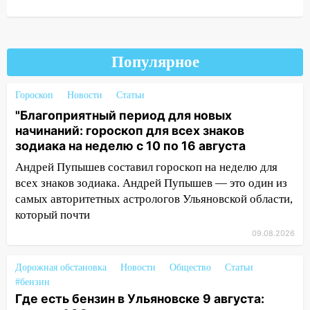
после ливня город снова уходит под
воду
12:12
Прокуратура взяла на контроль
ДТП с шестилетним ребёнком на улице
Популярное
Федерации
Гороскоп
Новости
Статьи
12:01
Пьяная женщина сбила
"Благоприятный период для новых
шестилетнего ребёнка на улице
начинаний: гороскоп для всех знаков
Федерации: возбуждено уголовное дело
зодиака на неделю с 10 по 16 августа
11:16
В Ульяновске ищут 37-летнего
Андрей Пупышев составил гороскоп на неделю для
мужчину, пропавшего ещё 19 июля
всех знаков зодиака. Андрей Пупышев — это один из
10:30
От мотофристайла до прогулки с
самых авторитетных астрологов Ульяновской области,
хаски: куда сходить в Ульяновской
который почти
области 8–9 августа
09.08.2026
10:11
Директора ульяновской
Дорожная обстановка
«Нефтяной топливной компании» будут
Новости
Общество
Статьи
#бензин
судить за неуплату 48,4 млн рублей
Где есть бензин в Ульяновске 9 августа:
налогов