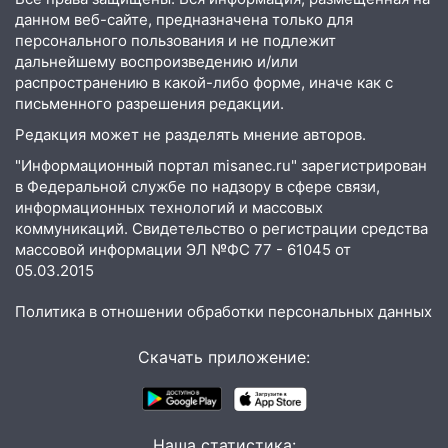
«Мураками»
данном веб-сайте, предназначена только для
14:04
Жару смоет ливнями: прогноз
персонального пользования и не подлежит
погоды в Ульяновской области на
дальнейшему воспроизведению и/или
выходные 8-9 августа
распространению в какой-либо форме, иначе как с
письменного разрешения редакции.
13:30
В Ульяновске транспортные
Редакция может не разделять мнение авторов.
полицейские проведут акцию «Час
пассажира»
"Информационный портал misanec.ru" зарегистрирован
в Федеральной службе по надзору в сфере связи,
13:20
В Ульяновске за один день
информационных технологий и массовых
обокрали женщину на пляже и
коммуникаций. Свидетельство о регистрации средства
подростка в сквере
массовой информации ЭЛ №ФС 77 - 61045 от
05.03.2015
13:01
В Димитровграде мужчина
выбросил из машины страйкбольную
Политика в отношении обработки персональных данных
гранату: его задержали
Скачать приложение:
12:34
На Ульяновскую область
надвигается сильнейшая непогода: град
и шквал до 27 м/с
12:31
Ульяновец хотел купить иномарку
Наша статистика: