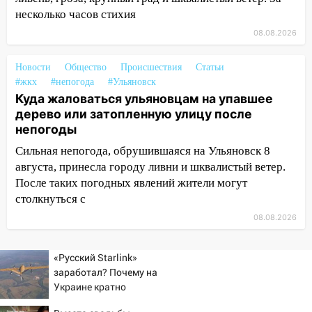
области на 8 августа
несколько часов стихия
17:16
В реанимацию Ульяновской
08.08.2026
областной больницы поступили шесть
новых аппаратов ИВЛ
Новости
Общество
Происшествия
Статьи
#жкх
#непогода
#Ульяновск
16:51
В Чердаклинском районе
Куда жаловаться ульяновцам на упавшее
ремонтируют дороги, ставят остановки
дерево или затопленную улицу после
и проводят новое освещение
непогоды
16:35
В Ульяновске установили ещё
Сильная непогода, обрушившаяся на Ульяновск 8
девять бункеров для крупногабаритного
августа, принесла городу ливни и шквалистый ветер.
мусора
После таких погодных явлений жители могут
16:26
В Ульяновске бесплатно покажут
столкнуться с
матч «Волги» под открытым небом
08.08.2026
16:12
В Ульяновском госуниверситете
разработают отечественный прибор для
«Русский Starlink»
цифровой ПЦР
заработал? Почему на
Украине кратно
15:47
Ульяновцы могут вернуть деньги
увеличилась точность
за абонементы закрывшегося фитнес-