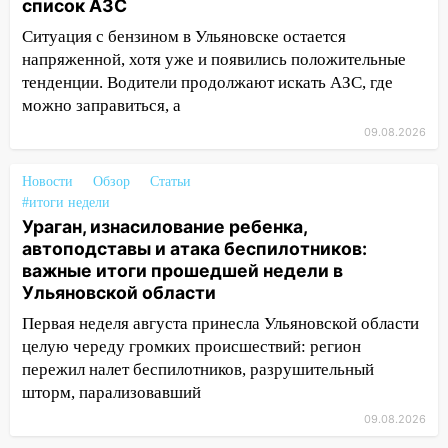
список АЗС
09:28
Дети на дорогах: пострадали
Ситуация с бензином в Ульяновске остается
велосипедисты, мотоциклисты и
напряженной, хотя уже и появились положительные
пешеходы. Обзор крупных аварий в
тенденции. Водители продолжают искать АЗС, где
Ульяновской области
можно заправиться, а
08:30
Поджог со свечой, 16 сгоревших
09.08.2026
домов и выстрел за водку
07:50
Новости
Какая погоды будет днем 8
Обзор
Статьи
#итоги недели
августа
Ураган, изнасилование ребенка,
06:45
Императорский мост в
автоподставы и атака беспилотников:
Ульяновске останется закрытым до
важные итоги прошедшей недели в
утра 10 августа
Ульяновской области
05:18
Первая неделя августа принесла Ульяновской области
Судьба готовит сюрприз: гороскоп
на 8 августа — кому повезет с
целую череду громких происшествий: регион
деньгами, а кого ждет неожиданная
пережил налет беспилотников, разрушительный
встреча
шторм, парализовавший
09.08.2026
04:47
В Ульяновской области объявили