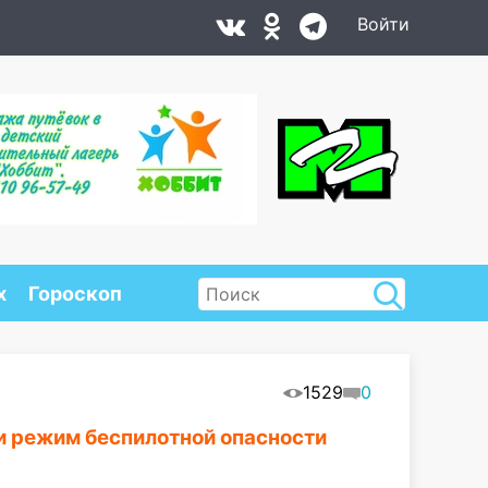
Войти
х
Гороскоп
1529
0
и режим беспилотной опасности