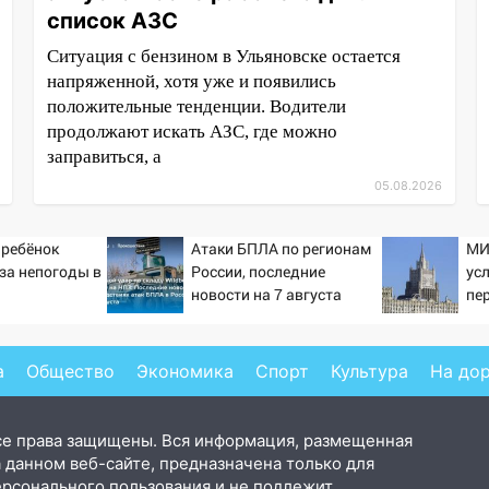
список АЗС
Ситуация с бензином в Ульяновске остается
напряженной, хотя уже и появились
положительные тенденции. Водители
продолжают искать АЗС, где можно
заправиться, а
05.08.2026
 ребёнок
Атаки БПЛА по регионам
МИ
-за непогоды в
России, последние
ус
новости на 7 августа
пе
2026: последствия, атаки
Ук
на склады Wildberries,
состояние пострадавших
а
Общество
Экономика
Спорт
Культура
На до
се права защищены. Вся информация, размещенная
 данном веб-сайте, предназначена только для
ерсонального пользования и не подлежит