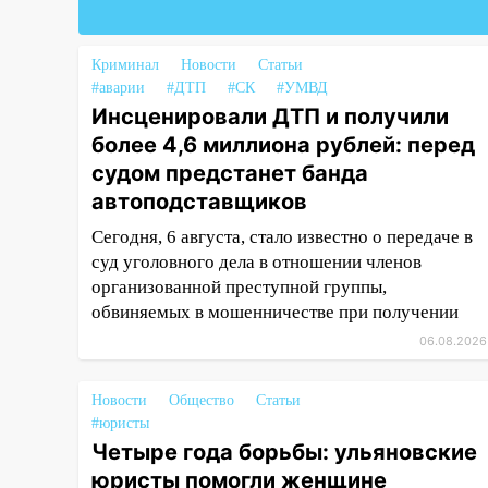
18:02
В Ульяновск едут звезды
баскетбола!
Криминал
Новости
Статьи
#аварии
#ДТП
#СК
#УМВД
17:08
Ульяновский областной
Инсценировали ДТП и получили
суд оставил в силе приговор
более 4,6 миллиона рублей: перед
руководству
«УльяновскФармации» за
судом предстанет банда
махинации на 3,2 млн рублей
автоподставщиков
16:09
Ветераны легкой
Сегодня, 6 августа, стало известно о передаче в
атлетики из Ульяновска
суд уголовного дела в отношении членов
успешно выступили на
организованной преступной группы,
Чемпионате России
обвиняемых в мошенничестве при получении
06.08.2026
16:02
В Ульяновской области
убрали более 28% площадей
зерновых и зернобобовых
Новости
Общество
Статьи
культур
#юристы
Четыре года борьбы: ульяновские
15:51
Бросила кирпич в жену
юристы помогли женщине
брата: в Ульяновской области