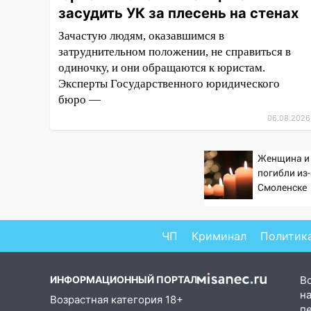
засудить УК за плесень на стенах
завели дело на агрессивную
женщину
Зачастую людям, оказавшимся в
затруднительном положении, не справиться в
15:47
На улице Радищева
одиночку, и они обращаются к юристам.
сбили курьера: крупная авария
в Ульяновске
Эксперты Государственного юридического
бюро —
15:15
Проводил до квартиры и
06.08.2026
ограбил: новый кавалер
женщины оказался
рецидивистом
Женщина и
погибли из
14:26
В Ульяновске ограничат
Смоленске
движение по улице Ефремова
14:23
67% ульяновцев готовы
ЧП
Криминал
Политик
передумать увольняться, если
им повысят зарплату
14:01
Инсценировали ДТП и
ИНФОРМАЦИОННЫЙ ПОРТАЛ
В
получили более 4,6 миллиона
на
Возрастная категория 18+
рублей: перед судом
п