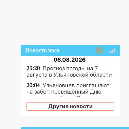
Новость часа
06.08.2026
23:20
Прогноз погоды на 7
августа в Ульяновской области
20:04
Ульяновцев приглашают
на забег, посвящённый Дню
воздушного флота России
Другие новости
19:12
В Ульяновской области
руководителя частной
компании наказали за сокрытие
прошлого своего сотрудник