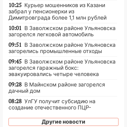
10:25
Курьер мошенников из Казани
забрал у пенсионерки из
Димитровграда более 1,1 млн рублей
10:01
В Заволжском районе Ульяновска
загорелся легковой автомобиль
09:51
В Заволжском районе Ульяновска
загорелись промышленные отходы
09:45
В Заволжском районе Ульяновска
загорелся гаражный бокс:
эвакуировались четыре человека
09:28
В Майнском районе загорелся
дачный дом
08:28
УлГУ получит субсидию на
создание отечественного ПЦР-
анализатора
Другие новости
07:17
Какая погода ждёт Ульяновскую