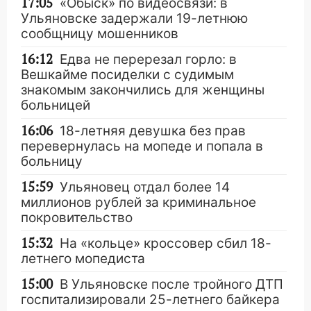
17:05
«Обыск» по видеосвязи: в
Ульяновске задержали 19-летнюю
сообщницу мошенников
16:12
Едва не перерезал горло: в
Вешкайме посиделки с судимым
знакомым закончились для женщины
больницей
16:06
18-летняя девушка без прав
перевернулась на мопеде и попала в
больницу
15:59
Ульяновец отдал более 14
миллионов рублей за криминальное
покровительство
15:32
На «кольце» кроссовер сбил 18-
летнего мопедиста
15:00
В Ульяновске после тройного ДТП
госпитализировали 25-летнего байкера