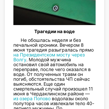
Трагедии на воде
Не обошлась неделя и без
печальной хроники. Вечером 8
июня трагедия разыгралась прямо
на Президентском мосту через
Волгу
. Молодой мужчина
остановил свой автомобиль на
переправе, после чего оказался в
воде. От полученных травм он
погиб, обстоятельства ЧП сейчас
выясняются. Еще один
смертельный случай произошел 11
июня в Чердаклинском районе —
из озера Попово
водолазы около
полутора часов извлекали тело 40-
летнего мужчины. По