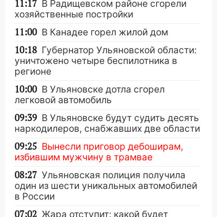
11:17
В Радищевском районе сгорели
хозяйственные постройки
11:00
В Канадее горел жилой дом
10:18
Губернатор Ульяновской области:
уничтожено четыре беспилотника в
регионе
10:00
В Ульяновске дотла сгорел
легковой автомобиль
09:39
В Ульяновске будут судить десять
наркодилеров, снабжавших две области
09:25
Вынесли приговор дебоширам,
избившим мужчину в трамвае
08:27
Ульяновская полиция получила
один из шести уникальных автомобилей
в России
07:02
Жара отступит: какой будет