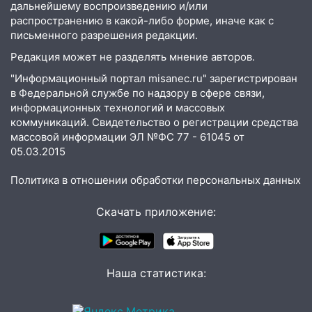
дальнейшему воспроизведению и/или
11:33
В Засвияжье под колёса авто
распространению в какой-либо форме, иначе как с
попал мужчина
письменного разрешения редакции.
11:17
В Радищевском районе сгорели
Редакция может не разделять мнение авторов.
хозяйственные постройки
"Информационный портал misanec.ru" зарегистрирован
в Федеральной службе по надзору в сфере связи,
11:00
В Канадее горел жилой дом
информационных технологий и массовых
коммуникаций. Свидетельство о регистрации средства
10:18
Губернатор Ульяновской области:
массовой информации ЭЛ №ФС 77 - 61045 от
уничтожено четыре беспилотника в
05.03.2015
регионе
10:00
В Ульяновске дотла сгорел
Политика в отношении обработки персональных данных
легковой автомобиль
Скачать приложение:
09:39
В Ульяновске будут судить десять
наркодилеров, снабжавших две области
09:25
Вынесли приговор дебоширам,
Наша статистика:
избившим мужчину в трамвае
08:27
Ульяновская полиция получила