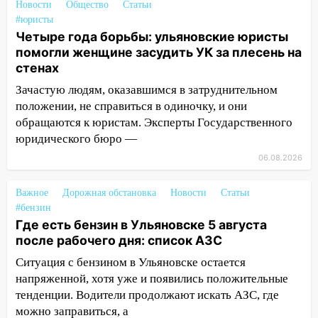
Новости
Общество
Статьи
05:00
Кому 6 августа звезды сулят
#юристы
прибыль, а кому — испытания на
Четыре года борьбы: ульяновские юристы
прочность
помогли женщине засудить УК за плесень на
стенах
05.08.2026
Зачастую людям, оказавшимся в затруднительном
22:58
Соцсети: на проспекте Тюленева
положении, не справиться в одиночку, и они
ДТП с мотоциклистом
обращаются к юристам. Эксперты Государственного
20:22
Мошенники обманули 92-летнюю
юридического бюро —
жительницу Ульяновской области
06.08.2026
19:14
Житель Ульяновской области
подвез троих незнакомцев на трассе и
Важное
Дорожная обстановка
Новости
Статьи
заработал уголовное дело
#бензин
Где есть бензин в Ульяновске 5 августа
18:14
Прогноз погоды на 6 августа в
после рабочего дня: список АЗС
Ульяновской области
Ситуация с бензином в Ульяновске остается
18:00
Мотофристайл, рок и силовой
напряженной, хотя уже и появились положительные
экстрим: в Ульяновске пройдет
тенденции. Водители продолжают искать АЗС, где
большой фестиваль «Наше время»
можно заправиться, а