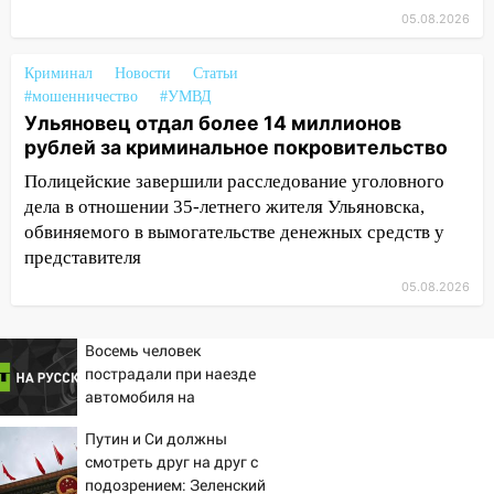
17:30
Где есть бензин в Ульяновске 5
05.08.2026
августа после рабочего дня: список АЗС
Криминал
Новости
Статьи
17:05
«Обыск» по видеосвязи: в
#мошенничество
#УМВД
Ульяновске задержали 19-летнюю
Ульяновец отдал более 14 миллионов
сообщницу мошенников
рублей за криминальное покровительство
16:12
Едва не перерезал горло: в
Полицейские завершили расследование уголовного
Вешкайме посиделки с судимым
дела в отношении 35-летнего жителя Ульяновска,
знакомым закончились для женщины
обвиняемого в вымогательстве денежных средств у
больницей
представителя
16:06
18-летняя девушка без прав
05.08.2026
перевернулась на мопеде и попала в
больницу
Восемь человек
пострадали при наезде
15:59
Ульяновец отдал более 14
автомобиля на
миллионов рублей за криминальное
пешеходов в Омске
покровительство
Путин и Си должны
смотреть друг на друг с
15:32
На «кольце» кроссовер сбил 18-
подозрением: Зеленский