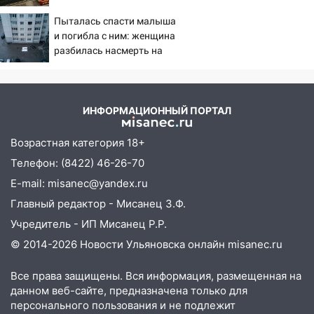
летнего мопедиста
поставил задачу своим
Пыталась спасти малыша
дипломатам
15:00
В Ульяновске после тройного ДТП
и погибла с ним: женщина
госпитализировали 25-летнего байкера
разбилась насмерть на
глазах у детей 06/08/2026
14:32
На Ульяновскую область
– Новости
надвигается жара
14:08
Пешеход переходил по «зебре»:
ИНФОРМАЦИОННЫЙ ПОРТАЛ
подробности серьезной аварии на
Фруктовой
Возрастная категория 18+
Телефон: (8422) 46-26-70
13:30
В Димитровграде на улице
Трудовой горело здание
E-mail: misanec@yandex.ru
Главный редактор - Мисанец З.Ф.
13:00
Водитель без прав врезался в
припаркованный автомобиль
Учредитель - ИП Мисанец Р.Р.
© 2014-2026 Новости Ульяновска онлайн
misanec.ru
12:37
Переезжал «зебру» на
велосипеде и попал под колеса
Все права защищены. Вся информация, размещенная на
12:18
Вспыхнул изнутри: в
данном веб-сайте, предназначена только для
Железнодорожном районе горела дача
персонального пользования и не подлежит