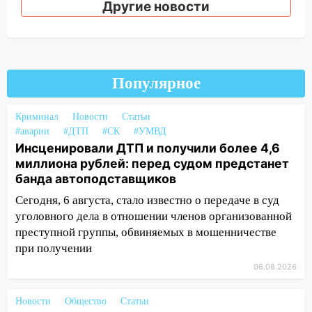
12:28
Миллион на «льготниках»: в
Другие новости
Ульяновской области перевозчик
провернул хитрую схему с чужими
проездными
12:10
Ульяновский алиментщик накопил
Популярное
120 тысяч долга
11:49
Снят режим «Ракетная
Криминал
Новости
Статьи
опасность» на территории Ульяновской
#аварии
#ДТП
#СК
#УМВД
области
Инсценировали ДТП и получили более 4,6
миллиона рублей: перед судом предстанет
11:30
Кабмин РФ разрешил до 1 июля
банда автоподставщиков
2027 года импорт, выпуск и обращение
бензина Евро 2, Евро 3, Евро 4
Сегодня, 6 августа, стало известно о передаче в суд
уголовного дела в отношении членов организованной
11:12
Соцсети: на Рябикова автомобиль
преступной группы, обвиняемых в мошенничестве
врезался в забор
при получении
10:27
Где есть бензин в Ульяновске
06.08.2026
днем 6 августа: список АЗС
Новости
Общество
Статьи
10:16
Внимание! В Ульяновской области