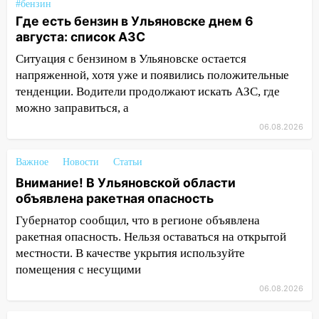
#бензин
объявлена ракетная опасность
Где есть бензин в Ульяновске днем 6
августа: список АЗС
10:00
В Старомайнском районе утонул
51-летний мужчина
Ситуация с бензином в Ульяновске остается
напряженной, хотя уже и появились положительные
09:50
В Ульяновске черный коршун
тенденции. Водители продолжают искать АЗС, где
застрял в тепловозе
можно заправиться, а
09:44
Ульяновские спасатели помогли
06.08.2026
юному велосипедисту на улице
Чернышевского
Важное
Новости
Статьи
08:21
В Заволжском районе украли два
Внимание! В Ульяновской области
велосипеда
объявлена ракетная опасность
07:18
Губернатор сообщил, что в регионе объявлена
В Ульяновск идет
тридцатиградусная жара: какая будет
ракетная опасность. Нельзя оставаться на открытой
погода в четверг
местности. В качестве укрытия используйте
помещения с несущими
06:00
Четыре года борьбы: ульяновские
06.08.2026
юристы помогли женщине засудить УК
за плесень на стенах