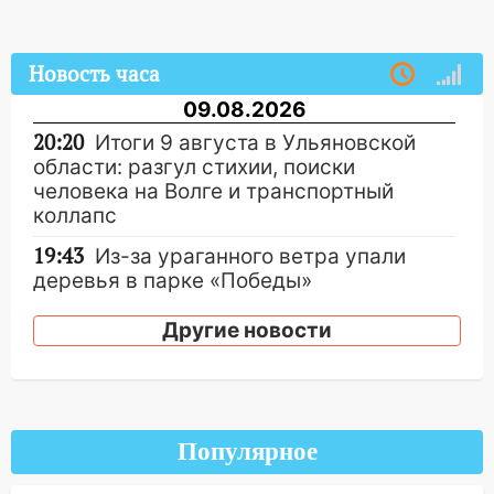
Новость часа
09.08.2026
20:20
Итоги 9 августа в Ульяновской
области: разгул стихии, поиски
человека на Волге и транспортный
коллапс
19:43
Из-за ураганного ветра упали
деревья в парке «Победы»
18:00
Пепелище на Балтийской: в
Другие новости
Заволжье ульяновские спасатели
ликвидировали крупный пожар
17:15
Прогноз погоды на 10 августа в
Ульяновской области
Популярное
16:00
В Ульяновске во время шторма на