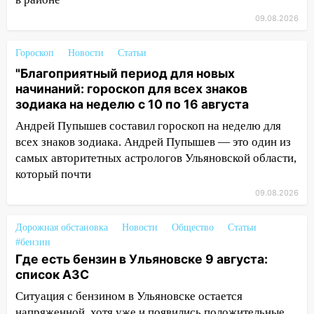
Ульяновске образовалось «море»
09.08.2026
12:57
В Ульяновской области ожидается
Гороскоп
Новости
Статьи
крупный град
"Благоприятный период для новых
12:11
Где есть бензин в Ульяновске 9
начинаний: гороскоп для всех знаков
августа: список АЗС
зодиака на неделю с 10 по 16 августа
11:55
Соцсети: светофор упал на
Андрей Пупышев составил гороскоп на неделю для
машину во время сильного ливня в
всех знаков зодиака. Андрей Пупышев — это один из
Ульяновске
самых авторитетных астрологов Ульяновской области,
который почти
11:00
В Ульяновской области люди в
СНТ сидят без света
09.08.2026
10:13
Прокуратура подвела итоги
Дорожная обстановка
Новости
Общество
Статьи
недели в Ульяновской области
#бензин
Где есть бензин в Ульяновске 9 августа:
09:18
Из-за ливня заблокировано
список АЗС
движение трамваев в Ульяновске
Ситуация с бензином в Ульяновске остается
09:15
Ураган, изнасилование ребенка,
напряженной, хотя уже и появились положительные