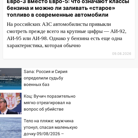
05:05
День, когда всё может
Евро-3 вместо Евро-5: что означают классы
измениться: гороскоп на 9 августа —
бензина и можно ли заливать «старое»
три знака получат шанс, который нельзя
топливо в современные автомобили
упустить
На российских АЗС автомобилисты привыкли
08.08.2026
смотреть прежде всего на крупные цифры — АИ-92,
АИ-95 или АИ-98. Однако у бензина есть еще одна
20:10
Во время урагана в Ульяновске на
характеристика, которая обычно
Волге перевернулась лодка
09.08.2026
19:55
В Ульяновске упавшее дерево
заблокировало в машине двух женщин
Sana: Россия и Сирия
17:15
В Ульяновской области
определили судьбу
ремонтируют девять мостов: один уже
военных баз
готов, ещё два — почти завершены
Коц: Вучич поразительно
17:00
«Ульяновскалипсис»: последствия
мягко отреагировал на
урагана 8 августа
вопрос об убийстве
русских
16:38
Прогноз погоды в Ульяновской
Тело на пляже: мужчина
области на 9 августа
утонул, спасая маленькую
дочку 09/08/2026 –
16:34
Из-за мощной непогоды в