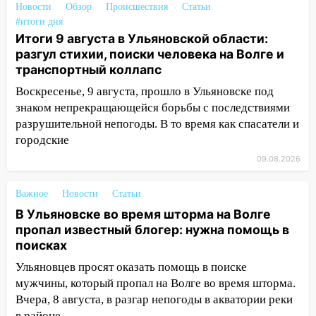
Волге пропал известный блогер: нужна
Новости
Обзор
Происшествия
Статьи
помощь в поисках
#итоги дня
Итоги 9 августа в Ульяновской области:
15:28
Соцсети: на «Ауди» упало дерево
разгул стихии, поиски человека на Волге и
в Новом городе
транспортный коллапс
15:12
В Ульяновске выгорела кухня в
Воскресенье, 9 августа, прошло в Ульяновске под
многоэтажке
знаком непрекращающейся борьбы с последствиями
разрушительной непогоды. В то время как спасатели и
14:18
Гинеколог рассказала о том, с
городские
какими сложностями сталкиваются
молодые мамы
09.08.2026
13:02
Соцсети: на улице Розы
Важное
Новости
Статьи
Люксембург дерево упало на
В Ульяновске во время шторма на Волге
автомобиль
пропал известный блогер: нужна помощь в
13:00
«Благоприятный период для
поисках
новых начинаний: гороскоп для всех
Ульяновцев просят оказать помощь в поиске
знаков зодиака на неделю с 10 по 16
мужчины, который пропал на Волге во время шторма.
августа
Вчера, 8 августа, в разгар непогоды в акватории реки
13:00
На проспекте Тюленева в
в районе