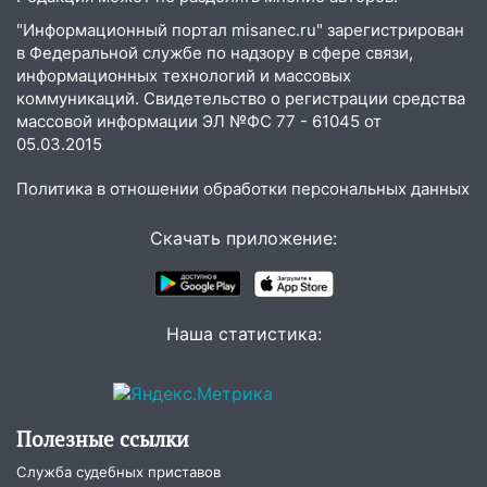
14:16
Шторм продолжает ломать город:
"Информационный портал misanec.ru" зарегистрирован
на улице Любови Шевцовой рухнул
в Федеральной службе по надзору в сфере связи,
светофор
информационных технологий и массовых
коммуникаций. Свидетельство о регистрации средства
14:14
Студента из Ульяновска обманули
массовой информации ЭЛ №ФС 77 - 61045 от
мошенники под видом преподавателя
05.03.2015
14:12
Куда жаловаться ульяновцам на
Политика в отношении обработки персональных данных
упавшее дерево или затопленную улицу
после непогоды
Скачать приложение:
13:59
В Новом городе ураганным
ветром сорвало опалубку со
строящегося дома
Наша статистика:
13:54
В мэрии Ульяновска рассказали,
как устраняют последствия мощного
шторма
13:49
Стихия продолжает крушить
Полезные ссылки
Ульяновск: дерево рухнуло на дом на
Служба судебных приставов
Орджоникидзе