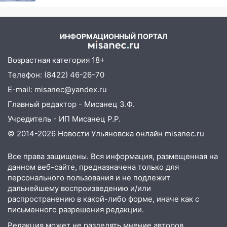
Новости
Ульяновске отменили фестиваль «Наше
время»
ИНФОРМАЦИОННЫЙ ПОРТАЛ
16:17
Мелекесский район первым в
Ульяновской области намолотил более
Возрастная категория 18+
100 тысяч тонн зерна
Телефон: (8422) 46-26-70
15:17
В колледжи и техникумы
E-mail: misanec@yandex.ru
Ульяновской области подали более 10
тысяч заявлений
Главный редактор - Мисанец З.Ф.
Учредитель - ИП Мисанец Р.Р.
15:04
Фоторепортаж с улиц Ульяновска
после шторма: поваленные деревья и
© 2014-2026 Новости Ульяновска онлайн
misanec.ru
затопленные улицы
Все права защищены. Вся информация, размещенная на
14:28
Ураган вырвал остановку на улице
данном веб-сайте, предназначена только для
Деева в Заволжье
персонального пользования и не подлежит
дальнейшему воспроизведению и/или
14:26
Жители Ульяновска сами
распространению в какой-либо форме, иначе как с
пытаются расчистить ливнёвки, не
письменного разрешения редакции.
дождавшись коммунальщиков
Редакция может не разделять мнение авторов.