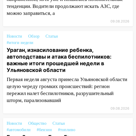
автоподставы и атака беспилотников:
тенденции. Водители продолжают искать АЗС, где
важные итоги прошедшей недели в
можно заправиться, а
Ульяновской области
09.08.2026
08:20
В Ульяновске восстановили
трамвайную и троллейбусную
Новости
Обзор
Статьи
инфраструктуру после шторма
#итоги недели
Ураган, изнасилование ребенка,
08:19
Внимание! В Цильнинском районе
автоподставы и атака беспилотников:
пропал 67-летний мужчина
важные итоги прошедшей недели в
08:11
На Ульяновск снова надвигается
Ульяновской области
непогода
Первая неделя августа принесла Ульяновской области
целую череду громких происшествий: регион
07:30
Евро-3 вместо Евро-5: что
пережил налет беспилотников, разрушительный
означают классы бензина и можно ли
шторм, парализовавший
заливать «старое» топливо в
современные автомобили
09.08.2026
06:30
Какая погода будет в Ульяновской
Новости
Общество
Статьи
области днем 9 августа
#автомобили
#бензин
#топливо