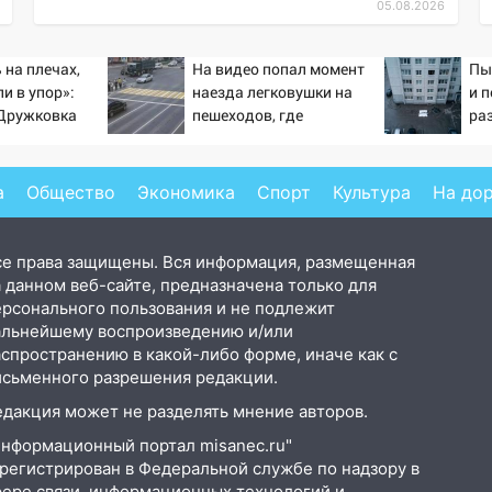
05.08.2026
 на плечах,
На видео попал момент
Пы
и в упор»:
наезда легковушки на
и 
-Дружковка
пешеходов, где
ра
льником для
пострадали минимум
гла
ьяра»
восемь человек
– 
06/08/2026 – Новости
а
Общество
Экономика
Спорт
Культура
На до
се права защищены. Вся информация, размещенная
 данном веб-сайте, предназначена только для
ерсонального пользования и не подлежит
альнейшему воспроизведению и/или
аспространению в какой-либо форме, иначе как с
исьменного разрешения редакции.
едакция может не разделять мнение авторов.
Информационный портал misanec.ru"
арегистрирован в Федеральной службе по надзору в
фере связи, информационных технологий и