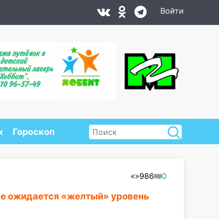
Войти
х
Гороскоп
986
0
оне ожидается «желтый» уровень