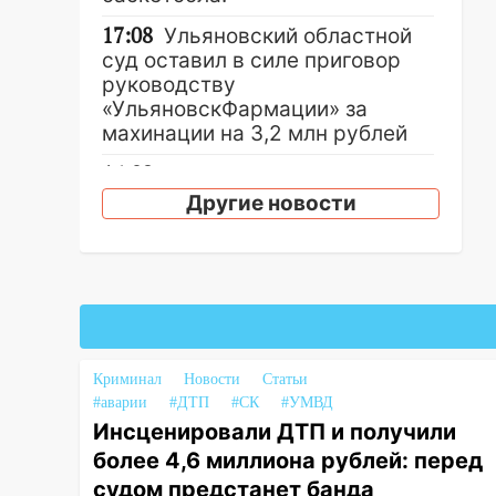
17:08
Ульяновский областной
суд оставил в силе приговор
руководству
«УльяновскФармации» за
махинации на 3,2 млн рублей
16:09
Ветераны легкой
атлетики из Ульяновска
Другие новости
успешно выступили на
Чемпионате России
16:02
В Ульяновской области
убрали более 28% площадей
зерновых и зернобобовых
культур
Криминал
Новости
Статьи
15:51
Бросила кирпич в жену
#аварии
#ДТП
#СК
#УМВД
брата: в Ульяновской области
Инсценировали ДТП и получили
завели дело на агрессивную
более 4,6 миллиона рублей: перед
женщину
судом предстанет банда