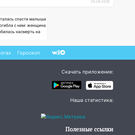
05.08.2026
талась спасти малыша
погибла с ним: женщина
збилась насмерть на
зах у детей 06/08/2026
Новости
рогах
Гороскоп
Скачать приложение:
Наша статистика:
Полезные ссылки