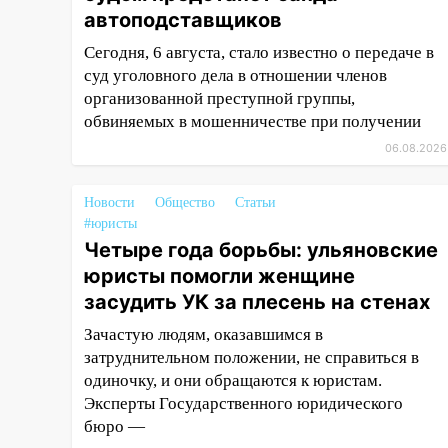
15:47
На улице Радищева
автоподставщиков
сбили курьера: крупная авария
Сегодня, 6 августа, стало известно о передаче в
в Ульяновске
суд уголовного дела в отношении членов
15:15
Проводил до квартиры и
организованной преступной группы,
ограбил: новый кавалер
обвиняемых в мошенничестве при получении
женщины оказался
06.08.2026
рецидивистом
14:26
В Ульяновске ограничат
Новости
Общество
Статьи
движение по улице Ефремова
#юристы
Четыре года борьбы: ульяновские
14:23
67% ульяновцев готовы
юристы помогли женщине
передумать увольняться, если
засудить УК за плесень на стенах
им повысят зарплату
Зачастую людям, оказавшимся в
14:01
Инсценировали ДТП и
затруднительном положении, не справиться в
получили более 4,6 миллиона
одиночку, и они обращаются к юристам.
рублей: перед судом
Эксперты Государственного юридического
предстанет банда
бюро —
автоподставщиков