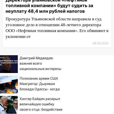
проспекте Филатова в Ульяновске
топливной компании» будут судить за
неуплату 48,4 млн рублей налогов
13:12
Дерево пробило крышу дома на
Прокуратура Ульяновской области направила в суд
Новгородской в Ульяновске и рухнуло
уголовное дело в отношении 48-летнего директора
на электрощит
ООО «Нефтяная топливная компания». Его обвиняют в
13:10
В Заволжском районе дерево
уклонении от
упало во дворе
08.08.2026
13:08
Ураган ударил по Ульяновску:
сорванные крыши, поваленные деревья,
Дмитрий Медведев:
затопленные улицы и остановившиеся
важнее всего
трамваи
национальные интересы
России
12:17
Ульяновск накрыл крупный град:
Полковник армии США
после ливня город снова уходит под
Макгрегор: Дырявая
воду
блокада Одессы - когда
же в командовании ВМФ
12:12
Прокуратура взяла на контроль
Хантер Байден раскрыл
России за это полетят
ДТП с шестилетним ребёнком на улице
величайшую ошибку
головы?
Федерации
своего отца: бездействие