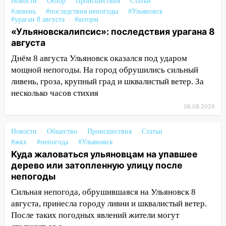
Новости
Обзор
Происшествия
Статьи
Ульяновске отменили фестиваль «Наше
#ливень
#последствия непогоды
#Ульяновск
время»
#ураган 8 августа
#шторм
«Ульяновскалипсис»: последствия урагана 8
16:17
Мелекесский район первым в
августа
Ульяновской области намолотил более
Днём 8 августа Ульяновск оказался под ударом
100 тысяч тонн зерна
мощной непогоды. На город обрушились сильный
15:17
В колледжи и техникумы
ливень, гроза, крупный град и шквалистый ветер. За
Ульяновской области подали более 10
несколько часов стихия
тысяч заявлений
08.08.2026
15:04
Фоторепортаж с улиц Ульяновска
после шторма: поваленные деревья и
Новости
Общество
Происшествия
Статьи
затопленные улицы
#жкх
#непогода
#Ульяновск
Куда жаловаться ульяновцам на упавшее
14:28
Ураган вырвал остановку на улице
дерево или затопленную улицу после
Деева в Заволжье
непогоды
14:26
Жители Ульяновска сами
Сильная непогода, обрушившаяся на Ульяновск 8
пытаются расчистить ливнёвки, не
августа, принесла городу ливни и шквалистый ветер.
дождавшись коммунальщиков
После таких погодных явлений жители могут