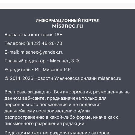
против Трампа
12:01
Пьяная женщина сбила
шестилетнего ребёнка на улице
Федерации: возбуждено уголовное дело
ИНФОРМАЦИОННЫЙ ПОРТАЛ
11:16
В Ульяновске ищут 37-летнего
Возрастная категория 18+
мужчину, пропавшего ещё 19 июля
Телефон: (8422) 46-26-70
10:30
От мотофристайла до прогулки с
E-mail: misanec@yandex.ru
хаски: куда сходить в Ульяновской
области 8–9 августа
Главный редактор - Мисанец З.Ф.
Учредитель - ИП Мисанец Р.Р.
10:11
Директора ульяновской
«Нефтяной топливной компании» будут
© 2014-2026 Новости Ульяновска онлайн
misanec.ru
судить за неуплату 48,4 млн рублей
налогов
Все права защищены. Вся информация, размещенная на
данном веб-сайте, предназначена только для
09:28
Дети на дорогах: пострадали
персонального пользования и не подлежит
велосипедисты, мотоциклисты и
дальнейшему воспроизведению и/или
пешеходы. Обзор крупных аварий в
распространению в какой-либо форме, иначе как с
Ульяновской области
письменного разрешения редакции.
08:30
Поджог со свечой, 16 сгоревших
Редакция может не разделять мнение авторов.