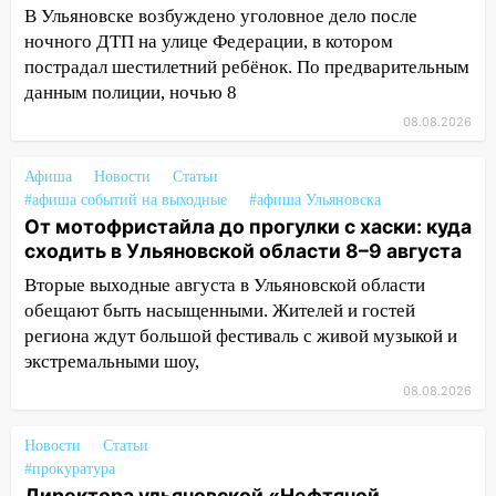
В Ульяновске возбуждено уголовное дело после
13:47
На Нижней Террасе мощным
ночного ДТП на улице Федерации, в котором
ветром вырвало дерево с корнем
пострадал шестилетний ребёнок. По предварительным
13:46
данным полиции, ночью 8
Сильный ветер сорвал крышу с
СТО на проспекте Созидателей
08.08.2026
13:35
Непогода продолжает бить по
Афиша
Новости
Статьи
транспорту: в Ульяновске трамвай
#афиша событий на выходные
#афиша Ульяновска
сошёл с рельсов
От мотофристайла до прогулки с хаски: куда
13:22
Упавшие деревья перекрыли
сходить в Ульяновской области 8–9 августа
дороги в Ульяновске: фото
Вторые выходные августа в Ульяновской области
обещают быть насыщенными. Жителей и гостей
13:17
Непогода в Ульяновске не
региона ждут большой фестиваль с живой музыкой и
закончится сегодня: сильные ливни
экстремальными шоу,
сохранятся 9 августа
08.08.2026
13:15
Трижды «брал в долг» без спроса:
житель Вешкаймского района похитил у
Новости
Статьи
знакомого 191 тысячу рублей
#прокуратура
13:14
Ураган оторвал светофор на
Директора ульяновской «Нефтяной