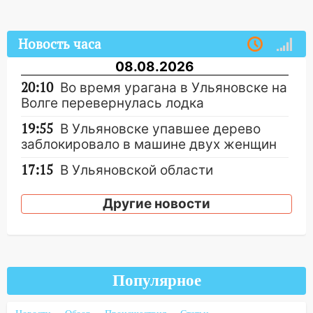
Новость часа
08.08.2026
20:10
Во время урагана в Ульяновске на
Волге перевернулась лодка
19:55
В Ульяновске упавшее дерево
заблокировало в машине двух женщин
17:15
В Ульяновской области
ремонтируют девять мостов: один уже
готов, ещё два — почти завершены
Другие новости
17:00
«Ульяновскалипсис»: последствия
урагана 8 августа
16:38
Прогноз погоды в Ульяновской
Популярное
области на 9 августа
16:34
Из-за мощной непогоды в