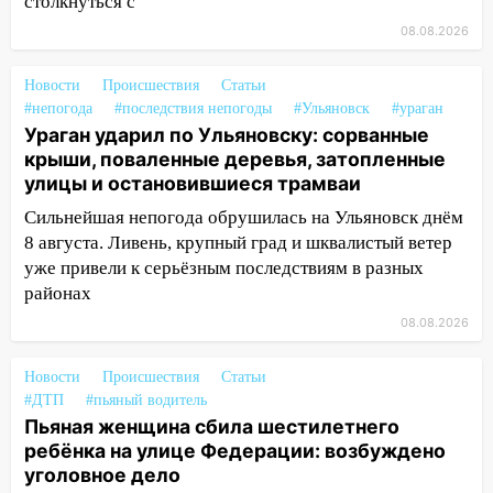
столкнуться с
14:16
Шторм продолжает ломать город:
на улице Любови Шевцовой рухнул
08.08.2026
светофор
Новости
Происшествия
Статьи
14:14
Студента из Ульяновска обманули
#непогода
#последствия непогоды
#Ульяновск
#ураган
мошенники под видом преподавателя
Ураган ударил по Ульяновску: сорванные
крыши, поваленные деревья, затопленные
14:12
Куда жаловаться ульяновцам на
улицы и остановившиеся трамваи
упавшее дерево или затопленную улицу
после непогоды
Сильнейшая непогода обрушилась на Ульяновск днём
8 августа. Ливень, крупный град и шквалистый ветер
13:59
В Новом городе ураганным
уже привели к серьёзным последствиям в разных
ветром сорвало опалубку со
районах
строящегося дома
08.08.2026
13:54
В мэрии Ульяновска рассказали,
как устраняют последствия мощного
Новости
Происшествия
Статьи
шторма
#ДТП
#пьяный водитель
Пьяная женщина сбила шестилетнего
13:49
Стихия продолжает крушить
ребёнка на улице Федерации: возбуждено
Ульяновск: дерево рухнуло на дом на
уголовное дело
Орджоникидзе