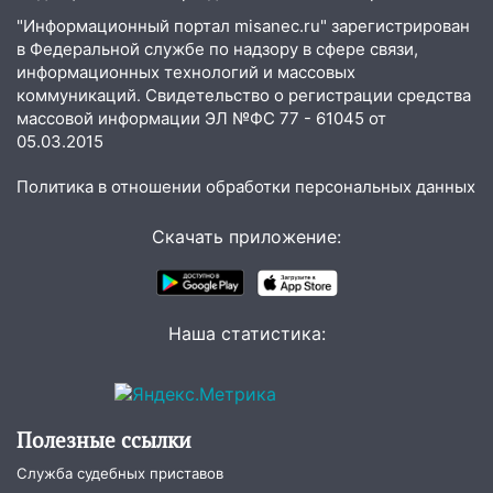
домов и выстрел за водку
"Информационный портал misanec.ru" зарегистрирован
в Федеральной службе по надзору в сфере связи,
07:50
Какая погоды будет днем 8
информационных технологий и массовых
августа
коммуникаций. Свидетельство о регистрации средства
массовой информации ЭЛ №ФС 77 - 61045 от
06:45
Императорский мост в
05.03.2015
Ульяновске останется закрытым до
утра 10 августа
Политика в отношении обработки персональных данных
05:18
Судьба готовит сюрприз: гороскоп
на 8 августа — кому повезет с
Скачать приложение:
деньгами, а кого ждет неожиданная
встреча
04:47
В Ульяновской области объявили
Наша статистика:
ракетную опасность: звучат сирены
07.08.2026
20:40
Ульяновские аграрии смогут
Полезные ссылки
купить тракторы с отсрочкой платежа
до декабря
Служба судебных приставов