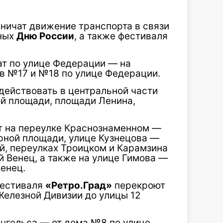
ничат движение транспорта в связи
нных
Дню России
, а также фестиваля
т по улице Федерации — на
ов №17 и №18 по улице Федерации.
действовать в центральной части
ой площади, площади Ленина,
т на переулке Краснознаменном —
рной площади, улице Кузнецова —
й, переулках Троицком и Карамзина
 Венец, а также на улице Гимова —
енец.
фестиваля
«Ретро.Град»
перекроют
Железной Дивизии до улицы 12
Энгельса — от дома №8 по улице