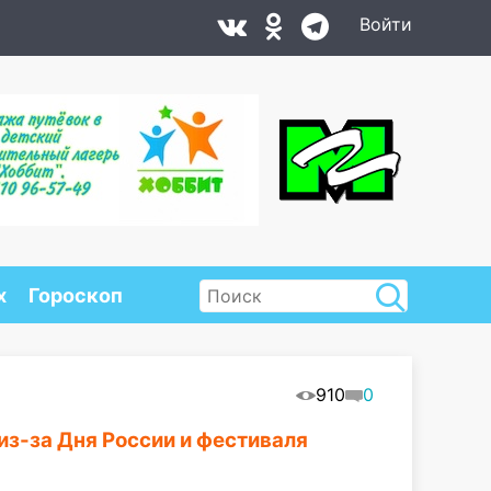
Войти
х
Гороскоп
910
0
из-за Дня России и фестиваля