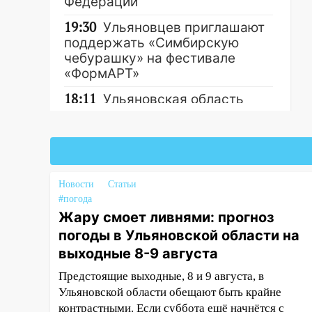
Федерации
19:30
Ульяновцев приглашают
поддержать «Симбирскую
чебурашку» на фестивале
«ФормАРТ»
18:11
Ульяновская область
стала пилотным регионом
Другие новости
проекта «Культурное
долголетие»
17:16
В реанимацию
Ульяновской областной
Новости
Статьи
#погода
больницы поступили шесть
Жару смоет ливнями: прогноз
новых аппаратов ИВЛ
погоды в Ульяновской области на
16:51
В Чердаклинском районе
выходные 8-9 августа
ремонтируют дороги, ставят
остановки и проводят новое
Предстоящие выходные, 8 и 9 августа, в
освещение
Ульяновской области обещают быть крайне
контрастными. Если суббота ещё начнётся с