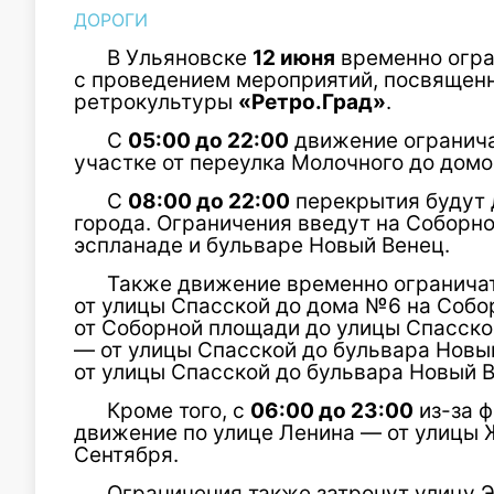
ДОРОГИ
В Ульяновске
12 июня
временно огра
с проведением мероприятий, посвяще
ретрокультуры
«Ретро.Град»
.
С
05:00 до 22:00
движение огранича
участке от переулка Молочного до дом
С
08:00 до 22:00
перекрытия будут 
города. Ограничения введут на Соборн
эспланаде и бульваре Новый Венец.
Также движение временно огранича
от улицы Спасской до дома №6 на Собо
от Соборной площади до улицы Спасско
— от улицы Спасской до бульвара Новый
от улицы Спасской до бульвара Новый В
Кроме того, с
06:00 до 23:00
из-за 
движение по улице Ленина — от улицы 
Сентября.
Ограничения также затронут улицу 