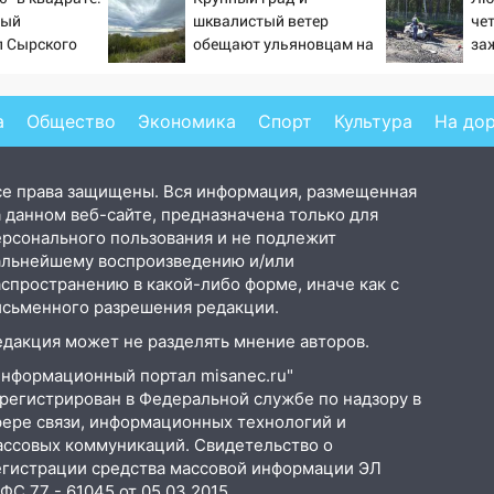
тый
шквалистый ветер
че
л Сырского
обещают ульяновцам на
за
выходные
на
Но
а
Общество
Экономика
Спорт
Культура
На до
се права защищены. Вся информация, размещенная
 данном веб-сайте, предназначена только для
ерсонального пользования и не подлежит
альнейшему воспроизведению и/или
аспространению в какой-либо форме, иначе как с
исьменного разрешения редакции.
едакция может не разделять мнение авторов.
Информационный портал misanec.ru"
арегистрирован в Федеральной службе по надзору в
фере связи, информационных технологий и
ассовых коммуникаций. Свидетельство о
егистрации средства массовой информации ЭЛ
С 77 - 61045 от 05.03.2015