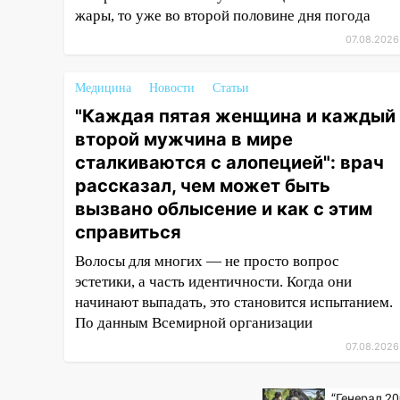
16:35
В Ульяновске установили
жары, то уже во второй половине дня погода
ещё девять бункеров для
крупногабаритного мусора
07.08.2026
16:26
В Ульяновске бесплатно
Медицина
Новости
Статьи
покажут матч «Волги» под
открытым небом
"Каждая пятая женщина и каждый
второй мужчина в мире
16:12
В Ульяновском
сталкиваются с алопецией": врач
госуниверситете разработают
рассказал, чем может быть
отечественный прибор для
цифровой ПЦР
вызвано облысение и как с этим
справиться
15:47
Ульяновцы могут
вернуть деньги за абонементы
Волосы для многих — не просто вопрос
закрывшегося фитнес-клуба
эстетики, а часть идентичности. Когда они
«Рекорд-Fitness»
начинают выпадать, это становится испытанием.
По данным Всемирной организации
15:34
После вмешательства
07.08.2026
прокуратуры в селах
Ульяновской области привели
в порядок детские площадки
“Генерал 20