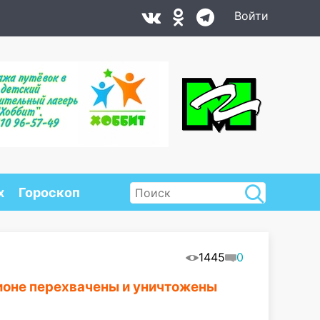
Войти
х
Гороскоп
1445
0
гионе перехвачены и уничтожены