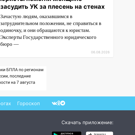
засудить УК за плесень на стенах
Зачастую людям, оказавшимся в
затруднительном положении, не справиться в
одиночку, и они обращаются к юристам.
Эксперты Государственного юридического
бюро —
06.08.2026
аки БПЛА по регионам
ссии, последние
ости на 7 августа
6: последствия, атаки
склады Wildberries,
стояние пострадавших
рогах
Гороскоп
Скачать приложение: