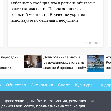
Губернатор сообщил, что в регионе объявлена
ракетная опасность. Нельзя оставаться на
открытой местности. В качестве укрытия
используйте помещения с несущими
06.08.2026
 пересадки
Дочь обвинила мать в
Ат
разрушенном детстве, не
Ро
ологи»
зная всей правды о своём
нов
у еще живых
отце - история одной
202
семьи
на 
со
а
Общество
Экономика
Спорт
Культура
На до
се права защищены. Вся информация, размещенная
 данном веб-сайте, предназначена только для