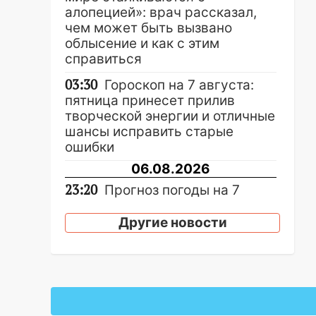
алопецией»: врач рассказал,
чем может быть вызвано
облысение и как с этим
справиться
03:30
Гороскоп на 7 августа:
пятница принесет прилив
творческой энергии и отличные
шансы исправить старые
ошибки
06.08.2026
23:20
Прогноз погоды на 7
августа в Ульяновской области
Другие новости
20:04
Ульяновцев приглашают
на забег, посвящённый Дню
воздушного флота России
19:12
В Ульяновской области
руководителя частной