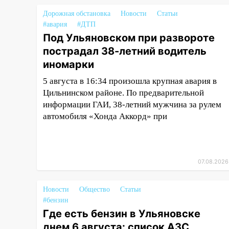
компании наказали за сокрытие
прошлого своего сотрудник
Дорожная обстановка
Новости
Статьи
#авария
#ДТП
18:02
В Ульяновск едут звезды
Под Ульяновском при развороте
баскетбола!
пострадал 38-летний водитель
17:08
Ульяновский областной
иномарки
суд оставил в силе приговор
5 августа в 16:34 произошла крупная авария в
руководству
Цильнинском районе. По предварительной
«УльяновскФармации» за
информации ГАИ, 38-летний мужчина за рулем
махинации на 3,2 млн рублей
автомобиля «Хонда Аккорд» при
16:09
Ветераны легкой
атлетики из Ульяновска
успешно выступили на
Чемпионате России
07.08.2026
16:02
В Ульяновской области
убрали более 28% площадей
Новости
Общество
Статьи
зерновых и зернобобовых
#бензин
культур
Где есть бензин в Ульяновске
днем 6 августа: список АЗС