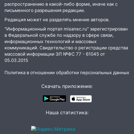
08:22
Подросток на питбайке сбил
распространению в какой-либо форме, иначе как с
велосипедистку: пострадали двое
письменного разрешения редакции.
07:20
Жара возвращается: ожидается
Редакция может не разделять мнение авторов.
знойный и сухой четверг
"Информационный портал misanec.ru" зарегистрирован
06:00
в Федеральной службе по надзору в сфере связи,
Под Ульяновском при развороте
информационных технологий и массовых
пострадал 38-летний водитель
коммуникаций. Свидетельство о регистрации средства
иномарки
массовой информации ЭЛ №ФС 77 - 61045 от
05:00
«Каждая пятая женщина и каждый
05.03.2015
второй мужчина в мире сталкиваются с
Политика в отношении обработки персональных данных
алопецией»: врач рассказал, чем может
быть вызвано облысение и как с этим
справиться
Скачать приложение:
03:30
Гороскоп на 7 августа: пятница
принесет прилив творческой энергии и
отличные шансы исправить старые
Наша статистика:
ошибки
06.08.2026