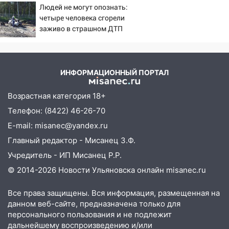
10:40
В Ульяновске спасатели ночью
Людей не могут опознать:
нашли потерявшегося в заброшенных
четыре человека сгорели
садах 79-летнего мужчину
заживо в страшном ДТП
на трассе 07/08/2026 –
10:26
На нескольких улицах Ульяновска
Новости
временно отключили холодную воду
ИНФОРМАЦИОННЫЙ ПОРТАЛ
10:14
В Ульяновске двоих участников
коррупционной схемы при ЦГКБ
Возрастная категория 18+
отправили в колонию на 7 и 8 лет
Телефон: (8422) 46-26-70
09:52
Ночью беспилотники сбили над
E-mail: misanec@yandex.ru
соседними Татарстаном и Саратовской
областью
Главный редактор - Мисанец З.Ф.
Учредитель - ИП Мисанец Р.Р.
09:41
Диана Шурыгина уверовала в
Бога в СИЗО
© 2014-2026 Новости Ульяновска онлайн
misanec.ru
09:35
В Ульяновске директора фирмы
Все права защищены. Вся информация, размещенная на
будут судить за неуплату налогов на 48
данном веб-сайте, предназначена только для
млн рублей
персонального пользования и не подлежит
дальнейшему воспроизведению и/или