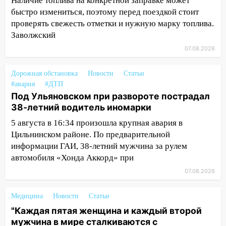
Наличие топлива на конкретной заправке может
капремонт школы в селе Кивать
быстро измениться, поэтому перед поездкой стоит
15:08
В Кузоватово после прокурорской
проверять свежесть отметки и нужную марку топлива.
проверки обновили разметку на
Заволжский
пешеходных переходах
07.08.2026
14:40
На проспекте Гая в Ульяновске
запретили остановку автомобилей на
Дорожная обстановка
Новости
Статьи
50-метровом участке
#авария
#ДТП
Под Ульяновском при развороте пострадал
14:22
В Новом городе 8 августа пройдет
38-летний водитель иномарки
большой фестиваль «Наше время» с
5 августа в 16:34 произошла крупная авария в
мотофристайлом и концертом
Цильнинском районе. По предварительной
«Мураками»
информации ГАИ, 38-летний мужчина за рулем
14:04
Жару смоет ливнями: прогноз
автомобиля «Хонда Аккорд» при
погоды в Ульяновской области на
07.08.2026
выходные 8-9 августа
13:30
В Ульяновске транспортные
Медицина
Новости
Статьи
полицейские проведут акцию «Час
"Каждая пятая женщина и каждый второй
пассажира»
мужчина в мире сталкиваются с