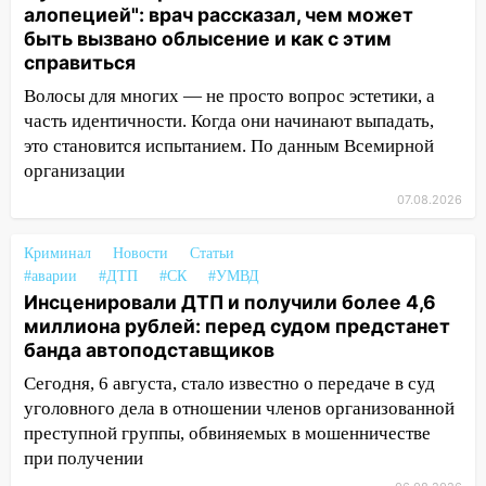
алопецией": врач рассказал, чем может
13:20
В Ульяновске за один день
быть вызвано облысение и как с этим
обокрали женщину на пляже и
справиться
подростка в сквере
Волосы для многих — не просто вопрос эстетики, а
13:01
В Димитровграде мужчина
часть идентичности. Когда они начинают выпадать,
выбросил из машины страйкбольную
это становится испытанием. По данным Всемирной
гранату: его задержали
организации
12:34
На Ульяновскую область
07.08.2026
надвигается сильнейшая непогода: град
и шквал до 27 м/с
Криминал
Новости
Статьи
#аварии
#ДТП
#СК
#УМВД
12:31
Ульяновец хотел купить иномарку
Инсценировали ДТП и получили более 4,6
из Европы и потерял 760 тысяч рублей
миллиона рублей: перед судом предстанет
12:20
В Чердаклинском районе
банда автоподставщиков
столкнулись «Лада» и Chevrolet:
Сегодня, 6 августа, стало известно о передаче в суд
пострадал 14-летний подросток
уголовного дела в отношении членов организованной
преступной группы, обвиняемых в мошенничестве
12:00
Где есть бензин в Ульяновске 7
при получении
августа: список АЗС