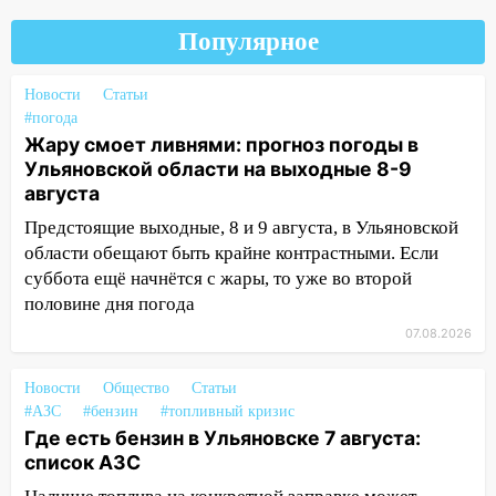
16:35
В Ульяновске установили ещё
Популярное
девять бункеров для крупногабаритного
мусора
Новости
Статьи
16:26
В Ульяновске бесплатно покажут
#погода
матч «Волги» под открытым небом
Жару смоет ливнями: прогноз погоды в
Ульяновской области на выходные 8-9
16:12
В Ульяновском госуниверситете
августа
разработают отечественный прибор для
Предстоящие выходные, 8 и 9 августа, в Ульяновской
цифровой ПЦР
области обещают быть крайне контрастными. Если
15:47
Ульяновцы могут вернуть деньги
суббота ещё начнётся с жары, то уже во второй
за абонементы закрывшегося фитнес-
половине дня погода
клуба «Рекорд-Fitness»
07.08.2026
15:34
После вмешательства
прокуратуры в селах Ульяновской
Новости
Общество
Статьи
области привели в порядок детские
#АЗС
#бензин
#топливный кризис
площадки
Где есть бензин в Ульяновске 7 августа:
список АЗС
15:27
Прокуратура проверяет