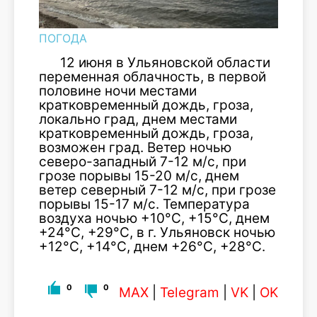
ПОГОДА
12 июня в Ульяновской области
переменная облачность, в первой
половине ночи местами
кратковременный дождь, гроза,
локально град, днем местами
кратковременный дождь, гроза,
возможен град. Ветер ночью
северо-западный 7-12 м/с, при
грозе порывы 15-20 м/с, днем
ветер северный 7-12 м/с, при грозе
порывы 15-17 м/с. Температура
воздуха ночью +10°С, +15°С, днем
+24°С, +29°С, в г. Ульяновск ночью
+12°С, +14°С, днем +26°С, +28°С.
0
0
MAX
|
Telegram
|
VK
|
OK