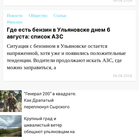
06.08.2026
11:50
Заснул рядом с ребёнком и
случайно задушил его: суд вынес
Новости
Общество
Статьи
приговор
#бензин
11:38
В Ленинском районе пожар
Где есть бензин в Ульяновске днем 6
полностью уничтожил дачный дом и
августа: список АЗС
сарай
Ситуация с бензином в Ульяновске остается
напряженной, хотя уже и появились положительные
11:38
В Госдуме предложили отменить
тенденции. Водители продолжают искать АЗС, где
ЕГЭ с 2027 года
можно заправиться, а
11:25
В Ульяновске ИИ будет выявлять
06.08.2026
нарушителей на контейнерных
площадках
“Генерал 200” в квадрате.
11:20
Ульяновская шахматистка
Как Драпатый
Валерия Клейменова выиграла два
переплюнул Сырского
золота в составе сборной мира
Крупный град и
11:16
В Ульяновске открыли памятную
шквалистый ветер
доску декабристу Кондратию Рылееву
обещают ульяновцам на
выходные