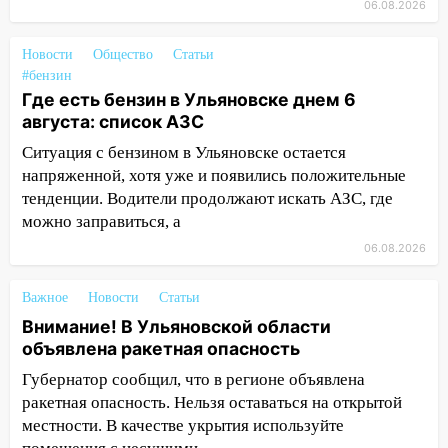
11:49
Снят режим «Ракетная
06.08.2026
опасность» на территории Ульяновской
области
Новости
Общество
Статьи
#бензин
11:30
Кабмин РФ разрешил до 1 июля
Где есть бензин в Ульяновске днем 6
2027 года импорт, выпуск и обращение
августа: список АЗС
бензина Евро 2, Евро 3, Евро 4
Ситуация с бензином в Ульяновске остается
11:12
Соцсети: на Рябикова автомобиль
напряженной, хотя уже и появились положительные
врезался в забор
тенденции. Водители продолжают искать АЗС, где
можно заправиться, а
10:27
Где есть бензин в Ульяновске
днем 6 августа: список АЗС
06.08.2026
10:16
Внимание! В Ульяновской области
Важное
Новости
Статьи
объявлена ракетная опасность
Внимание! В Ульяновской области
10:00
В Старомайнском районе утонул
объявлена ракетная опасность
51-летний мужчина
Губернатор сообщил, что в регионе объявлена
ракетная опасность. Нельзя оставаться на открытой
09:50
В Ульяновске черный коршун
местности. В качестве укрытия используйте
застрял в тепловозе