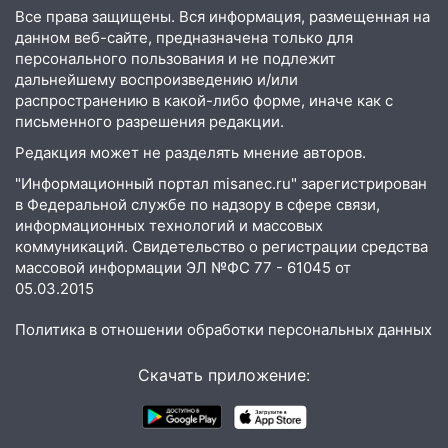
14:08
Пешеход переходил по «зебре»:
Все права защищены. Вся информация, размещенная на
подробности серьезной аварии на
данном веб-сайте, предназначена только для
Фруктовой
персонального пользования и не подлежит
дальнейшему воспроизведению и/или
13:30
В Димитровграде на улице
распространению в какой-либо форме, иначе как с
Трудовой горело здание
письменного разрешения редакции.
13:00
Водитель без прав врезался в
Редакция может не разделять мнение авторов.
припаркованный автомобиль
"Информационный портал misanec.ru" зарегистрирован
12:37
Переезжал «зебру» на
в Федеральной службе по надзору в сфере связи,
велосипеде и попал под колеса
информационных технологий и массовых
коммуникаций. Свидетельство о регистрации средства
12:18
Вспыхнул изнутри: в
массовой информации ЭЛ №ФС 77 - 61045 от
Железнодорожном районе горела дача
05.03.2015
11:33
В Засвияжье под колёса авто
Политика в отношении обработки персональных данных
попал мужчина
Скачать приложение:
11:17
В Радищевском районе сгорели
хозяйственные постройки
11:00
В Канадее горел жилой дом