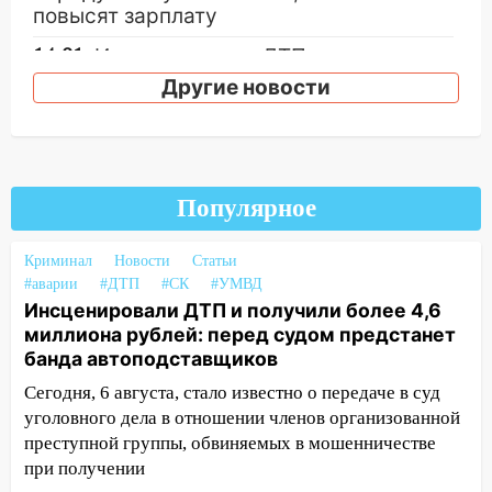
повысят зарплату
14:01
Инсценировали ДТП и получили
более 4,6 миллиона рублей: перед
Другие новости
судом предстанет банда
автоподставщиков
13:36
В Инзе произошел крупный пожар
Популярное
13:00
В суде защитили репутацию
мужчины, которого необоснованно
обвиняли в жестоком обращении с
Криминал
Новости
Статьи
животными
#аварии
#ДТП
#СК
#УМВД
Инсценировали ДТП и получили более 4,6
12:28
Миллион на «льготниках»: в
миллиона рублей: перед судом предстанет
Ульяновской области перевозчик
банда автоподставщиков
провернул хитрую схему с чужими
Сегодня, 6 августа, стало известно о передаче в суд
проездными
уголовного дела в отношении членов организованной
12:10
Ульяновский алиментщик накопил
преступной группы, обвиняемых в мошенничестве
120 тысяч долга
при получении