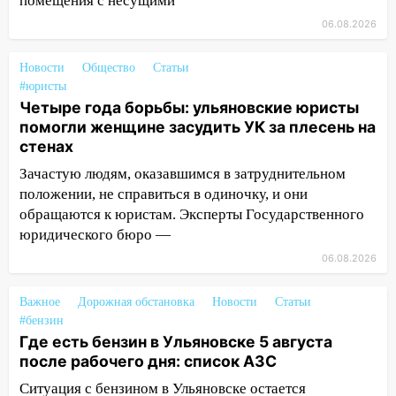
помещения с несущими
09:44
Ульяновские спасатели помогли
06.08.2026
юному велосипедисту на улице
Чернышевского
Новости
Общество
Статьи
08:21
В Заволжском районе украли два
#юристы
велосипеда
Четыре года борьбы: ульяновские юристы
помогли женщине засудить УК за плесень на
07:18
В Ульяновск идет
стенах
тридцатиградусная жара: какая будет
Зачастую людям, оказавшимся в затруднительном
погода в четверг
положении, не справиться в одиночку, и они
06:00
Четыре года борьбы: ульяновские
обращаются к юристам. Эксперты Государственного
юристы помогли женщине засудить УК
юридического бюро —
за плесень на стенах
06.08.2026
05:00
Кому 6 августа звезды сулят
прибыль, а кому — испытания на
Важное
Дорожная обстановка
Новости
Статьи
прочность
#бензин
Где есть бензин в Ульяновске 5 августа
05.08.2026
после рабочего дня: список АЗС
22:58
Соцсети: на проспекте Тюленева
Ситуация с бензином в Ульяновске остается
ДТП с мотоциклистом