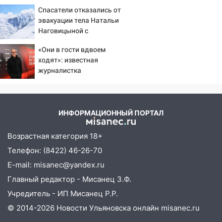
16:12
Едва не перерезал горло: в
Спасатели отказались от
Вешкайме посиделки с судимым
эвакуации тела Натальи
знакомым закончились для женщины
Наговицыной с
больницей
семитысячника
«Они в гости вдвоем
16:06
18-летняя девушка без прав
ходят»: известная
перевернулась на мопеде и попала в
журналистка
больницу
подтвердила роман
Бондарчука и Исаковой
15:59
Ульяновец отдал более 14
миллионов рублей за криминальное
ИНФОРМАЦИОННЫЙ ПОРТАЛ
покровительство
15:32
На «кольце» кроссовер сбил 18-
Возрастная категория 18+
летнего мопедиста
Телефон: (8422) 46-26-70
15:00
В Ульяновске после тройного ДТП
E-mail: misanec@yandex.ru
госпитализировали 25-летнего байкера
Главный редактор - Мисанец З.Ф.
14:32
На Ульяновскую область
Учредитель - ИП Мисанец Р.Р.
надвигается жара
© 2014-2026 Новости Ульяновска онлайн
misanec.ru