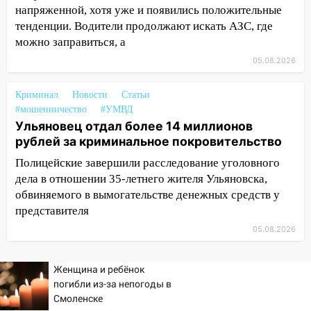
напряженной, хотя уже и появились положительные
20:22
Мошенники обманули 92-летнюю
тенденции. Водители продолжают искать АЗС, где
жительницу Ульяновской области
можно заправиться, а
05.08.2026
19:14
Житель Ульяновской области
подвез троих незнакомцев на трассе и
заработал уголовное дело
Криминал
Новости
Статьи
#мошенничество
#УМВД
18:14
Прогноз погоды на 6 августа в
Ульяновец отдал более 14 миллионов
Ульяновской области
рублей за криминальное покровительство
18:00
Мотофристайл, рок и силовой
Полицейские завершили расследование уголовного
экстрим: в Ульяновске пройдет
дела в отношении 35-летнего жителя Ульяновска,
большой фестиваль «Наше время»
обвиняемого в вымогательстве денежных средств у
представителя
17:30
Где есть бензин в Ульяновске 5
05.08.2026
августа после рабочего дня: список АЗС
17:05
«Обыск» по видеосвязи: в
Женщина и ребёнок
Ульяновске задержали 19-летнюю
погибли из-за непогоды в
сообщницу мошенников
Смоленске