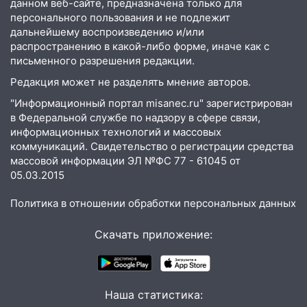
данном веб-сайте, предназначена только для
07:02
Жара отступит: какой будет
персонального пользования и не подлежит
погода в Ульяновске днем 5 августа
дальнейшему воспроизведению и/или
распространению в какой-либо форме, иначе как с
06:10
Двое мигрантов изнасиловали 13-
письменного разрешения редакции.
летнюю девочку в центре Ульяновска
Редакция может не разделять мнение авторов.
06:00
Мертвеца выкопали, посадили в
мешок и попытались утопить в Волге
"Информационный портал misanec.ru" зарегистрирован
в Федеральной службе по надзору в сфере связи,
05:30
Астрологи назвали самый
информационных технологий и массовых
опасный день августа: что ждет каждый
коммуникаций. Свидетельство о регистрации средства
знак 5 августа
массовой информации ЭЛ №ФС 77 - 61045 от
05.03.2015
04.08.2026
23:27
Прокуратура проверяет
Политика в отношении обработки персональных данных
капремонт школы в посёлке Налейка
Скачать приложение:
22:33
Прокуратура проверяет
спортивные объекты в Старой Майне
21:01
Ульяновцев приглашают сдать
Наша статистика:
кровь: День донора пройдёт 6 августа