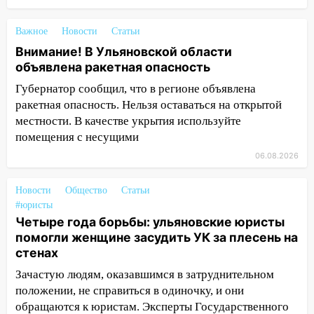
прочность
05.08.2026
Важное
Новости
Статьи
22:58
Соцсети: на проспекте Тюленева
Внимание! В Ульяновской области
ДТП с мотоциклистом
объявлена ракетная опасность
Губернатор сообщил, что в регионе объявлена
20:22
Мошенники обманули 92-летнюю
ракетная опасность. Нельзя оставаться на открытой
жительницу Ульяновской области
местности. В качестве укрытия используйте
19:14
Житель Ульяновской области
помещения с несущими
подвез троих незнакомцев на трассе и
06.08.2026
заработал уголовное дело
18:14
Прогноз погоды на 6 августа в
Новости
Общество
Статьи
Ульяновской области
#юристы
Четыре года борьбы: ульяновские юристы
18:00
Мотофристайл, рок и силовой
помогли женщине засудить УК за плесень на
экстрим: в Ульяновске пройдет
стенах
большой фестиваль «Наше время»
Зачастую людям, оказавшимся в затруднительном
17:30
Где есть бензин в Ульяновске 5
положении, не справиться в одиночку, и они
августа после рабочего дня: список АЗС
обращаются к юристам. Эксперты Государственного