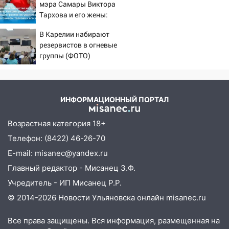
мэра Самары Виктора
горохом
11:17
В Радищевском районе сгорели
Тархова и его жены:
хозяйственные постройки
шесть шокирующих
В Карелии набирают
фактов, новые
11:00
В Канадее горел жилой дом
резервистов в огневые
подробности
группы (ФОТО)
10:18
Губернатор Ульяновской области:
уничтожено четыре беспилотника в
регионе
ИНФОРМАЦИОННЫЙ ПОРТАЛ
10:00
В Ульяновске дотла сгорел
легковой автомобиль
Возрастная категория 18+
09:39
В Ульяновске будут судить десять
Телефон: (8422) 46-26-70
наркодилеров, снабжавших две области
E-mail: misanec@yandex.ru
09:25
Вынесли приговор дебоширам,
Главный редактор - Мисанец З.Ф.
избившим мужчину в трамвае
Учредитель - ИП Мисанец Р.Р.
08:27
Ульяновская полиция получила
© 2014-2026 Новости Ульяновска онлайн
misanec.ru
один из шести уникальных автомобилей
в России
Все права защищены. Вся информация, размещенная на