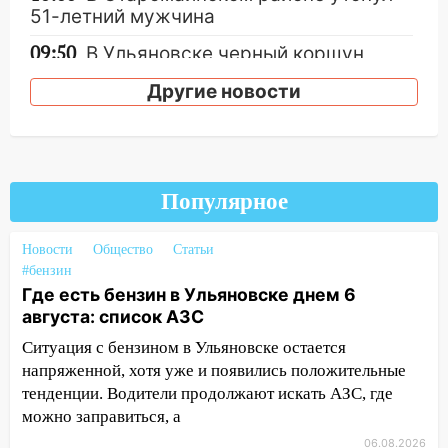
51-летний мужчина
09:50
В Ульяновске черный коршун
застрял в тепловозе
Другие новости
09:44
Ульяновские спасатели помогли
юному велосипедисту на улице
Чернышевского
08:21
В Заволжском районе украли два
Популярное
велосипеда
07:18
В Ульяновск идет
Новости
Общество
Статьи
#бензин
тридцатиградусная жара: какая будет
Где есть бензин в Ульяновске днем 6
погода в четверг
августа: список АЗС
06:00
Четыре года борьбы: ульяновские
Ситуация с бензином в Ульяновске остается
юристы помогли женщине засудить УК
напряженной, хотя уже и появились положительные
за плесень на стенах
тенденции. Водители продолжают искать АЗС, где
05:00
Кому 6 августа звезды сулят
можно заправиться, а
прибыль, а кому — испытания на
06.08.2026