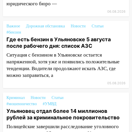
юридического бюро —
17:05
«Обыск» по видеосвязи: в
Ульяновске задержали 19-летнюю
06.08.2026
сообщницу мошенников
Важное
Дорожная обстановка
Новости
Статьи
16:12
Едва не перерезал горло: в
#бензин
Вешкайме посиделки с судимым
Где есть бензин в Ульяновске 5 августа
знакомым закончились для женщины
после рабочего дня: список АЗС
больницей
Ситуация с бензином в Ульяновске остается
16:06
18-летняя девушка без прав
напряженной, хотя уже и появились положительные
перевернулась на мопеде и попала в
тенденции. Водители продолжают искать АЗС, где
больницу
можно заправиться, а
15:59
Ульяновец отдал более 14
05.08.2026
миллионов рублей за криминальное
покровительство
Криминал
Новости
Статьи
#мошенничество
#УМВД
15:32
На «кольце» кроссовер сбил 18-
Ульяновец отдал более 14 миллионов
летнего мопедиста
рублей за криминальное покровительство
15:00
В Ульяновске после тройного ДТП
Полицейские завершили расследование уголовного