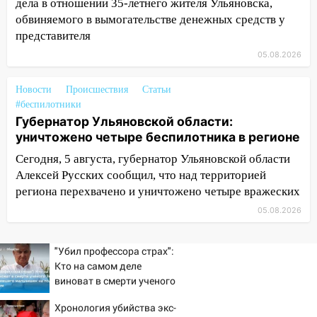
госпитализировали 25-летнего байкера
дела в отношении 35-летнего жителя Ульяновска,
обвиняемого в вымогательстве денежных средств у
14:32
На Ульяновскую область
представителя
надвигается жара
05.08.2026
14:08
Пешеход переходил по «зебре»:
подробности серьезной аварии на
Новости
Происшествия
Статьи
Фруктовой
#беспилотники
Губернатор Ульяновской области:
13:30
В Димитровграде на улице
уничтожено четыре беспилотника в регионе
Трудовой горело здание
Сегодня, 5 августа, губернатор Ульяновской области
13:00
Водитель без прав врезался в
Алексей Русских сообщил, что над территорией
припаркованный автомобиль
региона перехвачено и уничтожено четыре вражеских
12:37
Переезжал «зебру» на
05.08.2026
велосипеде и попал под колеса
12:18
Вспыхнул изнутри: в
"Убил профессора страх":
Железнодорожном районе горела дача
Кто на самом деле
виноват в смерти ученого
11:33
В Засвияжье под колёса авто
Зезина, остановившего
попал мужчина
Хронология убийства экс-
мальчишек на поле с