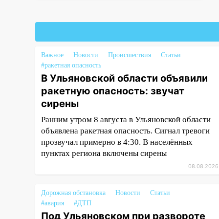
17:16
В реанимацию
Ульяновской областной
больницы поступили шесть
новых аппаратов ИВЛ
16:51
В Чердаклинском районе
Важное
Новости
Происшествия
Статьи
ремонтируют дороги, ставят
#ракетная опасность
остановки и проводят новое
В Ульяновской области объявили
освещение
ракетную опасность: звучат
16:35
сирены
В Ульяновске установили
ещё девять бункеров для
Ранним утром 8 августа в Ульяновской области
крупногабаритного мусора
объявлена ракетная опасность. Сигнал тревоги
16:26
прозвучал примерно в 4:30. В населённых
В Ульяновске бесплатно
покажут матч «Волги» под
пунктах региона включены сирены
открытым небом
08.08.2026
16:12
В Ульяновском
госуниверситете разработают
Дорожная обстановка
Новости
Статьи
отечественный прибор для
#авария
#ДТП
цифровой ПЦР
Под Ульяновском при развороте