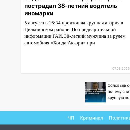
пострадал 38-летний водитель
15:47
Ульяновцы могут
иномарки
вернуть деньги за абонементы
закрывшегося фитнес-клуба
5 августа в 16:34 произошла крупная авария в
«Рекорд-Fitness»
Цильнинском районе. По предварительной
информации ГАИ, 38-летний мужчина за рулем
15:34
После вмешательства
автомобиля «Хонда Аккорд» при
прокуратуры в селах
Ульяновской области привели
в порядок детские площадки
15:27
Прокуратура проверяет
07.08.2026
капремонт школы в селе
Кивать
Соловьёв о
15:08
В Кузоватово после
почему счи
прокурорской проверки
крупную во
неизбежно
обновили разметку на
пешеходных переходах
ЧП
Криминал
Политик
14:40
На проспекте Гая в
Ульяновске запретили