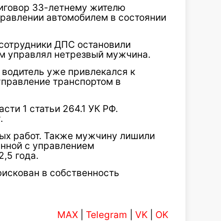
иговор 33-летнему жителю
правлении автомобилем в состоянии
а сотрудники ДПС остановили
рым управлял нетрезвый мужчина.
 водитель уже привлекался к
управление транспортом в
ти 1 статьи 264.1 УК РФ.
.
ных работ. Также мужчину лишили
анной с управлением
,5 года.
нфискован в собственность
MAX
|
Telegram
|
VK
|
OK