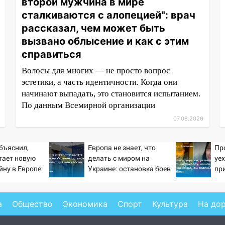
второй мужчина в мире
сталкиваются с алопецией": врач
рассказал, чем может быть
вызвано облысение и как с этим
справиться
Волосы для многих — не просто вопрос
эстетики, а часть идентичности. Когда они
начинают выпадать, это становится испытанием.
По данным Всемирной организации
07.08.2026
бъяснил,
Европа не знает, что
Пр
тает новую
делать с миром на
уе
йну в Европе
Украине: остановка боев
пр
й
грозит для нее хаосом
на
ав
а
Общество
Экономика
Спорт
Культура
На до