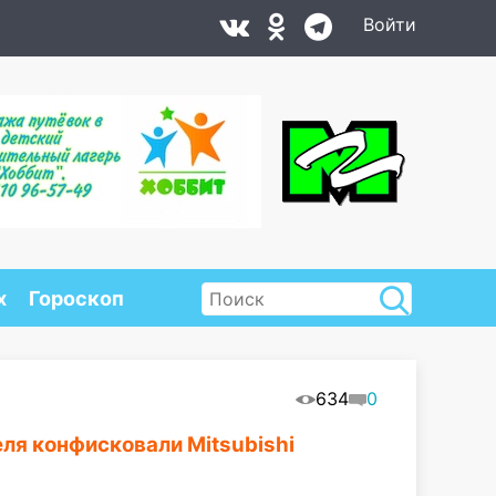
Войти
х
Гороскоп
634
0
еля конфисковали Mitsubishi