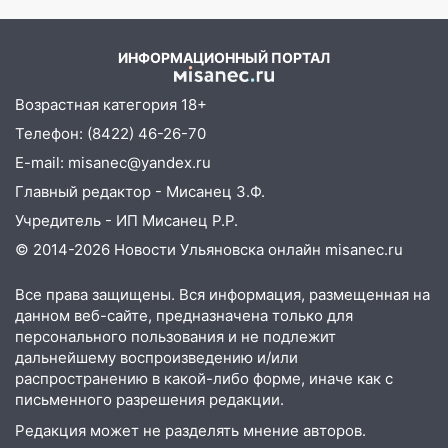
PrimaMedia.ru
второй мужчина в мире сталкиваются с
алопецией»: врач рассказал, чем может
ИНФОРМАЦИОННЫЙ ПОРТАЛ
быть вызвано облысение и как с этим
справиться
Возрастная категория 18+
03:30
Гороскоп на 7 августа: пятница
Телефон: (8422) 46-26-70
принесет прилив творческой энергии и
E-mail: misanec@yandex.ru
отличные шансы исправить старые
ошибки
Главный редактор - Мисанец З.Ф.
06.08.2026
Учредитель - ИП Мисанец Р.Р.
23:20
© 2014-2026 Новости Ульяновска онлайн
misanec.ru
Прогноз погоды на 7 августа в
Ульяновской области
Все права защищены. Вся информация, размещенная на
20:04
Ульяновцев приглашают на забег,
данном веб-сайте, предназначена только для
посвящённый Дню воздушного флота
персонального пользования и не подлежит
России
дальнейшему воспроизведению и/или
распространению в какой-либо форме, иначе как с
19:12
В Ульяновской области
письменного разрешения редакции.
руководителя частной компании
Редакция может не разделять мнение авторов.
наказали за сокрытие прошлого своего