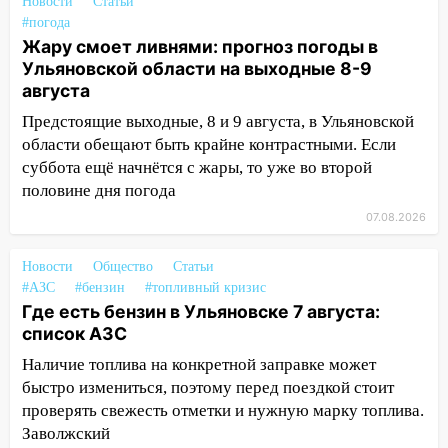
14:22
В Новом городе 8 августа пройдет
Новости
Статьи
большой фестиваль «Наше время» с
#погода
мотофристайлом и концертом
Жару смоет ливнями: прогноз погоды в
«Мураками»
Ульяновской области на выходные 8-9
августа
14:04
Жару смоет ливнями: прогноз
Предстоящие выходные, 8 и 9 августа, в Ульяновской
погоды в Ульяновской области на
области обещают быть крайне контрастными. Если
выходные 8-9 августа
суббота ещё начнётся с жары, то уже во второй
13:30
В Ульяновске транспортные
половине дня погода
полицейские проведут акцию «Час
07.08.2026
пассажира»
13:20
В Ульяновске за один день
Новости
Общество
Статьи
обокрали женщину на пляже и
#АЗС
#бензин
#топливный кризис
подростка в сквере
Где есть бензин в Ульяновске 7 августа:
список АЗС
13:01
В Димитровграде мужчина
Наличие топлива на конкретной заправке может
выбросил из машины страйкбольную
быстро измениться, поэтому перед поездкой стоит
гранату: его задержали
проверять свежесть отметки и нужную марку топлива.
12:34
На Ульяновскую область
Заволжский