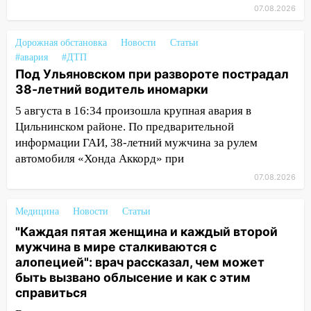
надвигается сильнейшая непогода: град
07.08.2026
и шквал до 27 м/с
12:31
Ульяновец хотел купить иномарку
Дорожная обстановка
Новости
Статьи
из Европы и потерял 760 тысяч рублей
#авария
#ДТП
Под Ульяновском при развороте пострадал
12:20
В Чердаклинском районе
38-летний водитель иномарки
столкнулись «Лада» и Chevrolet:
5 августа в 16:34 произошла крупная авария в
пострадал 14-летний подросток
Цильнинском районе. По предварительной
12:00
Где есть бензин в Ульяновске 7
информации ГАИ, 38-летний мужчина за рулем
августа: список АЗС
автомобиля «Хонда Аккорд» при
11:50
07.08.2026
Заснул рядом с ребёнком и
случайно задушил его: суд вынес
приговор
Медицина
Новости
Статьи
"Каждая пятая женщина и каждый второй
11:38
В Ленинском районе пожар
мужчина в мире сталкиваются с
полностью уничтожил дачный дом и
алопецией": врач рассказал, чем может
сарай
быть вызвано облысение и как с этим
11:38
справиться
В Госдуме предложили отменить
ЕГЭ с 2027 года