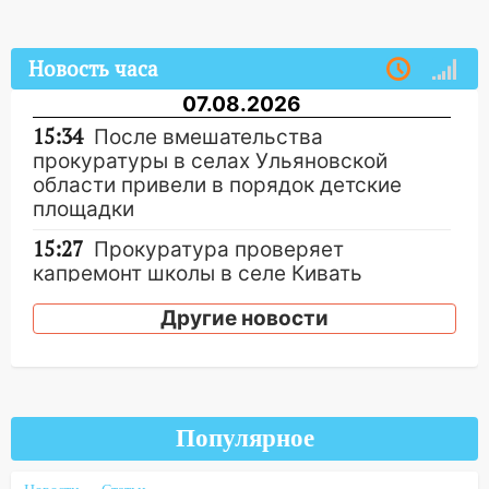
Новость часа
07.08.2026
15:34
После вмешательства
прокуратуры в селах Ульяновской
области привели в порядок детские
площадки
15:27
Прокуратура проверяет
капремонт школы в селе Кивать
15:08
В Кузоватово после прокурорской
Другие новости
проверки обновили разметку на
пешеходных переходах
14:40
На проспекте Гая в Ульяновске
запретили остановку автомобилей на
Популярное
50-метровом участке