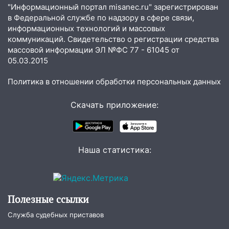
сотрудник
"Информационный портал misanec.ru" зарегистрирован
в Федеральной службе по надзору в сфере связи,
18:02
В Ульяновск едут звезды
информационных технологий и массовых
баскетбола!
коммуникаций. Свидетельство о регистрации средства
массовой информации ЭЛ №ФС 77 - 61045 от
17:08
Ульяновский областной суд
05.03.2015
оставил в силе приговор руководству
«УльяновскФармации» за махинации на
Политика в отношении обработки персональных данных
3,2 млн рублей
Скачать приложение:
16:09
Ветераны легкой атлетики из
Ульяновска успешно выступили на
Чемпионате России
16:02
В Ульяновской области убрали
Наша статистика:
более 28% площадей зерновых и
зернобобовых культур
15:51
Бросила кирпич в жену брата: в
Полезные ссылки
Ульяновской области завели дело на
агрессивную женщину
Служба судебных приставов