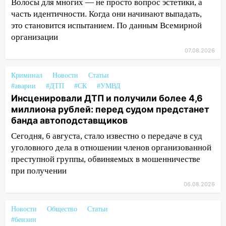
Волосы для многих — не просто вопрос эстетики, а
часть идентичности. Когда они начинают выпадать,
11:25
В Ульяновске ИИ будет выявлять
это становится испытанием. По данным Всемирной
нарушителей на контейнерных
организации
площадках
07.08.2026
11:20
Ульяновская шахматистка
Валерия Клейменова выиграла два
Криминал
Новости
Статьи
золота в составе сборной мира
#аварии
#ДТП
#СК
#УМВД
11:16
Инсценировали ДТП и получили более 4,6
В Ульяновске открыли памятную
миллиона рублей: перед судом предстанет
доску декабристу Кондратию Рылееву
банда автоподставщиков
10:40
В Ульяновске спасатели ночью
Сегодня, 6 августа, стало известно о передаче в суд
нашли потерявшегося в заброшенных
уголовного дела в отношении членов организованной
садах 79-летнего мужчину
преступной группы, обвиняемых в мошенничестве
10:26
На нескольких улицах Ульяновска
при получении
временно отключили холодную воду
06.08.2026
10:14
В Ульяновске двоих участников
коррупционной схемы при ЦГКБ
Новости
Общество
Статьи
отправили в колонию на 7 и 8 лет
#бензин