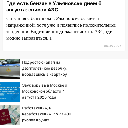
Где есть бензин в Ульяновске днем 6
09:52
Ночью беспилотники сбили над
августа: список АЗС
соседними Татарстаном и Саратовской
Ситуация с бензином в Ульяновске остается
областью
напряженной, хотя уже и появились положительные
09:41
Диана Шурыгина уверовала в
тенденции. Водители продолжают искать АЗС, где
Бога в СИЗО
можно заправиться, а
06.08.2026
09:35
В Ульяновске директора фирмы
будут судить за неуплату налогов на 48
млн рублей
Подросток напал на
десятилетнюю девочку,
08:22
Подросток на питбайке сбил
ворвавшись в квартиру
велосипедистку: пострадали двое
Звук взрыва в Москве и
07:20
Жара возвращается: ожидается
Московской области 7
знойный и сухой четверг
августа 2026 года:
Причины, источник,
06:00
Под Ульяновском при развороте
Работающим, и
откуда был громкий
пострадал 38-летний водитель
неработающим: по 27 400
хлопок
иномарки
рублей вручат
пенсионерам в сентябре -
05:00
«Каждая пятая женщина и каждый