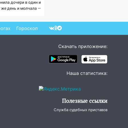
онила дочери в один и
т же день и молчала —
ичина раскрылась
ишком поздно: история
ной семьи
рогах
Гороскоп
Скачать приложение:
Наша статистика:
Полезные ссылки
Служба судебных приставов