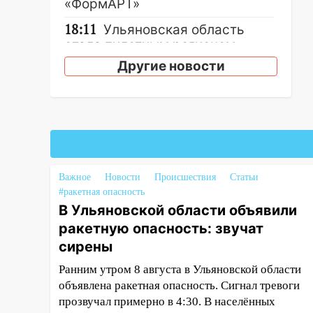
«ФормАРТ»
18:11
Ульяновская область
стала пилотным регионом
проекта «Культурное
Другие новости
долголетие»
17:16
В реанимацию
Ульяновской областной
больницы поступили шесть
новых аппаратов ИВЛ
16:51
В Чердаклинском районе
Важное
Новости
Происшествия
Статьи
ремонтируют дороги, ставят
#ракетная опасность
остановки и проводят новое
В Ульяновской области объявили
освещение
ракетную опасность: звучат
16:35
В Ульяновске установили
сирены
ещё девять бункеров для
Ранним утром 8 августа в Ульяновской области
крупногабаритного мусора
объявлена ракетная опасность. Сигнал тревоги
16:26
В Ульяновске бесплатно
прозвучал примерно в 4:30. В населённых