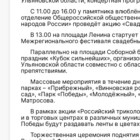
Ульяновской области, концертная прог
С 11.00 до 16.00 у памятника влюбл
отделение Общероссийской общественн
народов России» проведёт акцию «Свад
В 13.00 на площади Ленина стартует
Межрегионального фестиваля свадебны
Параллельно на площади Соборной б
праздник «Кубок сильнейших», организ
Ульяновской области совместно с обла
препятствиями.
Массовые мероприятия в течение дн
парках – «Прибрежный», «Винновская р
сад», «Парк «Победы», «Молодёжный», 
Матросова.
В рамках акции «Российский трикол
и в торговых центрах в различных муни
Победы будут раздавать ленты в цветах
Торжественная церемония поднятия 