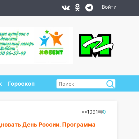
Войти
х
Гороскоп
1091
0
дновать День России. Программа