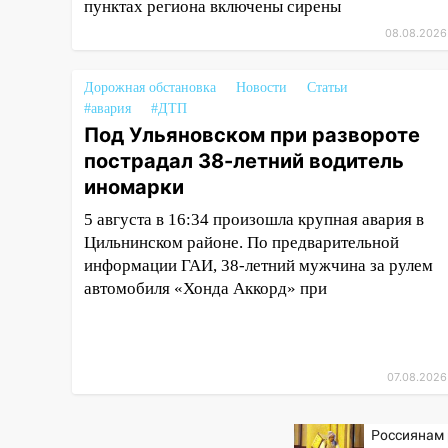
покажут матч «Волги» под
пунктах региона включены сирены
открытым небом
08.08.2026
16:12
В Ульяновском
госуниверситете разработают
Дорожная обстановка
Новости
Статьи
отечественный прибор для
#авария
#ДТП
цифровой ПЦР
Под Ульяновском при развороте
пострадал 38-летний водитель
15:47
Ульяновцы могут
иномарки
вернуть деньги за абонементы
закрывшегося фитнес-клуба
5 августа в 16:34 произошла крупная авария в
«Рекорд-Fitness»
Цильнинском районе. По предварительной
информации ГАИ, 38-летний мужчина за рулем
15:34
После вмешательства
автомобиля «Хонда Аккорд» при
прокуратуры в селах
Ульяновской области привели
в порядок детские площадки
15:27
Прокуратура проверяет
07.08.2026
капремонт школы в селе
Кивать
Россиянам 