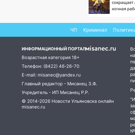
15:08
В Кузоватово после
сокращает 
прокурорской проверки
ночная раб
обновили разметку на
пешеходных переходах
ЧП
Криминал
Политик
14:40
На проспекте Гая в
Ульяновске запретили
остановку автомобилей на 50-
ИНФОРМАЦИОННЫЙ ПОРТАЛ
В
метровом участке
на
Возрастная категория 18+
п
14:22
В Новом городе 8 августа
Телефон: (8422) 46-26-70
д
пройдет большой фестиваль
р
E-mail: misanec@yandex.ru
«Наше время» с
п
Главный редактор - Мисанец З.Ф.
мотофристайлом и концертом
Р
«Мураками»
Учредитель - ИП Мисанец Р.Р.
"
© 2014-2026 Новости Ульяновска онлайн
14:04
Жару смоет ливнями:
з
misanec.ru
прогноз погоды в Ульяновской
с
области на выходные 8-9
м
августа
р
№Ф
13:30
В Ульяновске