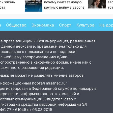
ли жизнь
почему считает новую
зв
ота
крупную войну в Европе
то
неизбежной
пр
сл
од
а
Общество
Экономика
Спорт
Культура
На до
се права защищены. Вся информация, размещенная
 данном веб-сайте, предназначена только для
ерсонального пользования и не подлежит
альнейшему воспроизведению и/или
аспространению в какой-либо форме, иначе как с
исьменного разрешения редакции.
едакция может не разделять мнение авторов.
Информационный портал misanec.ru"
арегистрирован в Федеральной службе по надзору в
фере связи, информационных технологий и
ассовых коммуникаций. Свидетельство о
егистрации средства массовой информации ЭЛ
С 77 - 61045 от 05.03.2015