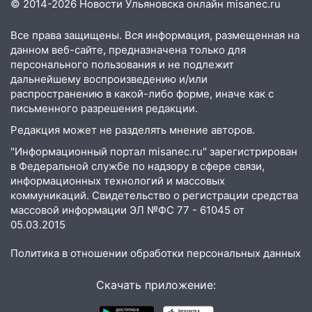
© 2014-2026 Новости Ульяновска онлайн
misanec.ru
14:22
В Новом городе 8 августа пройдет
большой фестиваль «Наше время» с
Все права защищены. Вся информация, размещенная на
мотофристайлом и концертом
данном веб-сайте, предназначена только для
«Мураками»
персонального пользования и не подлежит
дальнейшему воспроизведению и/или
14:04
Жару смоет ливнями: прогноз
распространению в какой-либо форме, иначе как с
погоды в Ульяновской области на
письменного разрешения редакции.
выходные 8-9 августа
Редакция может не разделять мнение авторов.
13:30
В Ульяновске транспортные
"Информационный портал misanec.ru" зарегистрирован
полицейские проведут акцию «Час
в Федеральной службе по надзору в сфере связи,
пассажира»
информационных технологий и массовых
коммуникаций. Свидетельство о регистрации средства
13:20
В Ульяновске за один день
массовой информации ЭЛ №ФС 77 - 61045 от
обокрали женщину на пляже и
05.03.2015
подростка в сквере
13:01
Политика в отношении обработки персональных данных
В Димитровграде мужчина
выбросил из машины страйкбольную
гранату: его задержали
Скачать приложение:
12:34
На Ульяновскую область