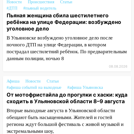
10:11
Директора ульяновской
Новости
Происшествия
Статьи
«Нефтяной топливной компании» будут
#ДТП
#пьяный водитель
судить за неуплату 48,4 млн рублей
Пьяная женщина сбила шестилетнего
налогов
ребёнка на улице Федерации: возбуждено
уголовное дело
09:28
Дети на дорогах: пострадали
В Ульяновске возбуждено уголовное дело после
велосипедисты, мотоциклисты и
ночного ДТП на улице Федерации, в котором
пешеходы. Обзор крупных аварий в
пострадал шестилетний ребёнок. По предварительным
Ульяновской области
данным полиции, ночью 8
08:30
Поджог со свечой, 16 сгоревших
08.08.2026
домов и выстрел за водку
07:50
Какая погоды будет днем 8
Афиша
Новости
Статьи
августа
#афиша событий на выходные
#афиша Ульяновска
От мотофристайла до прогулки с хаски: куда
06:45
Императорский мост в
сходить в Ульяновской области 8–9 августа
Ульяновске останется закрытым до
Вторые выходные августа в Ульяновской области
утра 10 августа
обещают быть насыщенными. Жителей и гостей
05:18
Судьба готовит сюрприз: гороскоп
региона ждут большой фестиваль с живой музыкой и
на 8 августа — кому повезет с
экстремальными шоу,