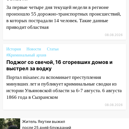
пилотным регионом проекта
За первые четыре дня текущей недели в регионе
«Культурное долголетие»
произошло 55 дорожно-транспортных происшествий,
17:23
Прогноз погоды в Ульяновской
в которых пострадали 14 человек. Такие данные
области на 8 августа
приводит областная
08.08.2026
17:16
В реанимацию Ульяновской
областной больницы поступили шесть
новых аппаратов ИВЛ
История
Новости
Статьи
#Криминальный архив
16:51
В Чердаклинском районе
Поджог со свечой, 16 сгоревших домов и
ремонтируют дороги, ставят остановки
выстрел за водку
и проводят новое освещение
Портал misanec.ru вспоминает преступления
16:35
В Ульяновске установили ещё
минувших лет и публикует криминальные сводки из
девять бункеров для крупногабаритного
истории Ульяновской области за 6-7 августа. 6 августа
мусора
1866 года в Сызранском
08.08.2026
16:26
В Ульяновске бесплатно покажут
матч «Волги» под открытым небом
Житель Якутии выжил
16:12
В Ульяновском госуниверситете
после 25 дней блужданий