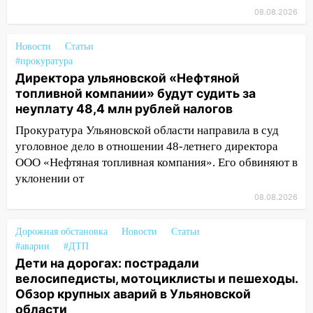
деньгами, а кого ждет неожиданная
08.08.2026
встреча
04:47
В Ульяновской области объявили
Новости
Статьи
ракетную опасность: звучат сирены
#прокуратура
Директора ульяновской «Нефтяной
07.08.2026
топливной компании» будут судить за
20:40
Ульяновские аграрии смогут
неуплату 48,4 млн рублей налогов
купить тракторы с отсрочкой платежа
Прокуратура Ульяновской области направила в суд
до декабря
уголовное дело в отношении 48-летнего директора
19:34
В следственном управлении
ООО «Нефтяная топливная компания». Его обвиняют в
состоялось торжественное
уклонении от
мероприятие, приуроченное к
08.08.2026
празднованию Дня сотрудника органов
следствия Российской Федерации
Дорожная обстановка
Новости
Статьи
19:30
Ульяновцев приглашают
#аварии
#ДТП
поддержать «Симбирскую чебурашку»
Дети на дорогах: пострадали
на фестивале «ФормАРТ»
велосипедисты, мотоциклисты и пешеходы.
Обзор крупных аварий в Ульяновской
18:11
Ульяновская область стала
области