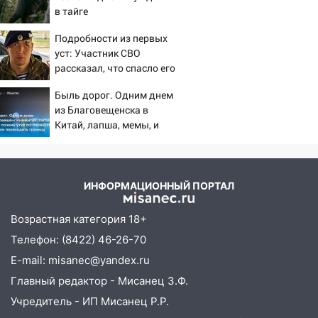
разработают отечественный прибор для
в тайге
цифровой ПЦР
Подробности из первых
15:47
Ульяновцы могут вернуть деньги
уст: Участник СВО
за абонементы закрывшегося фитнес-
рассказал, что спасло его
клуба «Рекорд-Fitness»
в схватке с медведем
Быль дорог. Одним днем
15:34
После вмешательства
из Благовещенска в
прокуратуры в селах Ульяновской
Китай, лапша, мемы, и
области привели в порядок детские
почему утке по-пекински
площадки
запретили переходить
границу
15:27
Прокуратура проверяет
ИНФОРМАЦИОННЫЙ ПОРТАЛ
капремонт школы в селе Кивать
15:08
В Кузоватово после прокурорской
Возрастная категория 18+
проверки обновили разметку на
Телефон: (8422) 46-26-70
пешеходных переходах
E-mail: misanec@yandex.ru
14:40
На проспекте Гая в Ульяновске
Главный редактор - Мисанец З.Ф.
запретили остановку автомобилей на
Учредитель - ИП Мисанец Р.Р.
50-метровом участке