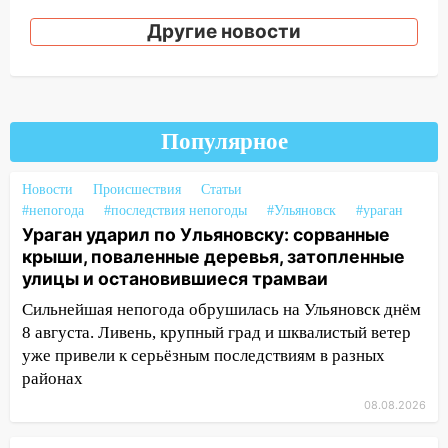
затопленные улицы и остановившиеся
Другие новости
трамваи
12:17
Ульяновск накрыл крупный град:
после ливня город снова уходит под
воду
Популярное
12:12
Прокуратура взяла на контроль
ДТП с шестилетним ребёнком на улице
Новости
Происшествия
Статьи
Федерации
#непогода
#последствия непогоды
#Ульяновск
#ураган
12:01
Пьяная женщина сбила
Ураган ударил по Ульяновску: сорванные
шестилетнего ребёнка на улице
крыши, поваленные деревья, затопленные
Федерации: возбуждено уголовное дело
улицы и остановившиеся трамваи
Сильнейшая непогода обрушилась на Ульяновск днём
11:16
В Ульяновске ищут 37-летнего
8 августа. Ливень, крупный град и шквалистый ветер
мужчину, пропавшего ещё 19 июля
уже привели к серьёзным последствиям в разных
10:30
От мотофристайла до прогулки с
районах
хаски: куда сходить в Ульяновской
08.08.2026
области 8–9 августа