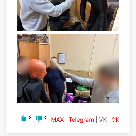
0
0
MAX
|
Telegram
|
VK
|
OK