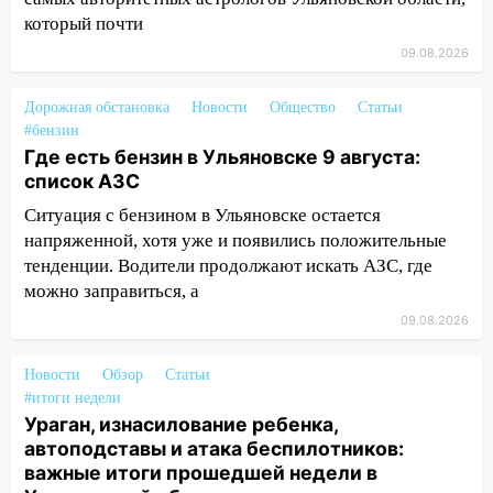
16:17
Мелекесский район первым в
который почти
Ульяновской области намолотил более
09.08.2026
100 тысяч тонн зерна
15:17
Дорожная обстановка
В колледжи и техникумы
Новости
Общество
Статьи
#бензин
Ульяновской области подали более 10
Где есть бензин в Ульяновске 9 августа:
тысяч заявлений
список АЗС
15:04
Фоторепортаж с улиц Ульяновска
Ситуация с бензином в Ульяновске остается
после шторма: поваленные деревья и
напряженной, хотя уже и появились положительные
затопленные улицы
тенденции. Водители продолжают искать АЗС, где
14:28
Ураган вырвал остановку на улице
можно заправиться, а
Деева в Заволжье
09.08.2026
14:26
Жители Ульяновска сами
Новости
пытаются расчистить ливнёвки, не
Обзор
Статьи
#итоги недели
дождавшись коммунальщиков
Ураган, изнасилование ребенка,
14:16
Шторм продолжает ломать город:
автоподставы и атака беспилотников:
на улице Любови Шевцовой рухнул
важные итоги прошедшей недели в
светофор