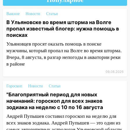
упустить
08.08.2026
Важное
Новости
Статьи
20:10
Во время урагана в Ульяновске на
В Ульяновске во время шторма на Волге
Волге перевернулась лодка
пропал известный блогер: нужна помощь в
поисках
19:55
В Ульяновске упавшее дерево
заблокировало в машине двух женщин
Ульяновцев просят оказать помощь в поиске
мужчины, который пропал на Волге во время шторма.
17:15
В Ульяновской области
Вчера, 8 августа, в разгар непогоды в акватории реки
ремонтируют девять мостов: один уже
в районе
готов, ещё два — почти завершены
09.08.2026
17:00
«Ульяновскалипсис»: последствия
урагана 8 августа
Гороскоп
Новости
Статьи
"Благоприятный период для новых
16:38
Прогноз погоды в Ульяновской
начинаний: гороскоп для всех знаков
области на 9 августа
зодиака на неделю с 10 по 16 августа
16:34
Из-за мощной непогоды в
Андрей Пупышев составил гороскоп на неделю для
Ульяновске отменили фестиваль «Наше
всех знаков зодиака. Андрей Пупышев — это один из
время»
самых авторитетных астрологов Ульяновской области,