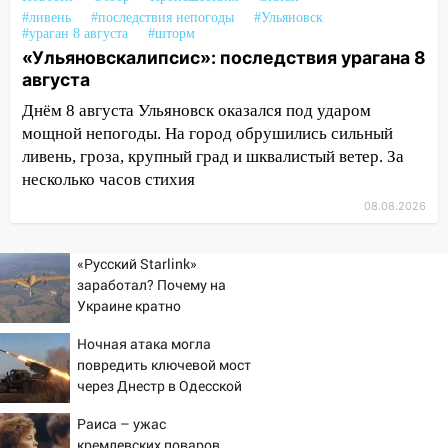
#ливень
#последствия непогоды
#Ульяновск
13:46
Сильный ветер сорвал крышу с
#ураган 8 августа
#шторм
СТО на проспекте Созидателей
«Ульяновскалипсис»: последствия урагана 8
августа
13:35
Непогода продолжает бить по
транспорту: в Ульяновске трамвай
Днём 8 августа Ульяновск оказался под ударом
сошёл с рельсов
мощной непогоды. На город обрушились сильный
ливень, гроза, крупный град и шквалистый ветер. За
13:22
Упавшие деревья перекрыли
несколько часов стихия
дороги в Ульяновске: фото
08.08.2026
13:17
Непогода в Ульяновске не
закончится сегодня: сильные ливни
«Русский Starlink»
сохранятся 9 августа
заработал? Почему на
Украине кратно
13:15
Трижды «брал в долг» без спроса:
увеличилась точность
житель Вешкаймского района похитил у
Ночная атака могла
попаданий по объектам
знакомого 191 тысячу рублей
повредить ключевой мост
ВСУ
через Днестр в Одесской
13:14
Ураган оторвал светофор на
области
проспекте Филатова в Ульяновске
Раиса – ужас
кремлевских поваров.