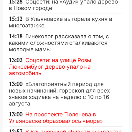
15:28
Соцсети: на «Ауди» упало дерево
в Новом городе
15:12
В Ульяновске выгорела кухня в
многоэтажке
14:18
Гинеколог рассказала о том, с
какими сложностями сталкиваются
молодые мамы
13:02
Соцсети: на улице Розы
Люксембург дерево упало на
автомобиль
13:00
«Благоприятный период для
новых начинаний: гороскоп для всех
знаков зодиака на неделю с 10 по 16
августа
13:00
На проспекте Тюленева в
Ульяновске образовалось «море»
12:57
В Ульяновской области ожидается