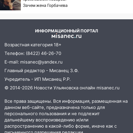
13:12
Дерево пробило крышу дома на
Зачем жена Горбачева
Новгородской в Ульяновске и рухнуло
требовала пять видов
на электрощит
каши каждое утро?
13:10
В Заволжском районе дерево
упало во дворе
ИНФОРМАЦИОННЫЙ ПОРТАЛ
13:08
Ураган ударил по Ульяновску:
Возрастная категория 18+
сорванные крыши, поваленные деревья,
Телефон: (8422) 46-26-70
затопленные улицы и остановившиеся
трамваи
E-mail: misanec@yandex.ru
Главный редактор - Мисанец З.Ф.
12:17
Ульяновск накрыл крупный град:
после ливня город снова уходит под
Учредитель - ИП Мисанец Р.Р.
воду
© 2014-2026 Новости Ульяновска онлайн
misanec.ru
12:12
Прокуратура взяла на контроль
Все права защищены. Вся информация, размещенная на
ДТП с шестилетним ребёнком на улице
данном веб-сайте, предназначена только для
Федерации
персонального пользования и не подлежит
дальнейшему воспроизведению и/или
12:01
Пьяная женщина сбила
распространению в какой-либо форме, иначе как с
шестилетнего ребёнка на улице
письменного разрешения редакции.