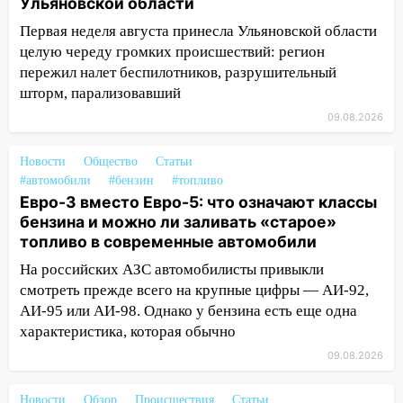
Ульяновской области
14:14
Первая неделя августа принесла Ульяновской области
Студента из Ульяновска обманули
мошенники под видом преподавателя
целую череду громких происшествий: регион
пережил налет беспилотников, разрушительный
14:12
Куда жаловаться ульяновцам на
шторм, парализовавший
упавшее дерево или затопленную улицу
09.08.2026
после непогоды
13:59
В Новом городе ураганным
Новости
Общество
Статьи
ветром сорвало опалубку со
#автомобили
#бензин
#топливо
строящегося дома
Евро-3 вместо Евро-5: что означают классы
бензина и можно ли заливать «старое»
13:54
В мэрии Ульяновска рассказали,
топливо в современные автомобили
как устраняют последствия мощного
На российских АЗС автомобилисты привыкли
шторма
смотреть прежде всего на крупные цифры — АИ-92,
13:49
Стихия продолжает крушить
АИ-95 или АИ-98. Однако у бензина есть еще одна
Ульяновск: дерево рухнуло на дом на
характеристика, которая обычно
Орджоникидзе
09.08.2026
13:47
На Нижней Террасе мощным
ветром вырвало дерево с корнем
Новости
Обзор
Происшествия
Статьи