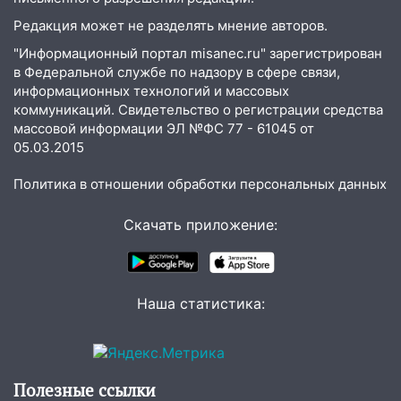
Федерации: возбуждено уголовное дело
Редакция может не разделять мнение авторов.
11:16
В Ульяновске ищут 37-летнего
"Информационный портал misanec.ru" зарегистрирован
мужчину, пропавшего ещё 19 июля
в Федеральной службе по надзору в сфере связи,
10:30
От мотофристайла до прогулки с
информационных технологий и массовых
хаски: куда сходить в Ульяновской
коммуникаций. Свидетельство о регистрации средства
области 8–9 августа
массовой информации ЭЛ №ФС 77 - 61045 от
05.03.2015
10:11
Директора ульяновской
«Нефтяной топливной компании» будут
Политика в отношении обработки персональных данных
судить за неуплату 48,4 млн рублей
налогов
Скачать приложение:
09:28
Дети на дорогах: пострадали
велосипедисты, мотоциклисты и
пешеходы. Обзор крупных аварий в
Наша статистика:
Ульяновской области
08:30
Поджог со свечой, 16 сгоревших
домов и выстрел за водку
Полезные ссылки
07:50
Какая погоды будет днем 8