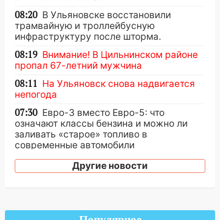
08:20
В Ульяновске восстановили
трамвайную и троллейбусную
инфраструктуру после шторма.
08:19
Внимание! В Цильнинском районе
пропал 67-летний мужчина
08:11
На Ульяновск снова надвигается
непогода
07:30
Евро-3 вместо Евро-5: что
означают классы бензина и можно ли
заливать «старое» топливо в
современные автомобили
06:30
Какая погода будет в Ульяновской
Другие новости
области днем 9 августа
05:05
День, когда всё может
измениться: гороскоп на 9 августа —
три знака получат шанс, который нельзя
Популярное